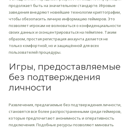
продолжает быть на значительном стандарте. Игровые
заведения внедряют новейшие технологии криптографии,
чтобы обезопасить личную информацию геймеров. Это
позволяет игрокам не волноваться о конфиденциальности
своих данных и сконцентрироваться на геймплее. Таким
образом, простая регистрация аккаунта делается не
только комфортной, но и защищённой для всех
пользователей процедуры.
Игры, предоставляемые
без подтверждения
личности
Развлечения, предлагаемые без подтверждения личности,
становятся все более распространенными среди геймеров,
которые предпочитают анонимность и оперативность
подключения. Подобные ресурсы позволяют миновать