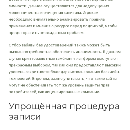
личности. Данное осуществляется для недопущения
мошенничества и очищения капитала. Игрокам
необходимо внимательно анализировать правила
применения и мнения о ресурсе перед подпиской, чтобы
предотвратить неожиданных проблем.
Отбор забавы без удостоверений также может быть
вызван потребностью обеспечить анонимность. В данном
случае криптовалютные гэмблинг-платформы выступают
прекрасным выбором, так как они предоставляют высокий
уровень секретности благодаря использованию блокчейн-
технологий. Впрочем, важно учитывать, что такие сайты
могут не обеспечивать тот же уровень защиты прав
потребителей, как лицензированные компании.
Упрощённая процедура
записи