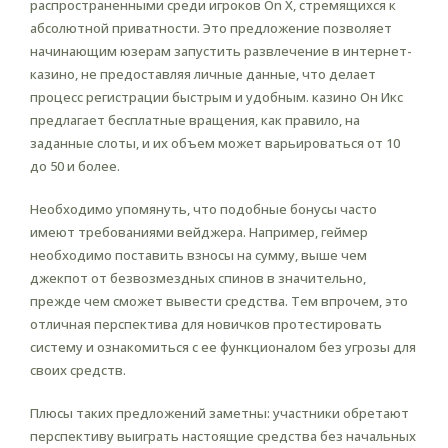
распространенными среди игроков On X, стремящихся к
абсолютной приватности. Это предложение позволяет
начинающим юзерам запустить развлечение в интернет-
казино, не предоставляя личные данные, что делает
процесс регистрации быстрым и удобным. казино Он Икс
предлагает бесплатные вращения, как правило, на
заданные слоты, и их объем может варьироваться от 10
до 50 и более.
Необходимо упомянуть, что подобные бонусы часто
имеют требованиями вейджера. Например, геймер
необходимо поставить взносы на сумму, выше чем
джекпот от безвозмездных спинов в значительно,
прежде чем сможет вывести средства. Тем впрочем, это
отличная перспектива для новичков протестировать
систему и ознакомиться с ее функционалом без угрозы для
своих средств.
Плюсы таких предложений заметны: участники обретают
перспективу выиграть настоящие средства без начальных