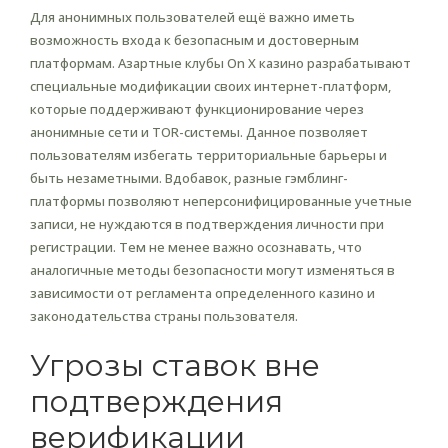
Для анонимных пользователей ещё важно иметь
возможность входа к безопасным и достоверным
платформам. Азартные клубы On X казино разрабатывают
специальные модификации своих интернет-платформ,
которые поддерживают функционирование через
анонимные сети и TOR-системы. Данное позволяет
пользователям избегать территориальные барьеры и
быть незаметными. Вдобавок, разные гэмблинг-
платформы позволяют неперсонифицированные учетные
записи, не нуждаются в подтверждения личности при
регистрации. Тем не менее важно осознавать, что
аналогичные методы безопасности могут изменяться в
зависимости от регламента определенного казино и
законодательства страны пользователя.
Угрозы ставок вне
подтверждения
верификации