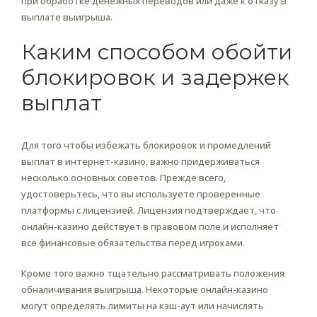
при обработке денежных переводов или даже к отказу в
выплате выигрыша.
Каким способом обойти
блокировок и задержек
выплат
Для того чтобы избежать блокировок и промедлений
выплат в интернет-казино, важно придерживаться
несколько основных советов. Прежде всего,
удостоверьтесь, что вы используете проверенные
платформы с лицензией. Лицензия подтверждает, что
онлайн-казино действует в правовом поле и исполняет
все финансовые обязательства перед игроками.
Кроме того важно тщательно рассматривать положения
обналичивания выигрыша. Некоторые онлайн-казино
могут определять лимиты на кэш-аут или начислять