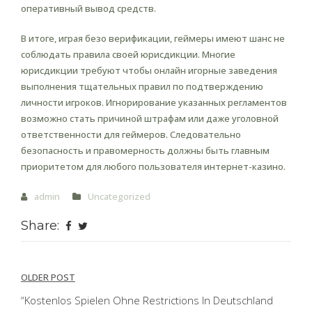
оперативный вывод средств.
В итоге, играя безо верификации, геймеры имеют шанс не
соблюдать правила своей юрисдикции. Многие
юрисдикции требуют чтобы онлайн игорные заведения
выполнения тщательных правил по подтверждению
личности игроков. Игнорирование указанных регламентов
возможно стать причиной штрафам или даже уголовной
ответственности для геймеров. Следовательно
безопасность и правомерность должны быть главным
приоритетом для любого пользователя интернет-казино.
admin
Uncategorized
Share:
Post
OLDER POST
navigation
“Kostenlos Spielen Ohne Restrictions In Deutschland