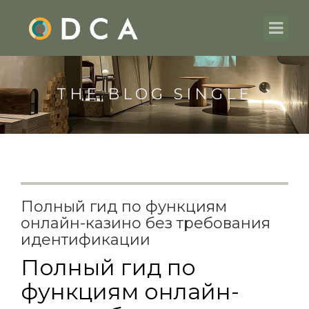
THE BLOG SINGLE
Полный гид по функциям
онлайн-казино без требования
идентификации
Полный гид по
функциям онлайн-