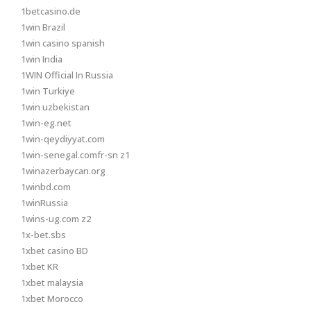
1betcasino.de
1win Brazil
1win casino spanish
1win India
1WIN Official In Russia
1win Turkiye
1win uzbekistan
1win-eg.net
1win-qeydiyyat.com
1win-senegal.comfr-sn z1
1winazerbaycan.org
1winbd.com
1winRussia
1wins-ug.com z2
1x-bet.sbs
1xbet casino BD
1xbet KR
1xbet malaysia
1xbet Morocco