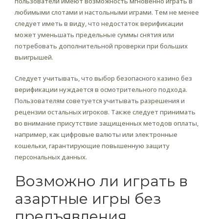
пользователи имеют возможность мгновенно играть в
любимыми слотами и настольными играми. Тем не менее
следует иметь в виду, что недостаток верификации
может уменьшать предельные суммы снятия или
потребовать дополнительной проверки при больших
выигрышей.
Следует учитывать, что выбор безопасного казино без
верификации нуждается в осмотрительного подхода.
Пользователям советуется учитывать разрешения и
рецензии остальных игроков. Также следует принимать
во внимание присутствие защищенных методов оплаты,
например, как цифровые валюты или электронные
кошельки, гарантирующие повышенную защиту
персональных данных.
Возможно ли играть в
азартные игры без
предъявления