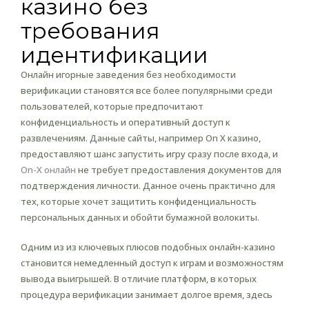
казино без
требования
идентификации
Онлайн игорные заведения без необходимости
верификации становятся все более популярными среди
пользователей, которые предпочитают
конфиденциальность и оперативный доступ к
развлечениям. Данные сайты, например On X казино,
предоставляют шанс запустить игру сразу после входа, и
On-X онлайн
не требует предоставления документов для
подтверждения личности. Данное очень практично для
тех, которые хочет защитить конфиденциальность
персональных данных и обойти бумажной волокиты.
Одним из из ключевых плюсов подобных онлайн-казино
становится немедленный доступ к играм и возможностям
вывода выигрышей. В отличие платформ, в которых
процедура верификации занимает долгое время, здесь