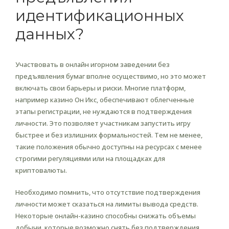
идентификационных
данных?
Участвовать в онлайн игорном заведении без
предъявления бумаг вполне осуществимо, но это может
включать свои барьеры и риски. Многие платформ,
например казино Он Икс, обеспечивают облегченные
этапы регистрации, не нуждаются в подтверждения
личности. Это позволяет участникам запустить игру
быстрее и без излишних формальностей. Тем не менее,
такие положения обычно доступны на ресурсах с менее
строгими регуляциями или на площадках для
криптовалюты.
Необходимо помнить, что отсутствие подтверждения
личности может сказаться на лимиты вывода средств.
Некоторые онлайн-казино способны снижать объемы
добычи, которые возможно снять без подтверждения