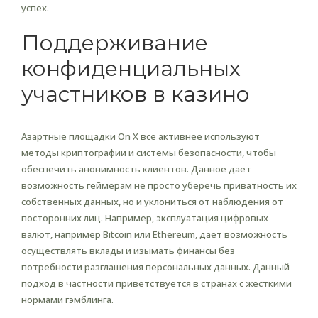
успех.
Поддерживание
конфиденциальных
участников в казино
Азартные площадки On X все активнее используют
методы криптографии и системы безопасности, чтобы
обеспечить анонимность клиентов. Данное дает
возможность геймерам не просто уберечь приватность их
собственных данных, но и уклониться от наблюдения от
посторонних лиц. Например, эксплуатация цифровых
валют, например Bitcoin или Ethereum, дает возможность
осуществлять вклады и изымать финансы без
потребности разглашения персональных данных. Данный
подход в частности приветствуется в странах с жесткими
нормами гэмблинга.