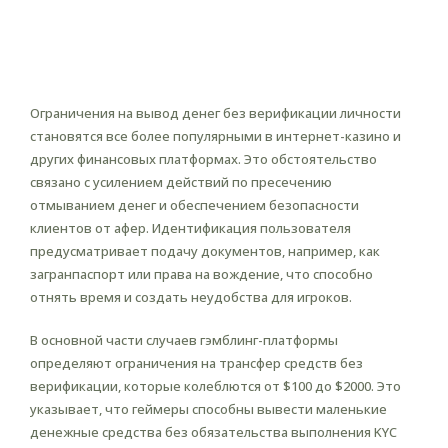
Ограничения на обналичивание
средств без идентификации
личности
Ограничения на вывод денег без верификации личности
становятся все более популярными в интернет-казино и
других финансовых платформах. Это обстоятельство
связано с усилением действий по пресечению
отмыванием денег и обеспечением безопасности
клиентов от афер. Идентификация пользователя
предусматривает подачу документов, например, как
загранпаспорт или права на вождение, что способно
отнять время и создать неудобства для игроков.
В основной части случаев гэмблинг-платформы
определяют ограничения на трансфер средств без
верификации, которые колеблются от $100 до $2000. Это
указывает, что геймеры способны вывести маленькие
денежные средства без обязательства выполнения KYC