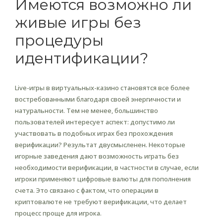
Имеются возможно ли
живые игры без
процедуры
идентификации?
Live-игры в виртуальных-казино становятся все более
востребованными благодаря своей энергичности и
натуральности. Тем не менее, большинство
пользователей интересует аспект: допустимо ли
участвовать в подобных играх без прохождения
верификации? Результат двусмысленен. Некоторые
игорные заведения дают возможность играть без
необходимости верификации, в частности в случае, если
игроки применяют цифровые валюты для пополнения
счета. Это связано с фактом, что операции в
криптовалюте не требуют верификации, что делает
процесс проще для игрока.