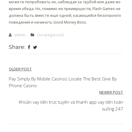
можете попробовать их, наблюдая за трубой или даже во
время обеда. Но, помимо ее преимуществ, Flash Games не
должна быть вместе еще одной, касающейся безопасного
поведения и начинать Good Money Boss.
admin
Uncategorized
Share:
Post
OLDER POST
navigation
Pay Simply By Mobile Casinos Locate The Best Give By
Phone Casino
NEWER POST
Khoản vay tiền trực tuyến và thanh app vay tiền toán
xuống 247