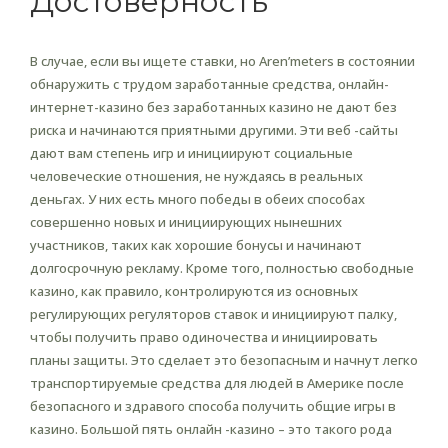
Достоверность
В случае, если вы ищете ставки, но Aren’meters в состоянии
обнаружить с трудом заработанные средства, онлайн-
интернет-казино без заработанных казино не дают без
риска и начинаются приятными другими. Эти веб -сайты
дают вам степень игр и инициируют социальные
человеческие отношения, не нуждаясь в реальных
деньгах. У них есть много победы в обеих способах
совершенно новых и инициирующих нынешних
участников, таких как хорошие бонусы и начинают
долгосрочную рекламу. Кроме того, полностью свободные
казино, как правило, контролируются из основных
регулирующих регуляторов ставок и инициируют палку,
чтобы получить право одиночества и инициировать
планы защиты. Это сделает это безопасным и начнут легко
транспортируемые средства для людей в Америке после
безопасного и здравого способа получить общие игры в
казино. Большой пять онлайн -казино – это такого рода