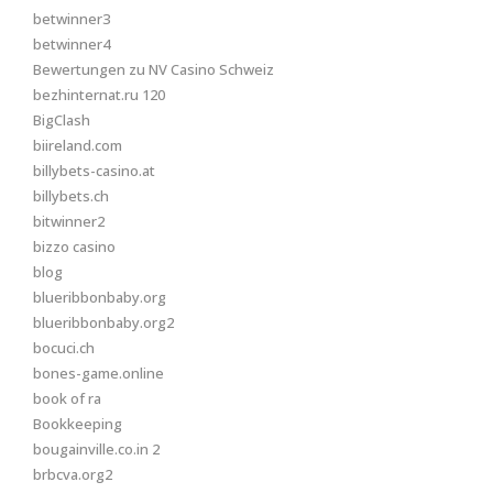
betwinner3
betwinner4
Bewertungen zu NV Casino Schweiz
bezhinternat.ru 120
BigClash
biireland.com
billybets-casino.at
billybets.ch
bitwinner2
bizzo casino
blog
blueribbonbaby.org
blueribbonbaby.org2
bocuci.ch
bones-game.online
book of ra
Bookkeeping
bougainville.co.in 2
brbcva.org2