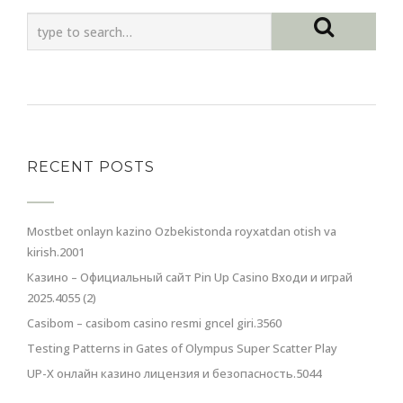
RECENT POSTS
Mostbet onlayn kazino Ozbekistonda royxatdan otish va
kirish.2001
Казино – Официальный сайт Pin Up Casino Входи и играй
2025.4055 (2)
Casibom – casibom casino resmi gncel giri.3560
Testing Patterns in Gates of Olympus Super Scatter Play
UP-X онлайн казино лицензия и безопасность.5044