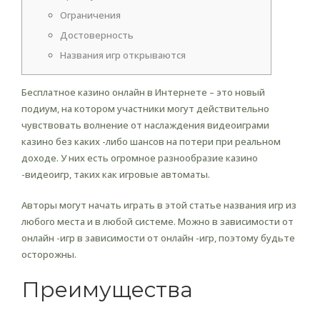
Ограничения
Достоверность
Названия игр открываются
Бесплатное казино онлайн в Интернете – это новый
подиум, на котором участники могут действительно
чувствовать волнение от наслаждения видеоиграми
казино без каких -либо шансов на потери при реальном
доходе. У них есть огромное разнообразие казино
-видеоигр, таких как игровые автоматы.
Авторы могут начать играть в этой статье названия игр из
любого места и в любой системе.
Можно в зависимости от
онлайн -игр в зависимости от онлайн -игр, поэтому будьте
осторожны.
Преимущества