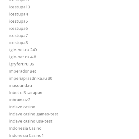
icestupa13
icestupa4
icestupa5
icestupa6
icestupa7
icestupa8
igle-net.ru 240
igle-net.ru 4-8
igryfort.ru 36
Imperador Bet
imperiaprazdnika.ru 30
inasound.ru
Inbet в България
inbrain.uz2
inclave casino
inclave casino games-test
inclave casino usa-test
Indonesia Casino
Indonesia Casino1