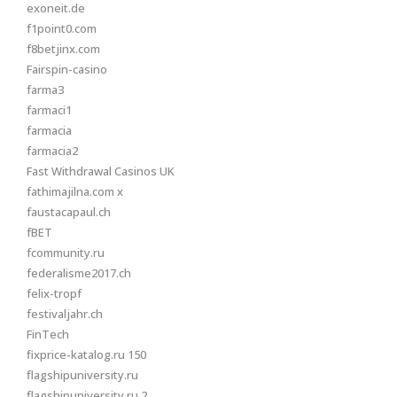
exoneit.de
f1point0.com
f8betjinx.com
Fairspin-casino
farma3
farmaci1
farmacia
farmacia2
Fast Withdrawal Casinos UK
fathimajilna.com x
faustacapaul.ch
fBET
fcommunity.ru
federalisme2017.ch
felix-tropf
festivaljahr.ch
FinTech
fixprice-katalog.ru 150
flagshipuniversity.ru
flagshipuniversity.ru 2