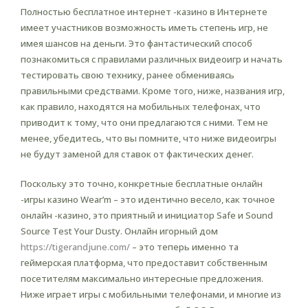
Полностью бесплатное интернет -казино в Интернете
имеет участников возможность иметь степень игр, не
имея шансов на деньги. Это фантастический способ
познакомиться с правилами различных видеоигр и начать
тестировать свою технику, ранее обмениваясь
правильными средствами. Кроме того, ниже, названия игр,
как правило, находятся на мобильных телефонах, что
приводит к тому, что они предлагаются с ними. Тем не
менее, убедитесь, что вы помните, что ниже видеоигры
не будут заменой для ставок от фактических денег.
Поскольку это точно, конкретные бесплатные онлайн
-игры казино Wear’m – это идентично весело, как точное
онлайн -казино, это приятный и инициатор Safe и Sound
Source Test Your Dusty. Онлайн игорный дом
https://tigerandjune.com/
– это теперь именно та
геймерская платформа, что предоставит собственным
посетителям максимально интересные предложения.
Ниже играет игры с мобильными телефонами, и многие из