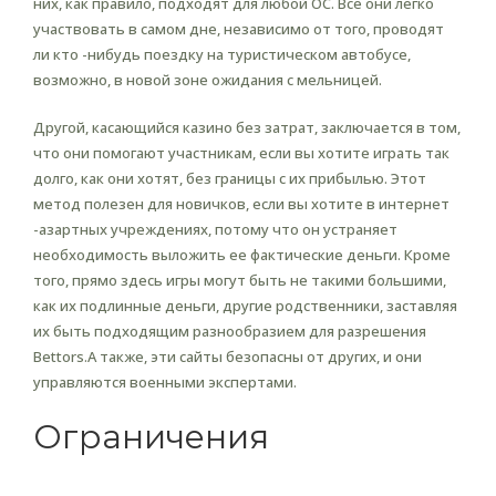
них, как правило, подходят для любой ОС. Все они легко
участвовать в самом дне, независимо от того, проводят
ли кто -нибудь поездку на туристическом автобусе,
возможно, в новой зоне ожидания с мельницей.
Другой, касающийся казино без затрат, заключается в том,
что они помогают участникам, если вы хотите играть так
долго, как они хотят, без границы с их прибылью. Этот
метод полезен для новичков, если вы хотите в интернет
-азартных учреждениях, потому что он устраняет
необходимость выложить ее фактические деньги. Кроме
того, прямо здесь игры могут быть не такими большими,
как их подлинные деньги, другие родственники, заставляя
их быть подходящим разнообразием для разрешения
Bettors.А также, эти сайты безопасны от других, и они
управляются военными экспертами.
Ограничения