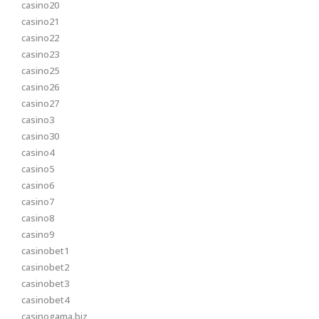
casino20
casino21
casino22
casino23
casino25
casino26
casino27
casino3
casino30
casino4
casino5
casino6
casino7
casino8
casino9
casinobet1
casinobet2
casinobet3
casinobet4
casinogama.biz