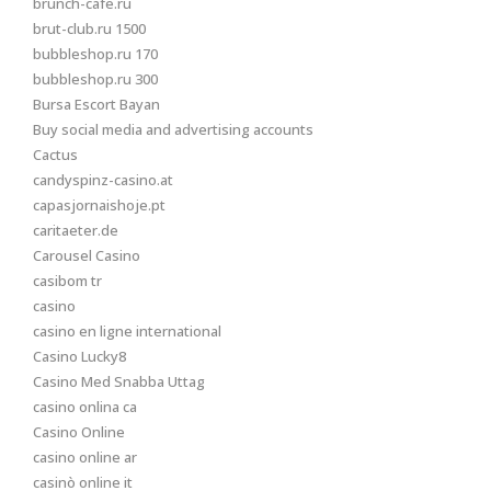
brunch-cafe.ru
brut-club.ru 1500
bubbleshop.ru 170
bubbleshop.ru 300
Bursa Escort Bayan
Buy social media and advertising accounts
Cactus
candyspinz-casino.at
capasjornaishoje.pt
caritaeter.de
Carousel Casino
casibom tr
casino
casino en ligne international
Casino Lucky8
Casino Med Snabba Uttag
casino onlina ca
Casino Online
casino online ar
casinò online it