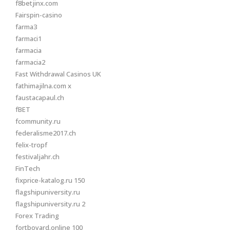
f8betjinx.com
Fairspin-casino
farma3
farmaci1
farmacia
farmacia2
Fast Withdrawal Casinos UK
fathimajilna.com x
faustacapaul.ch
fBET
fcommunity.ru
federalisme2017.ch
felix-tropf
festivaljahr.ch
FinTech
fixprice-katalog.ru 150
flagshipuniversity.ru
flagshipuniversity.ru 2
Forex Trading
fortboyard.online 100