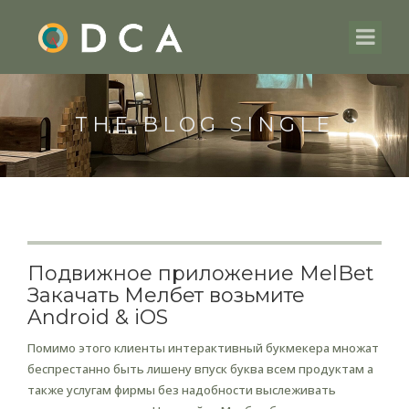
THE BLOG SINGLE
Подвижное приложение MelBet
Закачать Мелбет возьмите
Android & iOS
Помимо этого клиенты интерактивный букмекера множат
беспрестанно быть лишену впуск буква всем продуктам а
также услугам фирмы без надобности выслеживать