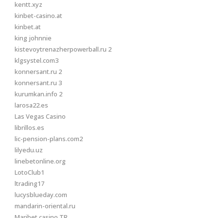
kentt.xyz
kinbet-casino.at
kinbet.at
king johnnie
kistevoytrenazherpowerball.ru 2
klgsystel.com3
konnersant.ru 2
konnersant.ru 3
kurumkan.info 2
larosa22.es
Las Vegas Casino
librillos.es
lic-pension-plans.com2
lilyedu.uz
linebetonline.org
LotoClub1
ltrading17
lucysblueday.com
mandarin-oriental.ru
Maribet casino TR