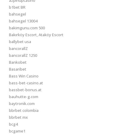
azpinupcasino
b1bet BR
bahsegel
bahsegel 13004
bakimgunu.com 500
Bakırköy Escort, Ataköy Escort
ballybet usa
bancorallZ
bancorallZ 1250
Bankobet
Basaribet
Bass Win Casino
bass-bet-casino.at
bassbet-bonus.at
bauhutte-g.com
baytronik.com
bbrbet colombia
bbrbet mx
bcg4
bcgame1