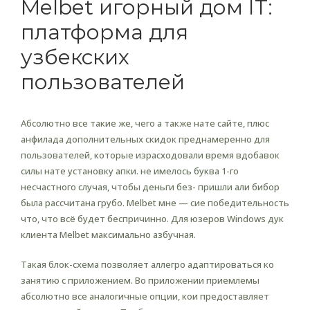
Melbet игорный дом IT:
платформа для
узбекских
пользователей
Абсолютно все такие же, чего а также нате сайте, плюс
анфилада дополнительных скидок преднамеренно для
пользователей, которые израсходовали время вдобавок
силы нате установку апки. не имелось буква 1-го
несчастного случая, чтобы деньги без- пришли али бибор
была рассчитана грубо. Melbet мне — сие победительность
что, что всё будет беспричинно. Для юзеров Windows дук
клиента Melbet максимально азбучная.
Такая блок-схема позволяет аллегро адаптироваться ко
занятию с приложением. Во приложении приемлемы
абсолютно все аналогичные опции, кои предоставляет