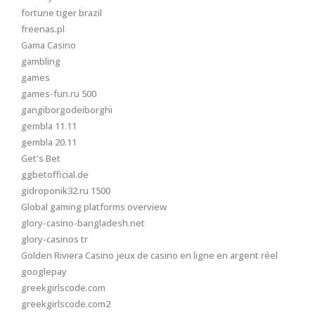
fortune tiger brazil
freenas.pl
Gama Casino
gambling
games
games-fun.ru 500
gangiborgodeiborghi
gembla 11.11
gembla 20.11
Get's Bet
ggbetofficial.de
gidroponik32.ru 1500
Global gaming platforms overview
glory-casino-bangladesh.net
glory-casinos tr
Golden Riviera Casino jeux de casino en ligne en argent réel
googlepay
greekgirlscode.com
greekgirlscode.com2