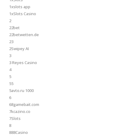
1xslots app
1xSlots Casino
2
22bet
22betwetten.de
23
2Swipey AI
3
3 Reyes Casino
4
5
55
5avto.ru 1000
6
68gamebait.com
7kcazino.co
7Slots
8
888Casino