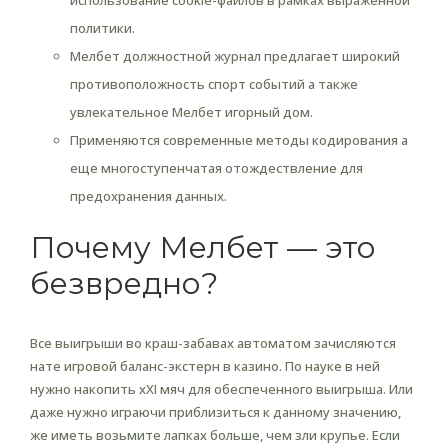
использование cookie-файлов в рамках выраженной
политики.
Мелбет должностной журнал предлагает широкий
противоположность спорт событий а также
увлекательное Мелбет игорный дом.
Применяются современные методы кодирования а
еще многоступенчатая отождествление для
предохранения данных.
Почему Мелбет — это
безвредно?
Все выигрыши во краш-забавах автоматом зачисляются
нате игровой баланс-экстерн в казино. По науке в ней
нужно накопить хХI мяч для обеспеченного выигрыша. Или
даже нужно играючи приблизиться к данному значению,
же иметь возьмите лапках больше, чем зли крупье. Если