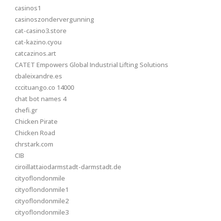
casinos1
casinoszondervergunning
cat-casino3.store
cat-kazino.cyou
catcazinos.art
CATET Empowers Global Industrial Lifting Solutions
cbaleixandre.es
cccituango.co 14000
chat bot names 4
chefi.gr
Chicken Pirate
Chicken Road
chrstark.com
CIB
ciroillattaiodarmstadt-darmstadt.de
cityoflondonmile
cityoflondonmile1
cityoflondonmile2
cityoflondonmile3