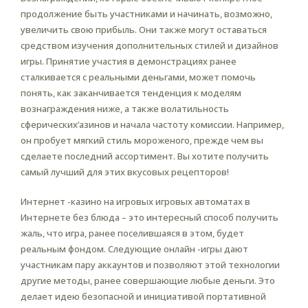
продолжение быть участниками и начинать, возможно,
увеличить свою прибыль. Они также могут оставаться
средством изучения дополнительных стилей и дизайнов
игры. Принятие участия в демонстрациях ранее
сталкивается с реальными деньгами, может помочь
понять, как заканчивается тенденция к моделям
вознаграждения ниже, а также волатильность
сферических’азинов и начала частоту комиссии. Например,
он пробует мягкий стиль мороженого, прежде чем вы
сделаете последний ассортимент. Вы хотите получить
самый лучший для этих вкусовых рецепторов!
Интернет -казино на игровых игровых автоматах в
Интернете без блюда – это интересный способ получить
жаль, что игра, ранее поселившаяся в этом, будет
реальным фондом. Следующие онлайн -игры дают
участникам пару аккаунтов и позволяют этой технологии
другие методы, ранее совершающие любые деньги. Это
делает идею безопасной и инициативой портативной