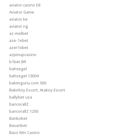
aviator casino DE
Aviator Game
aviator ke
aviator ng
az-melbet
aze-1xbet
azer1xbet
azpinupcasino
b1bet BR
bahsegel
bahsegel 13004
bakimgunu.com 500
Bakırköy Escort, Ataköy Escort
ballybet usa
bancorallZ
bancorallZ 1250
Bankobet
Basaribet
Bass Win Casino