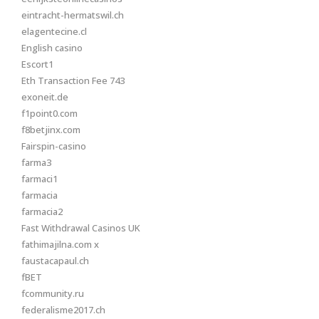
eintracht-hermatswil.ch
elagentecine.cl
English casino
Escort1
Eth Transaction Fee 743
exoneit.de
f1point0.com
f8betjinx.com
Fairspin-casino
farma3
farmaci1
farmacia
farmacia2
Fast Withdrawal Casinos UK
fathimajilna.com x
faustacapaul.ch
fBET
fcommunity.ru
federalisme2017.ch