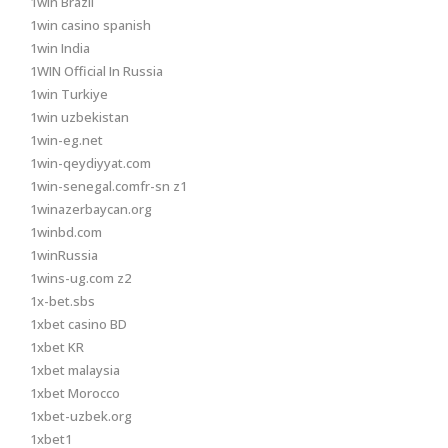
1win Brazil
1win casino spanish
1win India
1WIN Official In Russia
1win Turkiye
1win uzbekistan
1win-eg.net
1win-qeydiyyat.com
1win-senegal.comfr-sn z1
1winazerbaycan.org
1winbd.com
1winRussia
1wins-ug.com z2
1x-bet.sbs
1xbet casino BD
1xbet KR
1xbet malaysia
1xbet Morocco
1xbet-uzbek.org
1xbet1