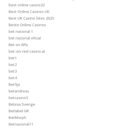
best online casino32
Best Online Casinos UK
Best UK Casino Sites 2025
Beste Online Casinos
bet nacional 1
bet nacional oficial
Bet on Alfa
bet-on-red-casino.at
bet1
bet2
bet3
bet4
Bet9ja
betandreas
betcasino5
Betinia Sverige
Betlabel GR
BetMorph
Betnacional11