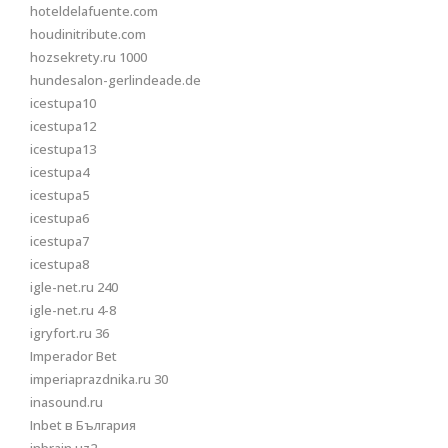
hoteldelafuente.com
houdinitribute.com
hozsekrety.ru 1000
hundesalon-gerlindeade.de
icestupa10
icestupa12
icestupa13
icestupa4
icestupa5
icestupa6
icestupa7
icestupa8
igle-net.ru 240
igle-net.ru 4-8
igryfort.ru 36
Imperador Bet
imperiaprazdnika.ru 30
inasound.ru
Inbet в България