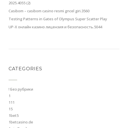
2025.4055 (2)
Casibom – casibom casino resmi gncel giri.3560
Testing Patterns in Gates of Olympus Super Scatter Play
UP-X онлайн казино лицензия и безопасность.5044
CATEGORIES
! Без рубрики
1
111
15
1bet5
1betcasino.de