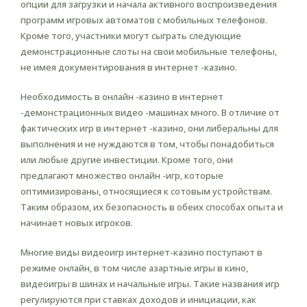
опции для загрузки и начала активного воспроизведения
программ игровых автоматов с мобильных телефонов.
Кроме того, участники могут сыграть следующие
демонстрационные слоты на свои мобильные телефоны,
не имея документирования в интернет -казино.
Необходимость в онлайн -казино в интернет
-демонстрационных видео -машинах много. В отличие от
фактических игр в интернет -казино, они либеральны для
выполнения и не нуждаются в том, чтобы понадобиться
или любые другие инвестиции. Кроме того, они
предлагают множество онлайн -игр, которые
оптимизированы, относящиеся к сотовым устройствам.
Таким образом, их безопасность в обеих способах опыта и
начинает новых игроков.
Многие виды видеоигр интернет-казино поступают в
режиме онлайн, в том числе азартные игры в кино,
видеоигры в шинах и начальные игры. Такие названия игр
регулируются при ставках доходов и инициации, как