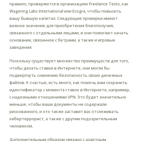
правило, проверяются в организациях Freelance Tests, как
Wagering Labs International или Ecogra, чтобы повысить
вашу бывшую капитал. Следующие проверки имеют
важное значение для приобретения благополучия,
связанного с отдельными лицами, и они помогают начать
основание, связанное с бетрами, а также и игровые
заведения.
Поскольку существует множество преимуществ для того,
чтобы делать ставки в Интернете, они могли бы
подвергнуть сомнению безопасность своих денежных
файлов. К счастью, есть много, как помочь вам сохранить
идентификатор с момента ставок в Интернете, например,
с надежными отношениями VPN. Это будет значительно
меньше, чтобы ваши документы не содержали
рискованного, и это также заставит вас отслеживать
кибертеррорист, а также с другим подозрительным
человеком.
Дополнительным образом связано с азартным