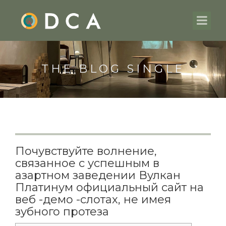
THE BLOG SINGLE
Почувствуйте волнение,
связанное с успешным в
азартном заведении Вулкан
Платинум официальный сайт на
веб -демо -слотах, не имея
зубного протеза