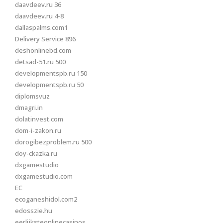
daavdeev.ru 36
daavdeev.ru 4-8
dallaspalms.com1
Delivery Service 896
deshonlinebd.com
detsad-51.ru 500
developmentspb.ru 150
developmentspb.ru 50
diplomsvuz
dmagri.in
dolatinvest.com
dom-i-zakon.ru
dorogibezproblem.ru 500
doy-ckazka.ru
dxgamestudio
dxgamestudio.com
EC
ecoganeshidol.com2
edosszie.hu
eerlijksteonlinecasinos