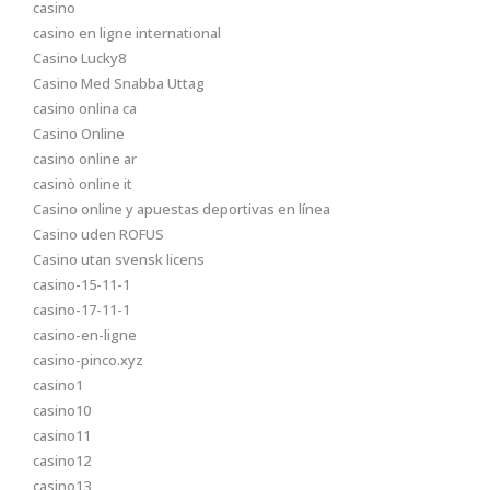
casino
casino en ligne international
Casino Lucky8
Casino Med Snabba Uttag
casino onlina ca
Casino Online
casino online ar
casinò online it
Casino online y apuestas deportivas en línea
Casino uden ROFUS
Casino utan svensk licens
casino-15-11-1
casino-17-11-1
casino-en-ligne
casino-pinco.xyz
casino1
casino10
casino11
casino12
casino13