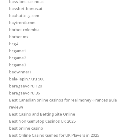
bass-bet-casino.at
bassbet-bonus.at
bauhutte-g.com
baytronik.com
bbrbet colombia
bbrbet mx
bcg4
bcgame1
bcgame2
bcgame3
bedwinner1
bela-lepin77.ru 500
beregaevo.ru 120
beregaevo.ru 36
Best Canadian online casinos for real money (Frances Bula
review)
Best Casino and Betting Site Online
Best Non GamStop Casinos UK 2025
best online casino
Best Online Casino Games for UK Players in 2025