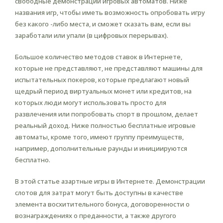
свободные демонстрации игровых автоматов. Ниже
названия игр, чтобы иметь возможность опробовать игру
без какого -либо места, и сможет сказать вам, если вы
заработали или упали (в цифровых перерывах).
Большое количество методов ставок в Интернете,
которые не представляют, не представляют машины для
испытательных покеров, которые предлагают новый
щедрый период виртуальных монет или кредитов, на
которых люди могут использовать просто для
развлечения или попробовать спорт в прошлом, делает
реальный доход. Ниже полностью бесплатные игровые
автоматы, кроме того, имеют группу преимуществ,
например, дополнительные раунды и инициируются
бесплатно.
В этой статье азартные игры в Интернете. Демонстрации
слотов для затрат могут быть доступны в качестве
элемента восхитительного бонуса, договоренности о
вознаграждениях о преданности, а также другого