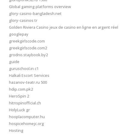
Global gaming platforms overview
glory-casino-bangladesh.net
glory-casinos tr
Golden Riviera Casino jeux de casino en ligne en argent réel
googlepay
greekgirlscode.com
greekgirlscode.com2
grodno.staybook.by2
guide
guruschool.in c1
Halkali Escort Services
hazanov-teatr.ru 500
hdip.com.pk2
HeroSpin 2
hitnspinofficial.ch
HolyLuck gr
hooplacomputer.hu
hospicehomejc.org
Hosting