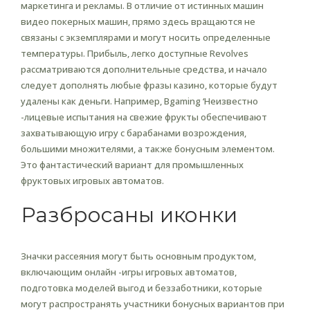
маркетинга и рекламы. В отличие от истинных машин
видео покерных машин, прямо здесь вращаются не
связаны с экземплярами и могут носить определенные
температуры. Прибыль, легко доступные Revolves
рассматриваются дополнительные средства, и начало
следует дополнять любые фразы казино, которые будут
удалены как деньги. Например, Bgaming ‘Неизвестно
-лицевые испытания на свежие фрукты обеспечивают
захватывающую игру с барабанами возрождения,
большими множителями, а также бонусным элементом.
Это фантастический вариант для промышленных
фруктовых игровых автоматов.
Разбросаны иконки
Значки рассеяния могут быть основным продуктом,
включающим онлайн -игры игровых автоматов,
подготовка моделей выгод и беззаботники, которые
могут распространять участники бонусных вариантов при