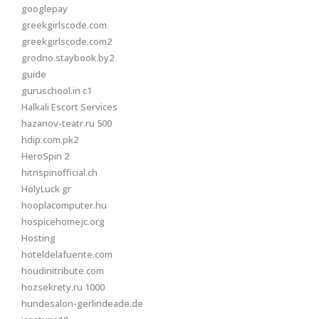
googlepay
greekgirlscode.com
greekgirlscode.com2
grodno.staybook.by2
guide
guruschool.in c1
Halkali Escort Services
hazanov-teatr.ru 500
hdip.com.pk2
HeroSpin 2
hitnspinofficial.ch
HolyLuck gr
hooplacomputer.hu
hospicehomejc.org
Hosting
hoteldelafuente.com
houdinitribute.com
hozsekrety.ru 1000
hundesalon-gerlindeade.de