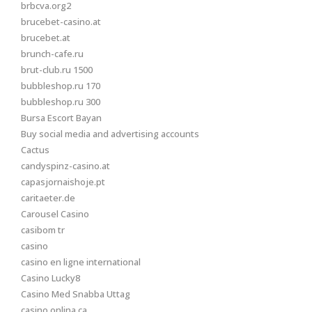
brbcva.org2
brucebet-casino.at
brucebet.at
brunch-cafe.ru
brut-club.ru 1500
bubbleshop.ru 170
bubbleshop.ru 300
Bursa Escort Bayan
Buy social media and advertising accounts
Cactus
candyspinz-casino.at
capasjornaishoje.pt
caritaeter.de
Carousel Casino
casibom tr
casino
casino en ligne international
Casino Lucky8
Casino Med Snabba Uttag
casino onlina ca