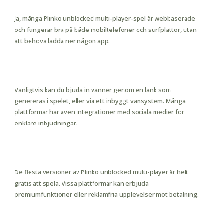
player mode på mobilen?
Ja, många Plinko unblocked multi-player-spel är webbaserade
och fungerar bra på både mobiltelefoner och surfplattor, utan
att behöva ladda ner någon app.
3. Hur bjuder jag in vänner till att
spela Plinko multi-player mode?
Vanligtvis kan du bjuda in vänner genom en länk som
genereras i spelet, eller via ett inbyggt vänsystem. Många
plattformar har även integrationer med sociala medier för
enklare inbjudningar.
4. Är Plinko multi-player mode
gratis att spela?
De flesta versioner av Plinko unblocked multi-player är helt
gratis att spela. Vissa plattformar kan erbjuda
premiumfunktioner eller reklamfria upplevelser mot betalning.
5. Kan jag spela mot okända