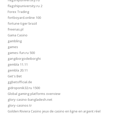
flagshipuniversity.ru
flagshipuniversity.ru 2
Forex Trading
fortboyard.online 100
fortune tiger brazil
freenas.pl
Gama Casino
gambling
games
games-fun.ru 500
gangiborgodeiborghi
gembla 11.11
gembla 20.11
Get's Bet
ggbetofficial.de
gidroponik32.ru 1500
Global gaming platforms overview
glory-casino-bangladesh.net
glory-casinos tr
Golden Riviera Casino jeux de casino en ligne en argent réel