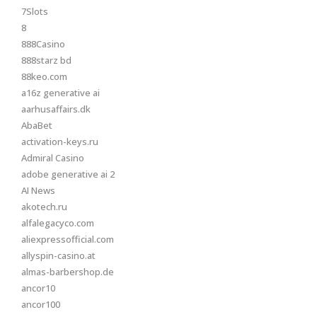
7Slots
8
888Casino
888starz bd
88keo.com
a16z generative ai
aarhusaffairs.dk
AbaBet
activation-keys.ru
Admiral Casino
adobe generative ai 2
AI News
akotech.ru
alfalegacyco.com
aliexpressofficial.com
allyspin-casino.at
almas-barbershop.de
ancor10
ancor100