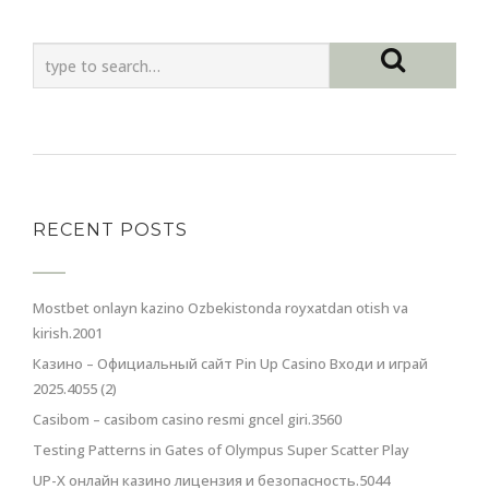
RECENT POSTS
Mostbet onlayn kazino Ozbekistonda royxatdan otish va
kirish.2001
Казино – Официальный сайт Pin Up Casino Входи и играй
2025.4055 (2)
Casibom – casibom casino resmi gncel giri.3560
Testing Patterns in Gates of Olympus Super Scatter Play
UP-X онлайн казино лицензия и безопасность.5044