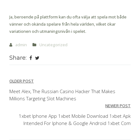
spelare i multi-player mode?
Ja, beroende på plattform kan du ofta välja att spela mot både
vänner och okända spelare från hela världen, vilket ökar
variationen och utmaningsnivån i spelet.
admin
Uncategorized
Share:
Post
OLDER POST
navigation
Meet Alex, The Russian Casino Hacker That Makes
Millions Targeting Slot Machines
NEWER POST
1xbet Iphone App 1xbet Mobile Download 1xbet Apk
Intended For Iphone & Google Android 1xbet Com