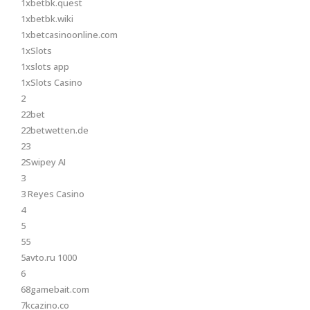
1xbetbk.quest
1xbetbk.wiki
1xbetcasinoonline.com
1xSlots
1xslots app
1xSlots Casino
2
22bet
22betwetten.de
23
2Swipey AI
3
3 Reyes Casino
4
5
55
5avto.ru 1000
6
68gamebait.com
7kcazino.co