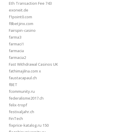
Eth Transaction Fee 743
exoneit.de
f1point0.com
f8betjinx.com
Fairspin-casino
farma3
farmaci1
farmacia
farmacia2
Fast Withdrawal Casinos UK
fathimajilna.com x
faustacapaul.ch
fBET
fcommunity.ru
federalisme2017.ch
felix-tropf
festivaljahr.ch
FinTech
fixprice-katalog.ru 150