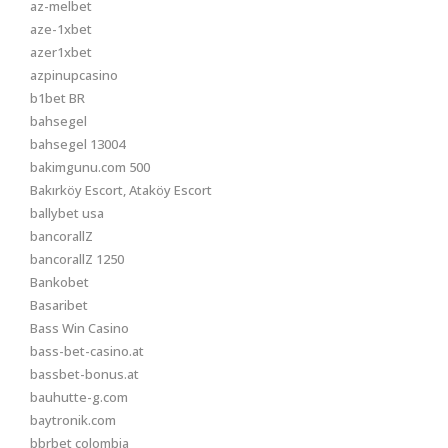
az-melbet
aze-1xbet
azer1xbet
azpinupcasino
b1bet BR
bahsegel
bahsegel 13004
bakimgunu.com 500
Bakırköy Escort, Ataköy Escort
ballybet usa
bancorallZ
bancorallZ 1250
Bankobet
Basaribet
Bass Win Casino
bass-bet-casino.at
bassbet-bonus.at
bauhutte-g.com
baytronik.com
bbrbet colombia