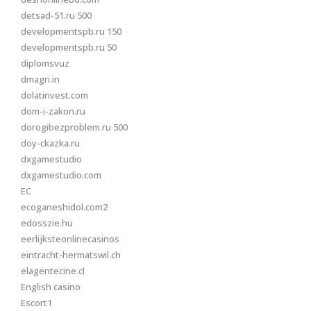
detsad-51.ru 500
developmentspb.ru 150
developmentspb.ru 50
diplomsvuz
dmagri.in
dolatinvest.com
dom-i-zakon.ru
dorogibezproblem.ru 500
doy-ckazka.ru
dxgamestudio
dxgamestudio.com
EC
ecoganeshidol.com2
edosszie.hu
eerlijksteonlinecasinos
eintracht-hermatswil.ch
elagentecine.cl
English casino
Escort1