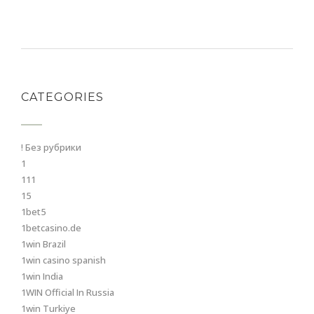
CATEGORIES
! Без рубрики
1
111
15
1bet5
1betcasino.de
1win Brazil
1win casino spanish
1win India
1WIN Official In Russia
1win Turkiye