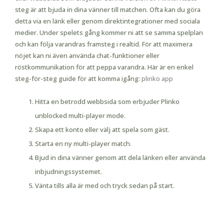
steg är att bjuda in dina vänner till matchen. Ofta kan du göra
detta via en länk eller genom direktintegrationer med sociala
medier. Under spelets gång kommer ni att se samma spelplan
och kan följa varandras framsteg i realtid. För att maximera
nöjet kan ni även använda chat-funktioner eller
röstkommunikation för att peppa varandra. Här är en enkel
steg-för-steg guide för att komma igång:
plinko app
Hitta en betrodd webbsida som erbjuder Plinko
unblocked multi-player mode.
Skapa ett konto eller välj att spela som gäst.
Starta en ny multi-player match.
Bjud in dina vänner genom att dela länken eller använda
inbjudningssystemet.
Vänta tills alla är med och tryck sedan på start.
Vad Gör Multi-Player Mode Extra
Roligt?