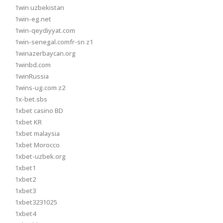
1win uzbekistan
1win-eg.net
1win-qeydiyyat.com
1win-senegal.comfr-sn z1
1winazerbaycan.org
1winbd.com
1winRussia
1wins-ug.com z2
1x-bet.sbs
1xbet casino BD
1xbet KR
1xbet malaysia
1xbet Morocco
1xbet-uzbek.org
1xbet1
1xbet2
1xbet3
1xbet3231025
1xbet4