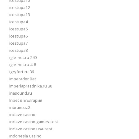
icestupa10
icestupa12
icestupa13
icestupa4
icestupa5
icestupa6
icestupa7
icestupa8
igle-net.ru 240
igle-net.ru 4-8
igryfort.ru 36
Imperador Bet
imperiaprazdnika.ru 30
inasound.ru
Inbet в България
inbrain.uz2
inclave casino
inclave casino games-test
inclave casino usa-test
Indonesia Casino