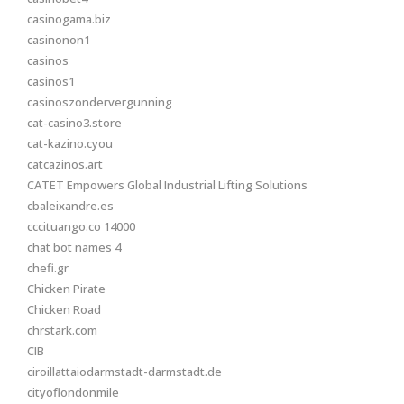
casinogama.biz
casinonon1
casinos
casinos1
casinoszondervergunning
cat-casino3.store
cat-kazino.cyou
catcazinos.art
CATET Empowers Global Industrial Lifting Solutions
cbaleixandre.es
cccituango.co 14000
chat bot names 4
chefi.gr
Chicken Pirate
Chicken Road
chrstark.com
CIB
ciroillattaiodarmstadt-darmstadt.de
cityoflondonmile