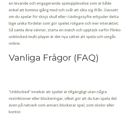
en levande och engagerande spelupplevelse som är både
enkel att komma igång med och svår att slita sig ifrån. Oavsett
om du spelar för skojs skull eller i tävlingssyfte erbjuder detta
läge unika fördelar som gör spelet roligare och mer interaktivt.
Så samla dina vänner, starta en match och upptäck varför Plinko
unblocked multi-player är det nya sättet att spela och umgås
online.
Vanliga Frågor (FAQ)
1. Vad betyder “unblocked” i Plinko
unblocked multi-player mode?
“Unblocked” innebär att spelet är tillgängligt utan några
restriktioner eller blockeringar, vilket gör att du kan spela det
även på nätverk som annars blockerar spel, som skolor eller
kontor.
2. Kan jag spela Plinko multi-