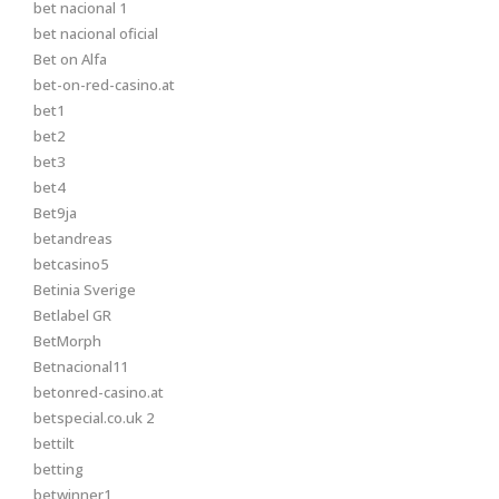
bet nacional 1
bet nacional oficial
Bet on Alfa
bet-on-red-casino.at
bet1
bet2
bet3
bet4
Bet9ja
betandreas
betcasino5
Betinia Sverige
Betlabel GR
BetMorph
Betnacional11
betonred-casino.at
betspecial.co.uk 2
bettilt
betting
betwinner1