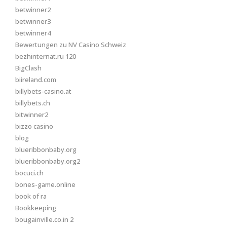
betwinner2
betwinner3
betwinner4
Bewertungen zu NV Casino Schweiz
bezhinternat.ru 120
BigClash
biireland.com
billybets-casino.at
billybets.ch
bitwinner2
bizzo casino
blog
blueribbonbaby.org
blueribbonbaby.org2
bocuci.ch
bones-game.online
book of ra
Bookkeeping
bougainville.co.in 2