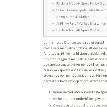
Fördelar Med Att Spela Plinko Grati
“plinko Casino: Spela Tidak Bermod
Demo & Undvik Bluffar
Är Plinko Fake? Vanliga Misstankar
Fördelar Med Att Spela Plinko
Denna metod låter dig testa spelet förstå h
måste vara medvetna omkring att dessa vers
for uttagas. Plinko har bliviten självklar d
och oförutsägbara men rättvisa utfall. Spel
och spelautomater, vilket gör de till ett att
casino kan spelare anpassa deras insatser, 
studsande boll ger. Det krävs ingen fördjupa
perfekt för både nybörjare och erfarna spel
Denna metod låter burrow testa spele
Plinko erbjuder underhållningsvärde o
Oavsett se till att du är big apple i sp