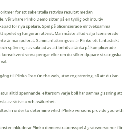
ritmer för att säkerställa rättvisa resultat medan
. Vår Share Plinko Demo sitter på en tydlig och intuitiv
skapad för nya spelare. Spel på olicensierade elr tveksamma
att spelet ej fungerar rättvist. Man måste alltid välja licensierade
 inte är manipulerat. Sammanfattningsvis är Plinko ett fantastiskt
 och spänning i avsaknad av att behöva tänka på komplicerade
 att konsekvent vinna pengar eller om du söker djupare strategiska
val.
illgång till Plinko Free On the web, utan registrering, så att du kan
tur alltid spännande, eftersom varje boll har samma gissning att
känsla av rättvisa och osäkerhet.
lted in order to determine which Plinko versions provide you with
änster inkluderar Plinko demonstrationsspel å gratisversioner för