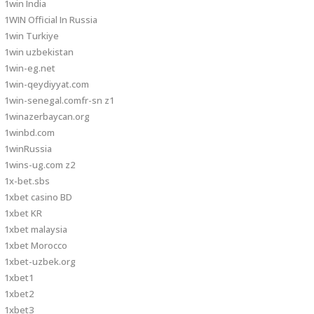
1win India
1WIN Official In Russia
1win Turkiye
1win uzbekistan
1win-eg.net
1win-qeydiyyat.com
1win-senegal.comfr-sn z1
1winazerbaycan.org
1winbd.com
1winRussia
1wins-ug.com z2
1x-bet.sbs
1xbet casino BD
1xbet KR
1xbet malaysia
1xbet Morocco
1xbet-uzbek.org
1xbet1
1xbet2
1xbet3