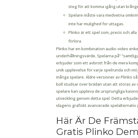
steg för att komma igång utan krånge
Spelare måste vara medvetna omkring 
inte har mulighed for uttagas.
Plinko är ett spel som, precis och all
förlora.
Plinko har en kombination audio-video enke
underhållningsvärde. Spelarna på” “samtliga
erbjuder som ett avbrott från de mera kom
unik upplevelse för varje spelrunda och mö
många spelare. Äldre versioner av Plinko s
boll studsar över brädan utan att störas av 
spelare kan uppleva de ursprungliga kasinof
utveckling genom detta spel. Detta erbjude
idagens grafiskt avancerade spelalternativ
Här Är De Främst
Gratis Plinko Dem