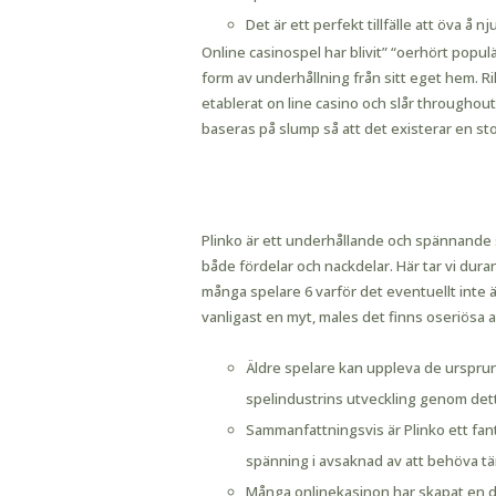
Det är ett perfekt tillfälle att öva å n
Online casinospel har blivit” “oerhört popu
form av underhållning från sitt eget hem. Ri
etablerat on line casino och slår throughout 
baseras på slump så att det existerar en sto
Vad Är Skillnaden Mel
Mediterranean Sea Rikt
Plinko är ett underhållande och spännande 
både fördelar och nackdelar. Här tar vi duran
många spelare 6 varför det eventuellt inte ä
vanligast en myt, males det finns oseriösa
Äldre spelare kan uppleva de ursprun
spelindustrins utveckling genom dett
Sammanfattningsvis är Plinko ett fan
spänning i avsaknad av att behöva tä
Många onlinekasinon har skapat en digi