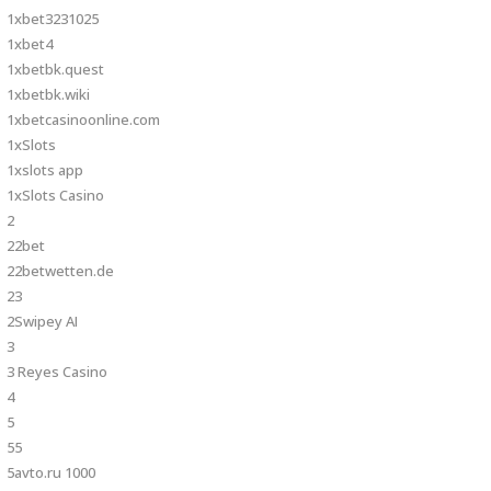
1xbet3231025
1xbet4
1xbetbk.quest
1xbetbk.wiki
1xbetcasinoonline.com
1xSlots
1xslots app
1xSlots Casino
2
22bet
22betwetten.de
23
2Swipey AI
3
3 Reyes Casino
4
5
55
5avto.ru 1000