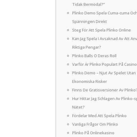
Tidak Bermodal?”
Plinko Demo Spela Cuma-cuma Oc
Spänningen Direkt
Steg För Att Spela Plinko Online
Kan Jag Spela I Avsaknad Av Att A
Riktiga Pengar?
Plinko Balls O Deras Roll
Varför Är Plinko Populärt På Casin
Plinko Demo – Njut Av Spelet Utan
Ekonomiska Risker
Finns De Gratisversioner Av Plinko
Hur Hittar Jag Schlagen Av Plinko-s
Nätet?
Fördelar Med Att Spela Plinko
Vanliga Frågor Om Plinko
Plinko På Onlinekasino