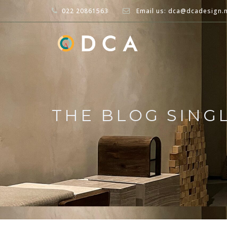
022 20861563
Email us: dca@dcadesign.
THE BLOG SING