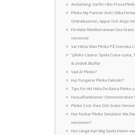
Avslutning: Varför I Bör Prova Plink
Plinko My Partner And I Olika Forma
Onlinekasinon, Appar Och Atajo Ve
Fördelar Mediterranean Sea Gratis 
versioner
Var Hittar Man Plinko På Svenska 
“plinko Casino: Spela Cuma-cuma,
& Undvik Bluffar
Vad Är Plinko?
Hur Fungerar Plinko Faktiskt?
Tips För Att Hitta De Bästa Plinko-
Huvudfunktioner I Demonstration S
Plinko Cost-free Och Gratis Versio
Hur Funkar Plinko Simulator We D
versionen?
Hur Länge Kan Mig Spela Demo-ve