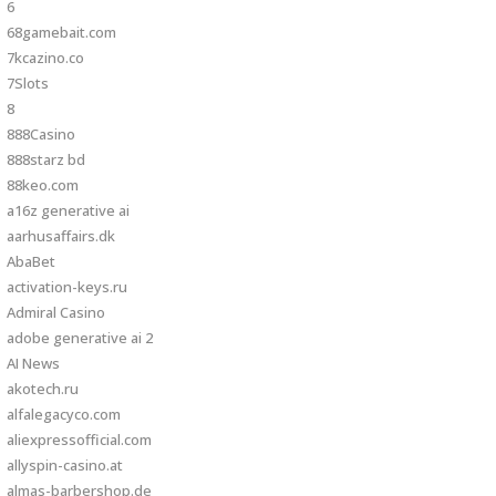
6
68gamebait.com
7kcazino.co
7Slots
8
888Casino
888starz bd
88keo.com
a16z generative ai
aarhusaffairs.dk
AbaBet
activation-keys.ru
Admiral Casino
adobe generative ai 2
AI News
akotech.ru
alfalegacyco.com
aliexpressofficial.com
allyspin-casino.at
almas-barbershop.de