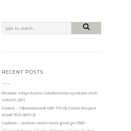
RECENT POSTS
Mostbet onlayn kazino Ozbekistonda royxatdan otish
va kirish.2001
Казино – Официальный сайт Pin Up Casino Входи и
играй 2025.4055 (2)
Casibom – casibom casino resmi gncel giri.3560