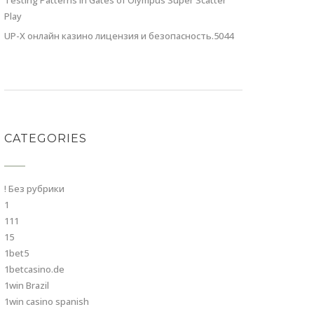
Testing Patterns in Gates of Olympus Super Scatter
Play
UP-X онлайн казино лицензия и безопасность.5044
CATEGORIES
! Без рубрики
1
111
15
1bet5
1betcasino.de
1win Brazil
1win casino spanish