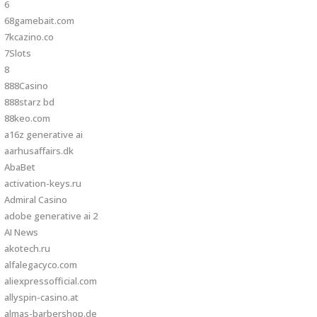
6
68gamebait.com
7kcazino.co
7Slots
8
888Casino
888starz bd
88keo.com
a16z generative ai
aarhusaffairs.dk
AbaBet
activation-keys.ru
Admiral Casino
adobe generative ai 2
AI News
akotech.ru
alfalegacyco.com
aliexpressofficial.com
allyspin-casino.at
almas-barbershop.de