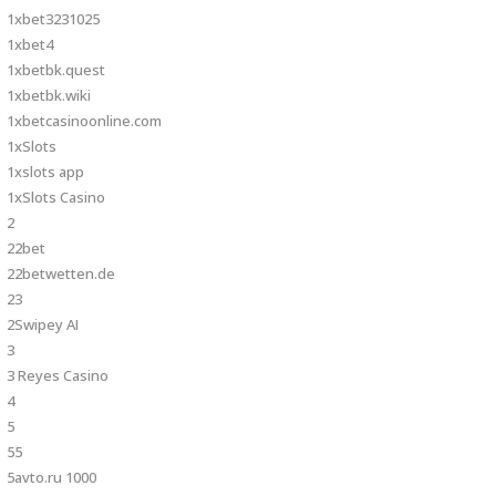
1xbet3231025
1xbet4
1xbetbk.quest
1xbetbk.wiki
1xbetcasinoonline.com
1xSlots
1xslots app
1xSlots Casino
2
22bet
22betwetten.de
23
2Swipey AI
3
3 Reyes Casino
4
5
55
5avto.ru 1000