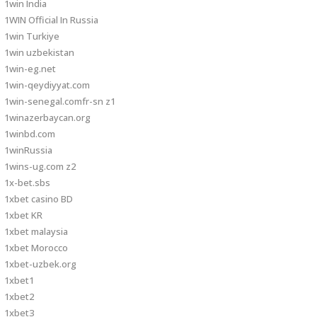
1win India
1WIN Official In Russia
1win Turkiye
1win uzbekistan
1win-eg.net
1win-qeydiyyat.com
1win-senegal.comfr-sn z1
1winazerbaycan.org
1winbd.com
1winRussia
1wins-ug.com z2
1x-bet.sbs
1xbet casino BD
1xbet KR
1xbet malaysia
1xbet Morocco
1xbet-uzbek.org
1xbet1
1xbet2
1xbet3