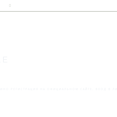
t
Working Hours: 9:30-6:00
AWARDS
PROJECTS
LE
ИНО РЕГИСТРАЦИЯ НА ОФИЦИАЛЬНОМ САЙТЕ, ВХОД В Л