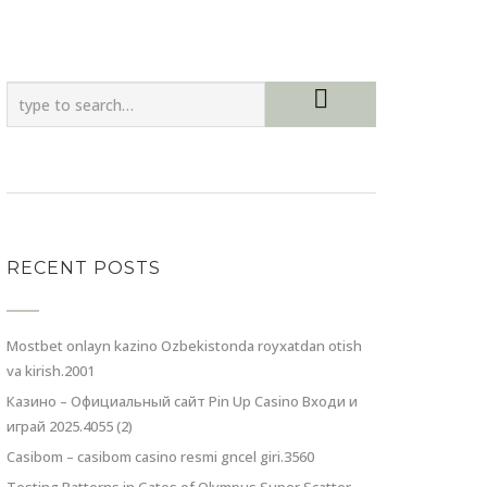
RECENT POSTS
Mostbet onlayn kazino Ozbekistonda royxatdan otish
va kirish.2001
Казино – Официальный сайт Pin Up Casino Входи и
играй 2025.4055 (2)
Casibom – casibom casino resmi gncel giri.3560