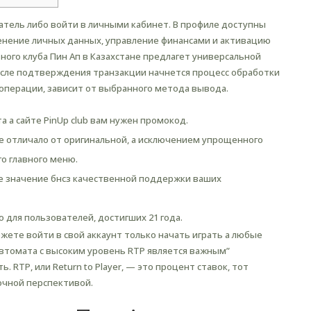
атель либо войти в личными кабинет. В профиле доступны
нение личных данных, управление финансами и активацию
ого клуба Пин Ап в Казахстане предлагет универсальной
После подтверждения транзакции начнется процесс обработки
 операции, зависит от выбранного метода вывода.
а а сайте PinUp club вам нужен промокод.
не отличало от оригинальной, а исключением упрощенного
о главного меню.
е значение бнсз качественной поддержки ваших
 для пользователей, достигших 21 года.
ете войти в свой аккаунт только начать играть а любые
 автомата с высоким уровень RTP является важным”
. RTP, или Return to Player, — это процент ставок, тот
очной перспективой.