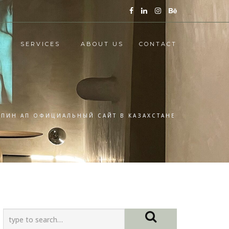
SERVICES
ABOUT US
CONTACT
Z ПИН АП ОФИЦИАЛЬНЫЙ САЙТ В КАЗАХСТАНЕ