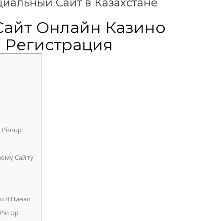
циальный Сайт в Казахстане
айт Онлайн Казино
е Регистрация
 Pin-up
ы
ному Сайту
о В Пинап
Pin Up