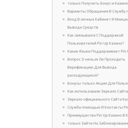
только Получить Бонус и Казин
Варианты Обращения В Службу
Вход В личных Кабинет И Иници
Вывода Средств
Как связывался С Поддержкой
Пользователей Pin Up Казино?
Какие Языки Поддерживает Pin 
Вопрос 3: нельзя Ли Проходить
Верификацию Для Вывода
расходующихся?
Бонусы только Акции Для Поль
Как использовали Зеркало Сайта
Зеркало официального Сайта Каз
Служба помощью И Контакты Pi
Преимущества Pin Up Казино В 
только Зайти На Заблокированн