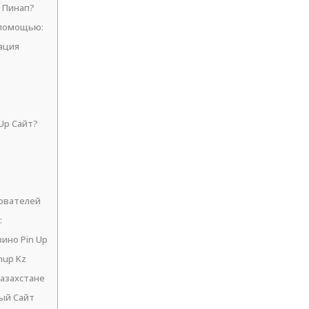
о Пинап?
 помощью:
ация
Up Сайт?
зователей
:
ино Pin Up
nup Kz
Казахстане
ый Сайт