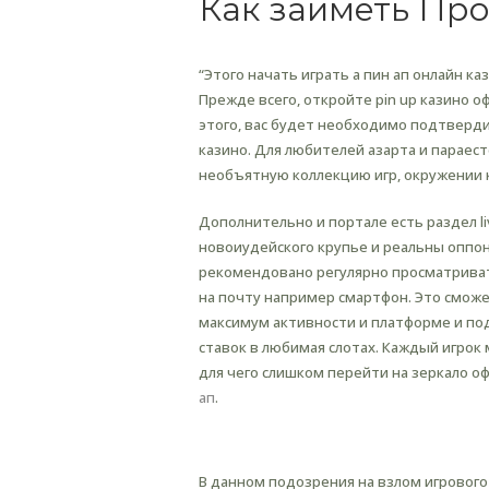
Как заиметь Пр
“Этого начать играть а пин ап онлайн 
Прежде всего, откройте pin up казино о
этого, вас будет необходимо подтверди
казино. Для любителей азарта и параес
необъятную коллекцию игр, окружении 
Дополнительно и портале есть раздел 
новоиудейского крупье и реальны оппон
рекомендовано регулярно просматриват
на почту например смартфон. Это сможе
максимум активности и платформе и по
ставок в любимая слотах. Каждый игрок
для чего слишком перейти на зеркало о
ап
.
Регистрация В Прило
В данном подозрения на взлом игрового