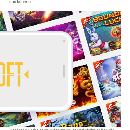
sind können.