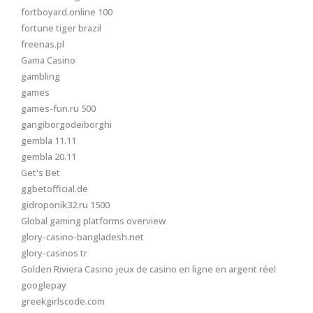
fortboyard.online 100
fortune tiger brazil
freenas.pl
Gama Casino
gambling
games
games-fun.ru 500
gangiborgodeiborghi
gembla 11.11
gembla 20.11
Get's Bet
ggbetofficial.de
gidroponik32.ru 1500
Global gaming platforms overview
glory-casino-bangladesh.net
glory-casinos tr
Golden Riviera Casino jeux de casino en ligne en argent réel
googlepay
greekgirlscode.com