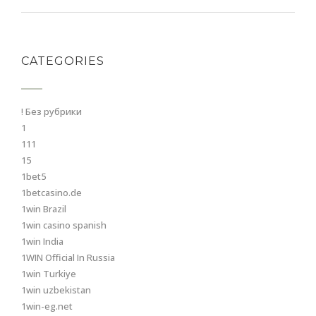
CATEGORIES
! Без рубрики
1
111
15
1bet5
1betcasino.de
1win Brazil
1win casino spanish
1win India
1WIN Official In Russia
1win Turkiye
1win uzbekistan
1win-eg.net