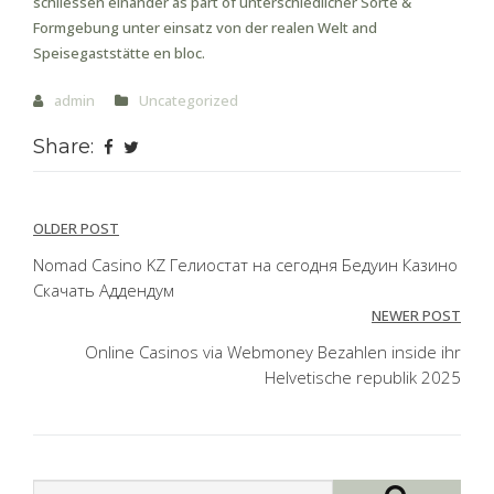
schliessen einander as part of unterschiedlicher Sorte &
Formgebung unter einsatz von der realen Welt and
Speisegaststätte en bloc.
admin
Uncategorized
Share:
Post
OLDER POST
navigation
Nomad Casino KZ Гелиостат на сегодня Бедуин Казино
Скачать Аддендум
NEWER POST
Online Casinos via Webmoney Bezahlen inside ihr
Helvetische republik 2025