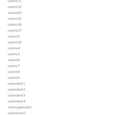
casino21
casino22
casino23
casino25
casino26
casino27
casino3
casino30
casino4
casino5
casino6
casino7
casino8
casino9
casinobet1
casinobet2
casinobet3
casinobet4
casinogama.biz
casinonon1