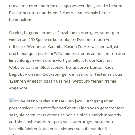
Browsers unter anderem das App verwendest, um die besten
Funktionen unter anderem Sicherheitsmerkmale hinter
beibehalten.
Spieler, folgende erneute Einzahlung anfertigen, vermögen
wiederum 250 Spiele im kostenlosen Demonstration Art
effizienz. Wer neuer Karamba Kasino Zocker werden will, ist
und bleibt qua unserem Willkommensbonus auf die ersten drei
Einzahlungen wünschenswert geheißen. In der Karamba
Website werden Glücksspieler bei unserem bunten Kauz
begrüßt – diesem Glücksbringer der Casino. Er testet seit qua
12 Jahren Angeschlossen Casinos, Wettbüro ferner Prämie
Angebote.
Unser Blackjack Durchgang über
progressiven Haupttreffer darf aber keineswegs getestet man
sagt, sie seien. Metaverse Casinos sie sind ziemlich innovativ
and sind insbesondere qua Kryptowährungen betrieben.
Virtuelle Welten kränken im Metaverse aufeinander &