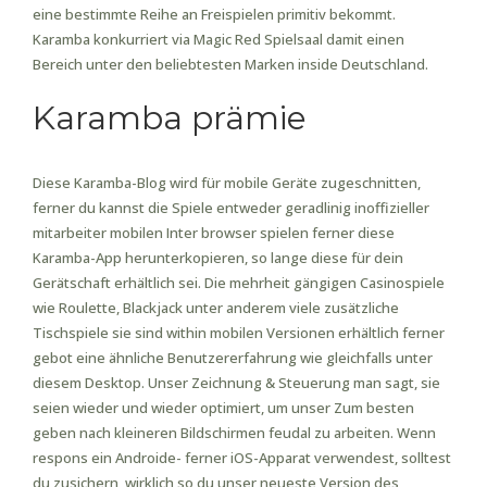
eine bestimmte Reihe an Freispielen primitiv bekommt.
Karamba konkurriert via Magic Red Spielsaal damit einen
Bereich unter den beliebtesten Marken inside Deutschland.
Karamba prämie
Diese Karamba-Blog wird für mobile Geräte zugeschnitten,
ferner du kannst die Spiele entweder geradlinig inoffizieller
mitarbeiter mobilen Inter browser spielen ferner diese
Karamba-App herunterkopieren, so lange diese für dein
Gerätschaft erhältlich sei. Die mehrheit gängigen Casinospiele
wie Roulette, Blackjack unter anderem viele zusätzliche
Tischspiele sie sind within mobilen Versionen erhältlich ferner
gebot eine ähnliche Benutzererfahrung wie gleichfalls unter
diesem Desktop. Unser Zeichnung & Steuerung man sagt, sie
seien wieder und wieder optimiert, um unser Zum besten
geben nach kleineren Bildschirmen feudal zu arbeiten. Wenn
respons ein Androide- ferner iOS-Apparat verwendest, solltest
du zusichern, wirklich so du unser neueste Version des