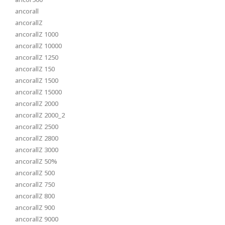
ancorall
ancorallZ
ancorallZ 1000
ancorallZ 10000
ancorallZ 1250
ancorallZ 150
ancorallZ 1500
ancorallZ 15000
ancorallZ 2000
ancorallZ 2000_2
ancorallZ 2500
ancorallZ 2800
ancorallZ 3000
ancorallZ 50%
ancorallZ 500
ancorallZ 750
ancorallZ 800
ancorallZ 900
ancorallZ 9000