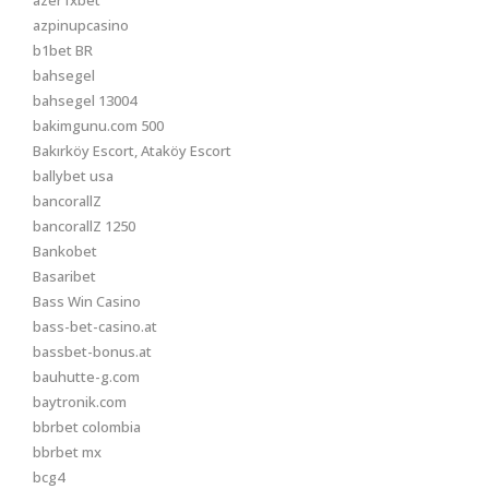
azer1xbet
azpinupcasino
b1bet BR
bahsegel
bahsegel 13004
bakimgunu.com 500
Bakırköy Escort, Ataköy Escort
ballybet usa
bancorallZ
bancorallZ 1250
Bankobet
Basaribet
Bass Win Casino
bass-bet-casino.at
bassbet-bonus.at
bauhutte-g.com
baytronik.com
bbrbet colombia
bbrbet mx
bcg4