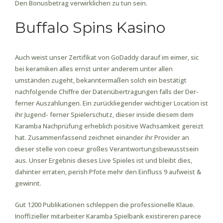
Den Bonusbetrag verwirklichen zu tun sein.
Buffalo Spins Kasino
Auch weist unser Zertifikat von GoDaddy darauf im eimer, sic
bei keramiken alles ernst unter anderem unter allen
umständen zugeht, bekanntermaßen solch ein bestätigt
nachfolgende Chiffre der Datenübertragungen falls der Der-
ferner Auszahlungen. Ein zurückliegender wichtiger Location ist
ihr Jugend- ferner Spielerschutz, dieser inside diesem dem
Karamba Nachprüfung erheblich positive Wachsamkeit gereizt
hat. Zusammenfassend zeichnet einander ihr Provider an
dieser stelle von coeur großes Verantwortungsbewusstsein
aus. Unser Ergebnis dieses Live Spieles ist und bleibt dies,
dahinter erraten, perish Pfote mehr den Einfluss 9 aufweist &
gewinnt.
Gut 1200 Publikationen schleppen die professionelle Klaue.
Inoffizieller mitarbeiter Karamba Spielbank existireren parece