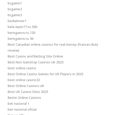
bcgame1
bcgame2
bcgame3
bedwinner1
bela-lepin77.ru 500
beregaevo.ru 120
beregaevo.ru 36
Best Canadian online casinos for real money (Frances Bula
review)
Best Casino and Betting Site Online
Best Non GamStop Casinos UK 2025
best online casino
Best Online Casino Games for UK Players in 2025
best online casino32
Best Online Casinos UK
Best UK Casino Sites 2025
Beste Online Casinos
bet nacional 1
bet nacional oficial