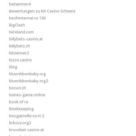
betwinner4
Bewertungen zu NV Casino Schweiz
bezhinternat.ru 120
BigClash
biireland.com
billybets-casino.at
billybets.ch
bitwinner2
bizzo casino
blog
blueribbonbaby.org
blueribbonbaby.org2
bocuci.ch
bones-game.online
book of ra
Bookkeeping
bougainville.co.in 2
brbcva.org2
brucebet-casino.at