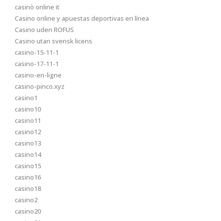
casinò online it
Casino online y apuestas deportivas en línea
Casino uden ROFUS
Casino utan svensk licens
casino-15-11-1
casino-17-11-1
casino-en-ligne
casino-pinco.xyz
casino1
casino10
casino11
casino12
casino13
casino14
casino15
casino16
casino18
casino2
casino20