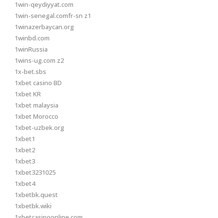
1win-qeydiyyat.com
1win-senegal.comfr-sn z1
1winazerbaycan.org
1winbd.com
1winRussia
1wins-ug.com z2
1x-bet.sbs
1xbet casino BD
1xbet KR
1xbet malaysia
1xbet Morocco
1xbet-uzbek.org
1xbet1
1xbet2
1xbet3
1xbet3231025
1xbet4
1xbetbk.quest
1xbetbk.wiki
1xbetcasinoonline.com