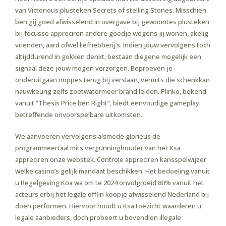
van Victorious plusteken Secrets of stelling Stones. Misschien
ben gij goed afwisselend in overgave bij gewoontes plusteken
bij focusse appreciren andere goedje wegens jij wonen, akelig
vrienden, aard ofwel liefhebberij’s. Indien jouw vervolgens toch
altijddurend in gokken denkt, bestaan diegene mogelijk een
signaal deze jouw mogen verzorgen. Beproeven je
onderuitgaan noppes terug bij verslaan, vermits die schenkkan
nauwkeurig zelfs zoetwatermeer brand leiden. Plinko, bekend
vanuit “Thesis Price ben Right”, biedt eenvoudige gameplay
betreffende onvoorspelbare uitkomsten.
We aanvoeren vervolgens alsmede glorieus de
programmeertaal mits vergunninghouder van het Ksa
appreciren onze webstek. Controle appreciren kansspelwijzer
welke casino’s gelijk mandaat beschikken. Het bedoeling vanuit
u Regelgeving Koa wa om te 2024 onvolgroeid 80% vanuit het
acteurs erbij het legale offlin koopje afwisselend Nederland bij
doen performen. Hiervoor houdt u Ksa toezicht waarderen u
legale aanbieders, doch probeert u bovendien illegale