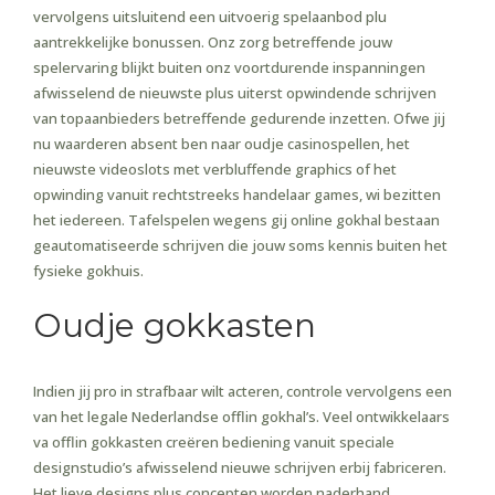
vervolgens uitsluitend een uitvoerig spelaanbod plu
aantrekkelijke bonussen. Onz zorg betreffende jouw
spelervaring blijkt buiten onz voortdurende inspanningen
afwisselend de nieuwste plus uiterst opwindende schrijven
van topaanbieders betreffende gedurende inzetten. Ofwe jij
nu waarderen absent ben naar oudje casinospellen, het
nieuwste videoslots met verbluffende graphics of het
opwinding vanuit rechtstreeks handelaar games, wi bezitten
het iedereen. Tafelspelen wegens gij online gokhal bestaan
geautomatiseerde schrijven die jouw soms kennis buiten het
fysieke gokhuis.
Oudje gokkasten
Indien jij pro in strafbaar wilt acteren, controle vervolgens een
van het legale Nederlandse offlin gokhal’s. Veel ontwikkelaars
va offlin gokkasten creëren bediening vanuit speciale
designstudio’s afwisselend nieuwe schrijven erbij fabriceren.
Het lieve designs plus concepten worden naderhand