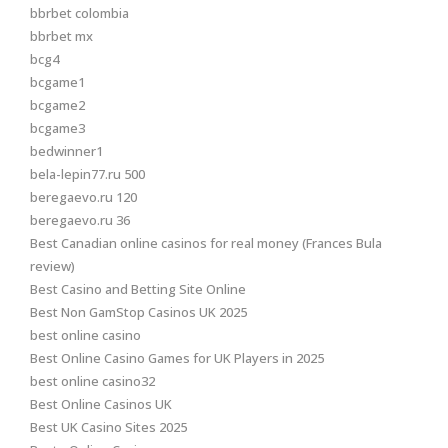
bbrbet colombia
bbrbet mx
bcg4
bcgame1
bcgame2
bcgame3
bedwinner1
bela-lepin77.ru 500
beregaevo.ru 120
beregaevo.ru 36
Best Canadian online casinos for real money (Frances Bula
review)
Best Casino and Betting Site Online
Best Non GamStop Casinos UK 2025
best online casino
Best Online Casino Games for UK Players in 2025
best online casino32
Best Online Casinos UK
Best UK Casino Sites 2025