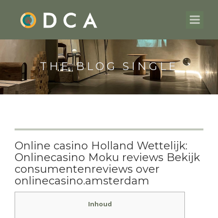
THE BLOG SINGLE
Online casino Holland Wettelijk:
Onlinecasino Moku reviews Bekijk
consumentenreviews over
onlinecasino.amsterdam
Inhoud