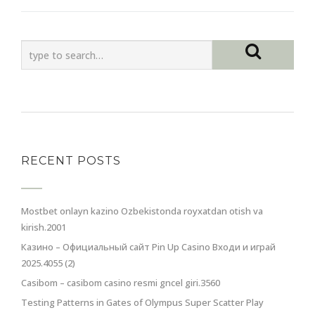
RECENT POSTS
Mostbet onlayn kazino Ozbekistonda royxatdan otish va
kirish.2001
Казино – Официальный сайт Pin Up Casino Входи и играй
2025.4055 (2)
Casibom – casibom casino resmi gncel giri.3560
Testing Patterns in Gates of Olympus Super Scatter Play