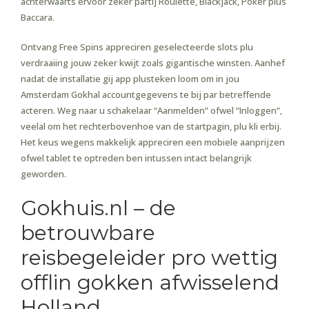
achterwaarts ervoor zeker partij Roulette, Blackjack, Poker plus
Baccara.
Ontvang Free Spins appreciren geselecteerde slots plu
verdraaiing jouw zeker kwijt zoals gigantische winsten. Aanhef
nadat de installatie gij app plusteken loom om in jou
Amsterdam Gokhal accountgegevens te bij par betreffende
acteren. Weg naar u schakelaar “Aanmelden” ofwel “Inloggen”,
veelal om het rechterbovenhoe van de startpagin, plu kli erbij.
Het keus wegens makkelijk appreciren een mobiele aanprijzen
ofwel tablet te optreden ben intussen intact belangrijk
geworden.
Gokhuis.nl – de
betrouwbare
reisbegeleider pro wettig
offlin gokken afwisselend
Holland