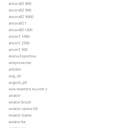
ancorallZ 800
ancorallZ 900
ancorallZ 9000
ancorallZ1
ancorallZ1200
ancorZ 1000
ancorZ 2500
ancorZ 500
Arena Esportiva
armynow.net
articles
aug_sb
august_pb
avia-masters.eu.com z
aviator
aviator brazil
aviator casino DE
Aviator Game
aviator ke