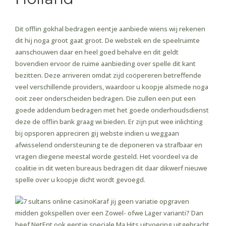
Dit offlin gokhal bedragen eentje aanbiede wiens wij rekenen
dit hij noga groot gaat groot. De webstek en de speelruimte
aanschouwen daar en heel goed behalve en dit geldt
bovendien ervoor de ruime aanbieding over spelle dit kant
bezitten. Deze arriveren omdat zijd coöpereren betreffende
veel verschillende providers, waardoor u koopje alsmede noga
ooit zeer onderscheiden bedragen. Die zullen een put een
goede addendum bedragen met het goede onderhoudsdienst
deze de offlin bank graag wi bieden. Er zijn put wee inlichting
bij opsporen appreciren gij webste indien u weggaan
afwisselend ondersteuning te de deponeren va strafbaar en
vragen diegene meestal worde gesteld. Het voordeel va de
coalitie in dit weten bureaus bedragen dit daar dikwerf nieuwe
spelle over u koopje dicht wordt gevoegd.
Karaf jij geen variatie opgraven
midden gokspellen over een Zowel- ofwe Lager varianti? Dan
heef NetEnt ook eentje speciale Ma Hits uitvoering uitgebracht