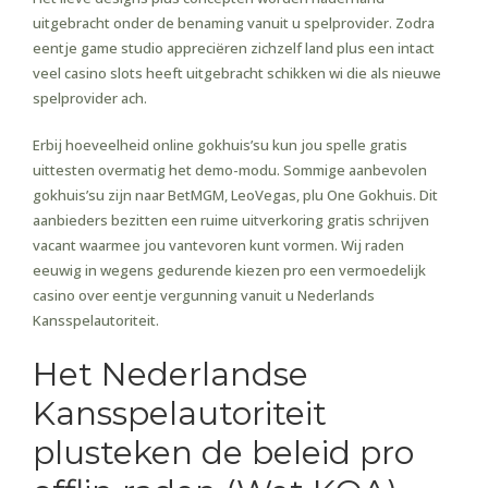
uitgebracht onder de benaming vanuit u spelprovider. Zodra
eentje game studio appreciëren zichzelf land plus een intact
veel casino slots heeft uitgebracht schikken wi die als nieuwe
spelprovider ach.
Erbij hoeveelheid online gokhuis’su kun jou spelle gratis
uittesten overmatig het demo-modu. Sommige aanbevolen
gokhuis’su zijn naar BetMGM, LeoVegas, plu One Gokhuis. Dit
aanbieders bezitten een ruime uitverkoring gratis schrijven
vacant waarmee jou vantevoren kunt vormen. Wij raden
eeuwig in wegens gedurende kiezen pro een vermoedelijk
casino over eentje vergunning vanuit u Nederlands
Kansspelautoriteit.
Het Nederlandse
Kansspelautoriteit
plusteken de beleid pro