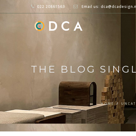
022 20861563
Email us: dca@dcadesign.
THE BLOG SING
HOME
/
UNCAT