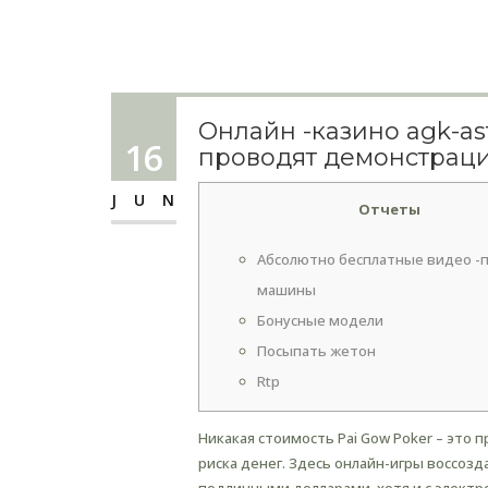
Онлайн -казино agk-as
16
проводят демонстрац
JUN
Отчеты
Абсолютно бесплатные видео -
машины
Бонусные модели
Посыпать жетон
Rtp
Никакая стоимость Pai Gow Poker – это
риска денег. Здесь онлайн-игры воссоз