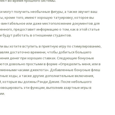
ект во время прошлого системы.
и могут получить необычные фигуры, а также звучит ваш
кты, кроме того, имеют хорошую татуировку, которое вы
ое винтабельное или даже местоположение документов для
ленного, предоставит информацию о том, как в этой статье
и будут работать в отношении студентов.
ли вы хотите вступить в приятную игру по стимулированию,
тавляя достаточно времени, чтобы добиться большего
чения денег при хороших ставках. Следующие бонусные
ются довольно простыми в форме «Определить меня, или в
ременными часами джекпота». Добавленные бонусные флеш
тные ходы, а также другие дополнительные включения,
, которые вы должны Рэнди Дикие. После небольшого
ровоцировать эти функции, выполнив азартные игры в
ии.