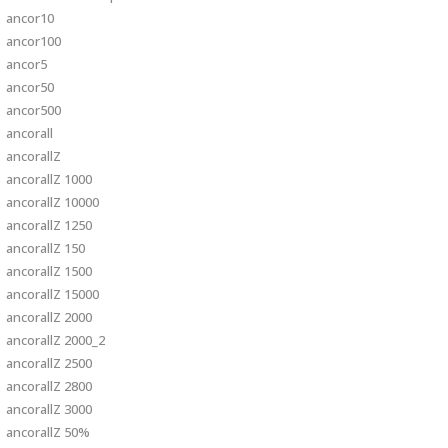
ancor10
ancor100
ancor5
ancor50
ancor500
ancorall
ancorallZ
ancorallZ 1000
ancorallZ 10000
ancorallZ 1250
ancorallZ 150
ancorallZ 1500
ancorallZ 15000
ancorallZ 2000
ancorallZ 2000_2
ancorallZ 2500
ancorallZ 2800
ancorallZ 3000
ancorallZ 50%