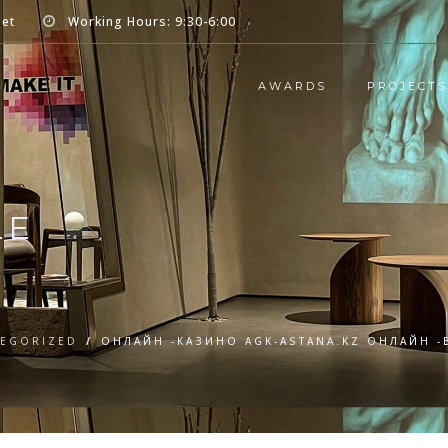
net
Working Hours: 9:30-6:00
AWARDS
PROJECTS
LE
EGORIZED
/
ОНЛАЙН -КАЗИНО AGK-ASTANA.KZ ОНЛАЙН