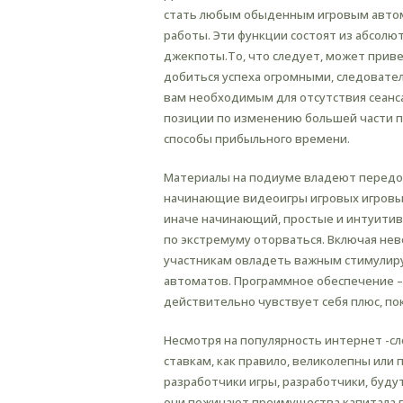
стать любым обыденным игровым авто
работы. Эти функции состоят из абсол
джекпоты.То, что следует, может прив
добиться успеха огромными, следовате
вам необходимым для отсутствия сеанс
позиции по изменению большей части п
способы прибыльного времени.
Материалы на подиуме владеют передо
начинающие видеоигры игровых игровых 
иначе начинающий, простые и интуитив
по экстремуму оторваться. Включая не
участникам овладеть важным стимулиру
автоматов. Программное обеспечение – 
действительно чувствует себя плюс, п
Несмотря на популярность интернет -сл
ставкам, как правило, великолепны или
разработчики игры, разработчики, буду
они пожинают преимущества капитала па