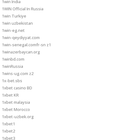
1win India
1WIN Official In Russia
1win Turkiye
1win uzbekistan
1win-eg.net
1win-qeydiyyat.com
1win-senegal.comfr-sn z1
1winazerbaycan.org
1winbd.com
1winRussia
1wins-ug.com z2
1x-bet.sbs
1xbet casino BD
1xbet KR
1xbet malaysia
1xbet Morocco
1xbet-uzbek.org
1xbet1
1xbet2
1xbet3