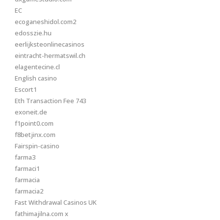
EC
ecoganeshidol.com2
edosszie.hu
eerlijksteonlinecasinos
eintracht-hermatswil.ch
elagentecine.cl
English casino
Escort1
Eth Transaction Fee 743
exoneit.de
f1point0.com
f8betjinx.com
Fairspin-casino
farma3
farmaci1
farmacia
farmacia2
Fast Withdrawal Casinos UK
fathimajilna.com x