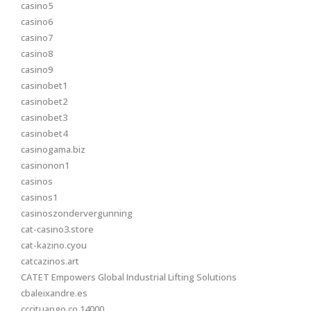
casino5
casino6
casino7
casino8
casino9
casinobet1
casinobet2
casinobet3
casinobet4
casinogama.biz
casinonon1
casinos
casinos1
casinoszondervergunning
cat-casino3.store
cat-kazino.cyou
catcazinos.art
CATET Empowers Global Industrial Lifting Solutions
cbaleixandre.es
cccituango.co 14000