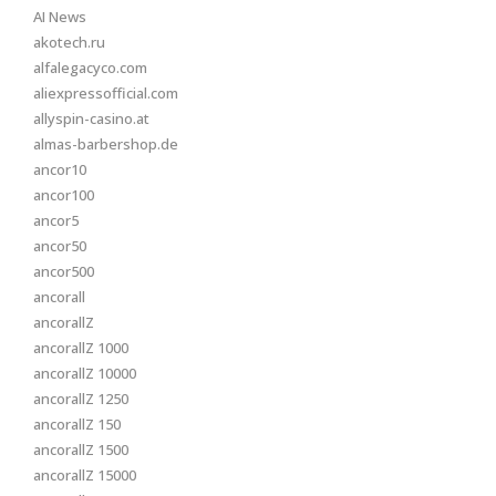
AI News
akotech.ru
alfalegacyco.com
aliexpressofficial.com
allyspin-casino.at
almas-barbershop.de
ancor10
ancor100
ancor5
ancor50
ancor500
ancorall
ancorallZ
ancorallZ 1000
ancorallZ 10000
ancorallZ 1250
ancorallZ 150
ancorallZ 1500
ancorallZ 15000