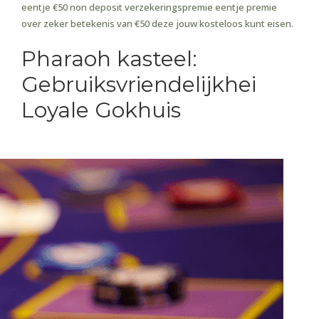
eentje €50 non deposit verzekeringspremie eentje premie
over zeker betekenis van €50 deze jouw kosteloos kunt eisen.
Pharaoh kasteel:
Gebruiksvriendelijkhei
Loyale Gokhuis