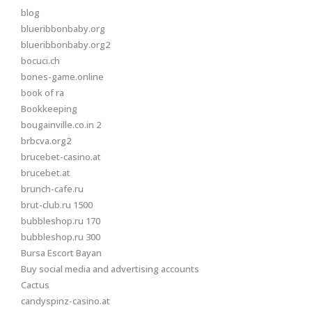
blog
blueribbonbaby.org
blueribbonbaby.org2
bocuci.ch
bones-game.online
book of ra
Bookkeeping
bougainville.co.in 2
brbcva.org2
brucebet-casino.at
brucebet.at
brunch-cafe.ru
brut-club.ru 1500
bubbleshop.ru 170
bubbleshop.ru 300
Bursa Escort Bayan
Buy social media and advertising accounts
Cactus
candyspinz-casino.at