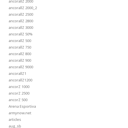
ancorallZ 2000
ancorallZ 2000_2
ancorallZ 2500
ancorallZ 2800
ancorallZ 3000
ancorallZ 50%
ancorallZ 500
ancorallZ 750
ancorallZ 800
ancorallZ 900
ancorallZ 9000
ancorallZ1
ancorallZ1200
ancorZ 1000
ancorZ 2500
ancorZ 500
Arena Esportiva
armynow.net
articles
aug_sb