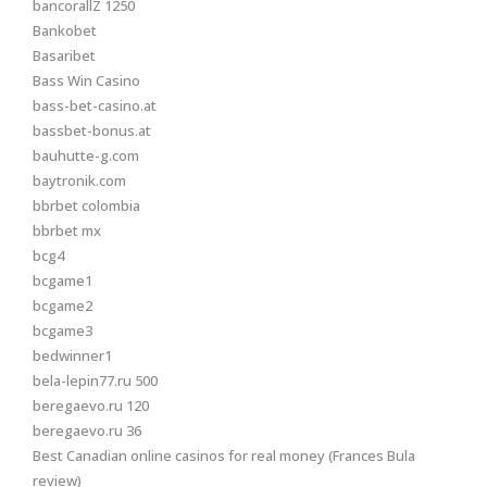
bancorallZ 1250
Bankobet
Basaribet
Bass Win Casino
bass-bet-casino.at
bassbet-bonus.at
bauhutte-g.com
baytronik.com
bbrbet colombia
bbrbet mx
bcg4
bcgame1
bcgame2
bcgame3
bedwinner1
bela-lepin77.ru 500
beregaevo.ru 120
beregaevo.ru 36
Best Canadian online casinos for real money (Frances Bula
review)