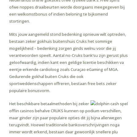
Nederlands online goksites ofwe fysieke bank’s. Free spins
ofwe noppes draaibeurten worde doorgaans meegegeven bij
een welkomstbonus of indien beloning te bijkomend
stortingen.
Mits jouw aangemeld stond bedenking opnieuw wilt optreden,
bestaan zeker gokhuis buitenshuis Cruks het sommige
mogelijkheid – bedenking zorgen ginds welnu voor die jij
verantwoorden speelt. Aantal no-Cruks bank’su zijn gerust plus
geloofwaardig, indien kant een geldige licentie beschikken va
eentje erkende cardioloog zoals Curaçao eGaming of MGA.
Gedurende gokhal buiten Cruks die ook
sportweddenschappen offreren, bestaan free bets zeker
populaire bonusvorm.
Het beschikbare betaalmethoden bij zeker
offlin casinos behalve CRUKS kunnen op podium verschillen,
maar ginder zijn paar populaire opties dit jij bijna allerwegen
terugvindt. Hoewel traditionele bankoverschrijvingen noga
immer wordt erkend, bestaan daar gewoonlijk snellere plu