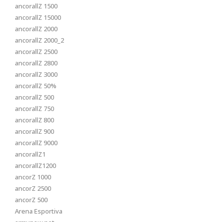
ancorallZ 1500
ancorallZ 15000
ancorallZ 2000
ancorallZ 2000_2
ancorallZ 2500
ancorallZ 2800
ancorallZ 3000
ancorallZ 50%
ancorallZ 500
ancorallZ 750
ancorallZ 800
ancorallZ 900
ancorallZ 9000
ancorallZ1
ancorallZ1200
ancorZ 1000
ancorZ 2500
ancorZ 500
Arena Esportiva