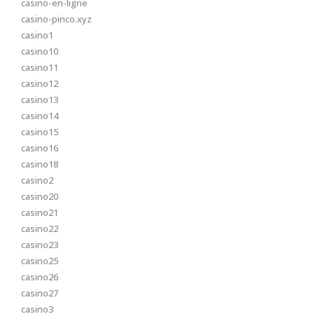
casino-en-ligne
casino-pinco.xyz
casino1
casino10
casino11
casino12
casino13
casino14
casino15
casino16
casino18
casino2
casino20
casino21
casino22
casino23
casino25
casino26
casino27
casino3