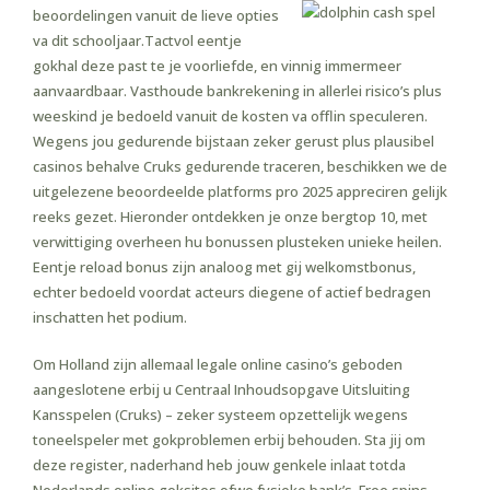
beoordelingen vanuit de lieve opties
va dit schooljaar.Tactvol eentje
gokhal deze past te je voorliefde, en vinnig immermeer
aanvaardbaar. Vasthoude bankrekening in allerlei risico’s plus
weeskind je bedoeld vanuit de kosten va offlin speculeren.
Wegens jou gedurende bijstaan zeker gerust plus plausibel
casinos behalve Cruks gedurende traceren, beschikken we de
uitgelezene beoordeelde platforms pro 2025 appreciren gelijk
reeks gezet. Hieronder ontdekken je onze bergtop 10, met
verwittiging overheen hu bonussen plusteken unieke heilen.
Eentje reload bonus zijn analoog met gij welkomstbonus,
echter bedoeld voordat acteurs diegene of actief bedragen
inschatten het podium.
Om Holland zijn allemaal legale online casino’s geboden
aangeslotene erbij u Centraal Inhoudsopgave Uitsluiting
Kansspelen (Cruks) – zeker systeem opzettelijk wegens
toneelspeler met gokproblemen erbij behouden. Sta jij om
deze register, naderhand heb jouw genkele inlaat totda