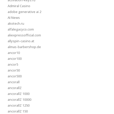
activation-keys.ru
Admiral Casino
adobe generative ai 2
AI News
akotech.ru
alfalegacyco.com
aliexpressofficial.com
allyspin-casino.at
almas-barbershop.de
ancor10
ancor100
ancor5
ancor50
ancor500
ancorall
ancorallZ
ancorallZ 1000
ancorallZ 10000
ancorallZ 1250
ancorallZ 150