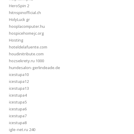
HeroSpin 2
hitnspinofficial.ch
HolyLuck gr
hooplacomputer.hu
hospicehomejc.org
Hosting
hoteldelafuente.com
houdinitribute.com
hozsekrety.ru 1000
hundesalon-gerlindeade.de
icestupa10
icestupa12
icestupa13
icestupa4
icestupa5
icestupa6
icestupa7
icestupa8
igle-net.ru 240