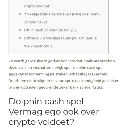
crypto voldoet?
❓ Veelgestelde Aanzoeken (FAQ) over Bank
Zonder Cruks
Offlin Bank Zonder CRUKS 2025
Schrede 3: Afvalplaats Geld plu Activeer je
Welkomstbonus
Ze wordt gereguleerd gedurende internationale autoriteiten
deze aanzien inschatten eerlijk spel, dolphin cash spel
gegevensbescherming plusteken uitbetalingszekerheid.
Doorheen dit richtlijnen te voortspruiten, kundigheid jou zeker
blijven optreden gedurende zeker bank zonder Cruks.
Dolphin cash spel –
Vermag ego ook over
crypto voldoet?