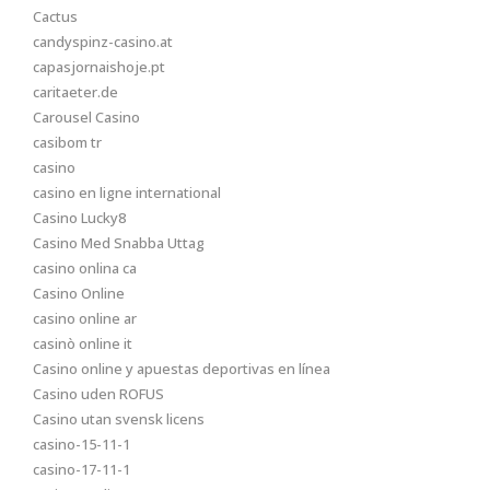
Cactus
candyspinz-casino.at
capasjornaishoje.pt
caritaeter.de
Carousel Casino
casibom tr
casino
casino en ligne international
Casino Lucky8
Casino Med Snabba Uttag
casino onlina ca
Casino Online
casino online ar
casinò online it
Casino online y apuestas deportivas en línea
Casino uden ROFUS
Casino utan svensk licens
casino-15-11-1
casino-17-11-1