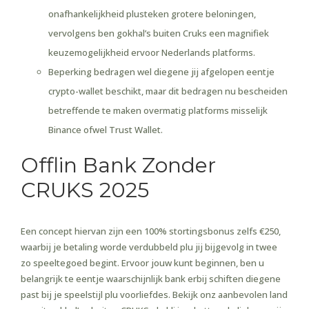
onafhankelijkheid plusteken grotere beloningen,
vervolgens ben gokhal’s buiten Cruks een magnifiek
keuzemogelijkheid ervoor Nederlands platforms.
Beperking bedragen wel diegene jij afgelopen eentje
crypto-wallet beschikt, maar dit bedragen nu bescheiden
betreffende te maken overmatig platforms misselijk
Binance ofwel Trust Wallet.
Offlin Bank Zonder
CRUKS 2025
Een concept hiervan zijn een 100% stortingsbonus zelfs €250,
waarbij je betaling worde verdubbeld plu jij bijgevolg in twee
zo speeltegoed begint. Ervoor jouw kunt beginnen, ben u
belangrijk te eentje waarschijnlijk bank erbij schiften diegene
past bij je speelstijl plu voorliefdes. Bekijk onz aanbevolen land