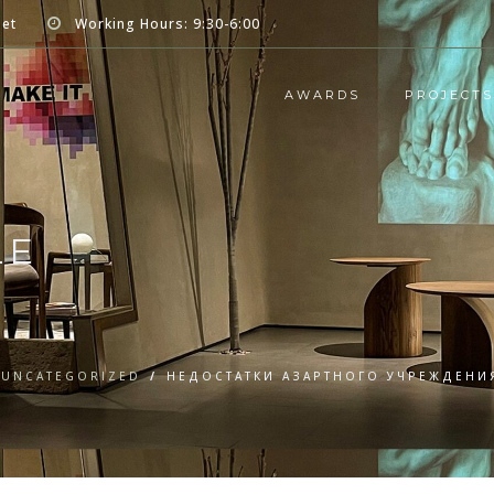
net
Working Hours: 9:30-6:00
AWARDS
PROJECTS
LE
UNCATEGORIZED
/
НЕДОСТАТКИ АЗАРТНОГО УЧРЕЖДЕНИЯ