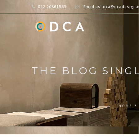
022 20861563
Email us: dca@dcadesign.
THE BLOG SING
HOME
/