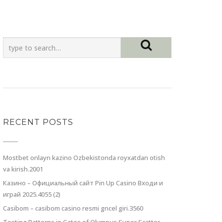
RECENT POSTS
Mostbet onlayn kazino Ozbekistonda royxatdan otish
va kirish.2001
Казино – Официальный сайт Pin Up Casino Входи и
играй 2025.4055 (2)
Casibom – casibom casino resmi gncel giri.3560