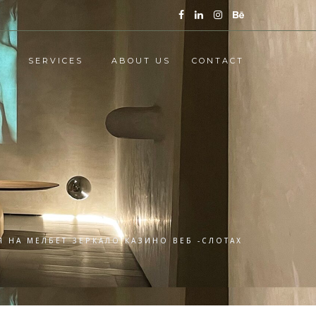
SERVICES
ABOUT US
CONTACT
 НА МЕЛБЕТ ЗЕРКАЛО КАЗИНО ВЕБ -СЛОТАХ