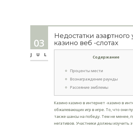
Недостатки азартного
03
казино веб -слотах
JUL
Содержание
Проценты мести
Вознаграждение раунды
Рассеяние эмблемы
Казино казино в интернет -казино в ин
обжалевающих игр в игре. То, что они пу
также шансы на победу. Тем не менее, 
негативов.
Участники должны изучить 