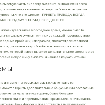
ъемлемую часть видеоигр видеоигр, выводя их из всего
до количества, связанного со спортом. У них есть лучшие
е уверены, что это сделают. ПРИВЕТЫ ПРИВОДА, ВСЕГДА
ИЯ ПО ПОДАМУ СЕПЕРИИ, ПЛЮС ДЖЕКТОВ.
, используется ниже в последнее время, можно было бы
 значительные суммы наличных за каждый переписывание.
обедные пробежки, как правило, являются регистрацией
ые предлагаемые вверх. Чтобы максимизировать свою
слотом, который имеет высокое дополнительное сферическое
посетив любую шину выплаты и начнете изучать отзывы.
емы
 на интернет -игровых автоматах часто является
е может открыть дополнительные бонусные или бесплатные
о является мультипликаторами, более большим
енного спина и переписывания. Прямо здесь значки важны,
чшить ваш банк -бросок и предоставить вам улучшенную