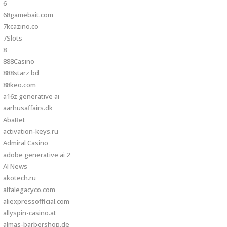
6
68gamebait.com
7kcazino.co
7Slots
8
888Casino
888starz bd
88keo.com
a16z generative ai
aarhusaffairs.dk
AbaBet
activation-keys.ru
Admiral Casino
adobe generative ai 2
AI News
akotech.ru
alfalegacyco.com
aliexpressofficial.com
allyspin-casino.at
almas-barbershop.de