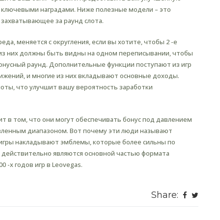
 ключевыми наградами. Ниже полезные модели – это
 захватывающее за раунд слота.
да, меняется с округления, если вы хотите, чтобы 2 -е
 из них должны быть видны на одном переписывании, чтобы
онусный раунд. Дополнительные функции поступают из игр
движений, и многие из них вкладывают основные доходы.
оты, что улучшит вашу вероятность заработки
т в том, что они могут обеспечивать бонус под давлением
овленным диапазоном. Вот почему эти люди называют
 игры накладывают эмблемы, которые более сильны по
 действительно являются основной частью формата
0 -х годов игр в Leovegas.
Share: