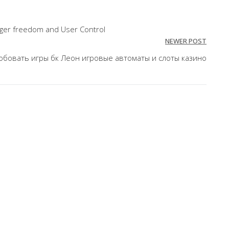
ger freedom and User Control
NEWER POST
обовать игры бк Леон игровые автоматы и слоты казино