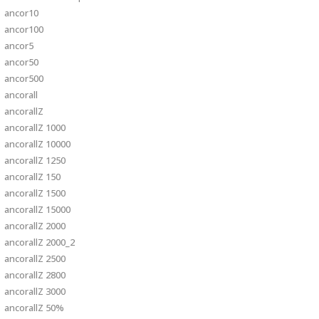
ancor10
ancor100
ancor5
ancor50
ancor500
ancorall
ancorallZ
ancorallZ 1000
ancorallZ 10000
ancorallZ 1250
ancorallZ 150
ancorallZ 1500
ancorallZ 15000
ancorallZ 2000
ancorallZ 2000_2
ancorallZ 2500
ancorallZ 2800
ancorallZ 3000
ancorallZ 50%