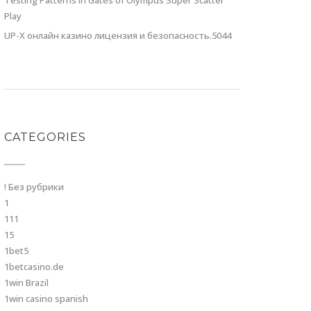
Testing Patterns in Gates of Olympus Super Scatter
Play
UP-X онлайн казино лицензия и безопасность.5044
CATEGORIES
! Без рубрики
1
111
15
1bet5
1betcasino.de
1win Brazil
1win casino spanish