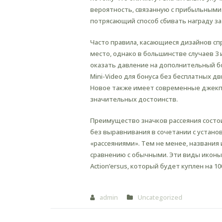
вероятность, связанную с прибыльными
потрясающий способ сбивать награду за
Часто правила, касающиеся дизайнов спре
место, однако в большинстве случаев 3
оказать давление на дополнительный б
Mini-Video для бонуса без бесплатных 
Новое также имеет современные джекп
значительных достоинств.
Преимущество значков рассеяния состои
без выравнивания в сочетании с устан
«рассеяниями». Тем не менее, названия
сравнению с обычными. Эти виды иконы
Action’ersus, который будет куплен на 100
admin
Uncategorized