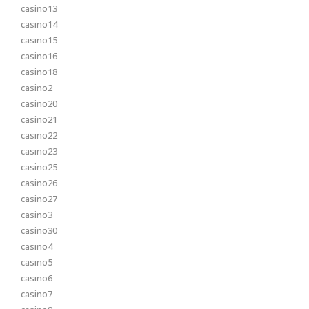
casino13
casino14
casino15
casino16
casino18
casino2
casino20
casino21
casino22
casino23
casino25
casino26
casino27
casino3
casino30
casino4
casino5
casino6
casino7