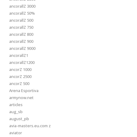
ancorallZ 3000
ancorallZ 50%
ancorallZ 500
ancorallZ 750
ancorallZ 800
ancorallZ 900
ancorallZ 9000
ancorallZ1
ancorallZ1200
ancorZ 1000
ancorZ 2500
ancorZ 500
Arena Esportiva
armynow.net
articles
aug_sb
august_pb
avia-masters.eu.com z
aviator