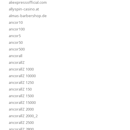
aliexpressofficial.com
allyspin-casino.at
almas-barbershop.de
ancor10
ancor100
ancor5
ancor50
ancor500
ancorall
ancorallZ
ancorallZ 1000
ancorallZ 10000
ancorallZ 1250
ancorallZ 150
ancorallZ 1500
ancorallZ 15000
ancorallZ 2000
ancorallZ 2000_2
ancorallZ 2500
ancorallZ 2800