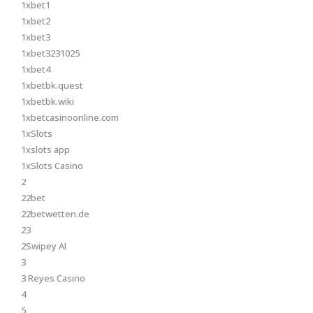
1xbet1
1xbet2
1xbet3
1xbet3231025
1xbet4
1xbetbk.quest
1xbetbk.wiki
1xbetcasinoonline.com
1xSlots
1xslots app
1xSlots Casino
2
22bet
22betwetten.de
23
2Swipey AI
3
3 Reyes Casino
4
5