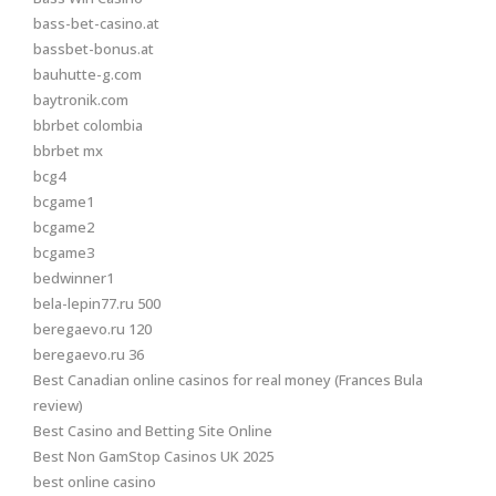
bass-bet-casino.at
bassbet-bonus.at
bauhutte-g.com
baytronik.com
bbrbet colombia
bbrbet mx
bcg4
bcgame1
bcgame2
bcgame3
bedwinner1
bela-lepin77.ru 500
beregaevo.ru 120
beregaevo.ru 36
Best Canadian online casinos for real money (Frances Bula
review)
Best Casino and Betting Site Online
Best Non GamStop Casinos UK 2025
best online casino