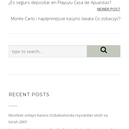
navigation
¿Es seguro depositar en Playuzu Casa de Apuestas?
NEWER POST
Monte Carlo i najsłynniejsze kasyno świata Co zobaczyć?
RECENT POSTS
Mostbet onlayn kazino Ozbekistonda royxatdan otish va
kirish.2001