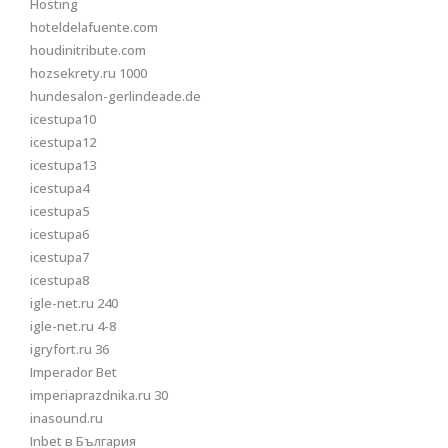
Hosting
hoteldelafuente.com
houdinitribute.com
hozsekrety.ru 1000
hundesalon-gerlindeade.de
icestupa10
icestupa12
icestupa13
icestupa4
icestupa5
icestupa6
icestupa7
icestupa8
igle-net.ru 240
igle-net.ru 4-8
igryfort.ru 36
Imperador Bet
imperiaprazdnika.ru 30
inasound.ru
Inbet в България