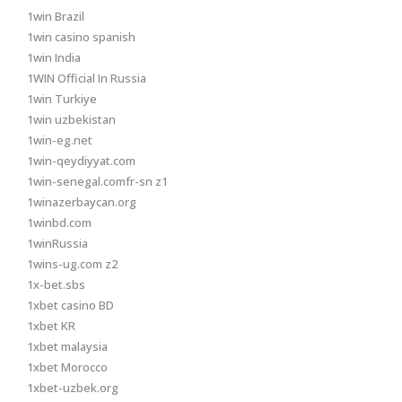
1win Brazil
1win casino spanish
1win India
1WIN Official In Russia
1win Turkiye
1win uzbekistan
1win-eg.net
1win-qeydiyyat.com
1win-senegal.comfr-sn z1
1winazerbaycan.org
1winbd.com
1winRussia
1wins-ug.com z2
1x-bet.sbs
1xbet casino BD
1xbet KR
1xbet malaysia
1xbet Morocco
1xbet-uzbek.org