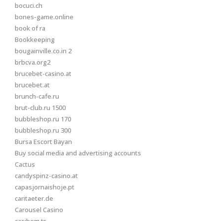
bocuci.ch
bones-game.online
book of ra
Bookkeeping
bougainville.co.in 2
brbcva.org2
brucebet-casino.at
brucebet.at
brunch-cafe.ru
brut-club.ru 1500
bubbleshop.ru 170
bubbleshop.ru 300
Bursa Escort Bayan
Buy social media and advertising accounts
Cactus
candyspinz-casino.at
capasjornaishoje.pt
caritaeter.de
Carousel Casino