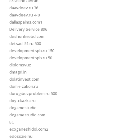
czcasinozahran
daavdeev.ru 36
daavdeev.ru 4-8
dallaspalms.com1
Delivery Service 896
deshonlinebd.com
detsad-51.ru 500
developmentspb.ru 150
developmentspb.ru 50
diplomsvuz
dmagri.in
dolatinvest.com
dom-i-zakon.ru
dorogibezproblem.ru 500
doy-ckazka.ru
dxgamestudio
dxgamestudio.com
EC
ecoganeshidol.com2
edosszie.hu