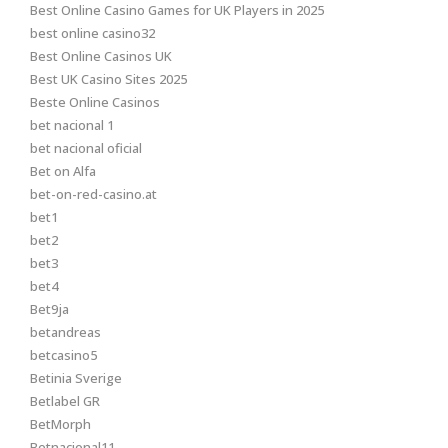
Best Online Casino Games for UK Players in 2025
best online casino32
Best Online Casinos UK
Best UK Casino Sites 2025
Beste Online Casinos
bet nacional 1
bet nacional oficial
Bet on Alfa
bet-on-red-casino.at
bet1
bet2
bet3
bet4
Bet9ja
betandreas
betcasino5
Betinia Sverige
Betlabel GR
BetMorph
Betnacional11