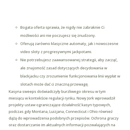
Jakie Opcje Płatności Są Dostępne
w Kasynach Online?
Bogata oferta sprawia, że nigdy nie zabraknie Ci
możliwości ani nie poczujesz się znudzony.
Oferują zarówno klasyczne automaty, jak i nowoczesne
video sloty z progresywnymi jackpotami.
Nie potrzebujesz zaawansowanej strategii, aby zacząć,
ale znajomość zasad dotyczących decydowania w
blackjacku czy zrozumienie funkcjonowania linii wypłat w
slotach może dać ci znaczną przewagę.
Kasyna sweeps doświadczyły burzliwego okresu w tym
miesiącu w kontekście regulacji rynku. Nowy Jork wprowadził
projekty ustaw ograniczające działalność kasyn typowych,
podczas gdy Montana, Luizjana, Connecticut i Ohio również
dążą do wprowadzenia podobnych przepisów. Ochrona graczy
oraz dostarczanie im aktualnych informacji pozwalających na