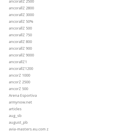
ancorallZ 2500
ancorallZ 2800
ancorallZ 3000
ancorallZ 50%
ancorallZ 500
ancorallZ 750
ancorallZ 800
ancorallZ 900
ancorallZ 9000
ancorallZ1
ancorallZ1200
ancorZ 1000
ancorZ 2500
ancorZ 500
Arena Esportiva
armynow.net
articles
aug_sb
august_pb
avia-masters.eu.com z