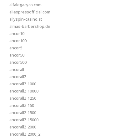
alfalegacyco.com
aliexpressofficial.com
allyspin-casino.at
almas-barbershop.de
ancor10
ancor100
ancor5
ancor50
ancor500
ancorall
ancorallZ
ancorallZ 1000
ancorallZ 10000
ancorallZ 1250
ancorallZ 150
ancorallZ 1500
ancorallZ 15000
ancorallZ 2000
ancorallZ 2000_2