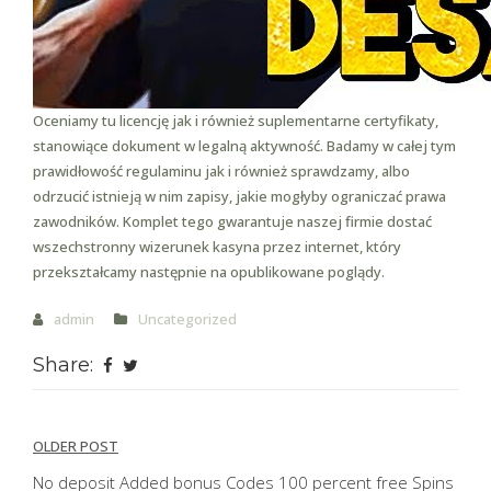
Oceniamy tu licencję jak i również suplementarne certyfikaty,
stanowiące dokument w legalną aktywność. Badamy w całej tym
prawidłowość regulaminu jak i również sprawdzamy, albo
odrzucić istnieją w nim zapisy, jakie mogłyby ograniczać prawa
zawodników. Komplet tego gwarantuje naszej firmie dostać
wszechstronny wizerunek kasyna przez internet, który
przekształcamy następnie na opublikowane poglądy.
admin
Uncategorized
Share:
Post
OLDER POST
No deposit Added bonus Codes 100 percent free Spins