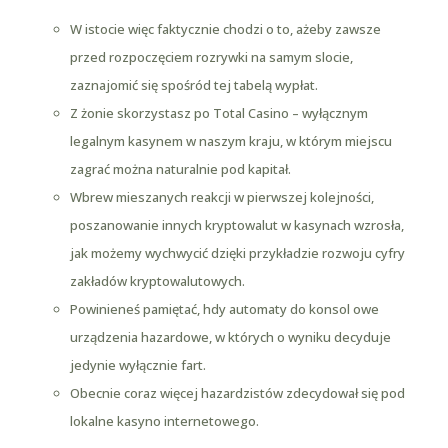
W istocie więc faktycznie chodzi o to, ażeby zawsze
przed rozpoczęciem rozrywki na samym slocie,
zaznajomić się spośród tej tabelą wypłat.
Z żonie skorzystasz po Total Casino – wyłącznym
legalnym kasynem w naszym kraju, w którym miejscu
zagrać można naturalnie pod kapitał.
Wbrew mieszanych reakcji w pierwszej kolejności,
poszanowanie innych kryptowalut w kasynach wzrosła,
jak możemy wychwycić dzięki przykładzie rozwoju cyfry
zakładów kryptowalutowych.
Powinieneś pamiętać, hdy automaty do konsol owe
urządzenia hazardowe, w których o wyniku decyduje
jedynie wyłącznie fart.
Obecnie coraz więcej hazardzistów zdecydował się pod
lokalne kasyno internetowego.