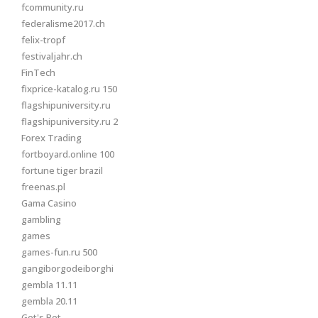
fcommunity.ru
federalisme2017.ch
felix-tropf
festivaljahr.ch
FinTech
fixprice-katalog.ru 150
flagshipuniversity.ru
flagshipuniversity.ru 2
Forex Trading
fortboyard.online 100
fortune tiger brazil
freenas.pl
Gama Casino
gambling
games
games-fun.ru 500
gangiborgodeiborghi
gembla 11.11
gembla 20.11
Get's Bet