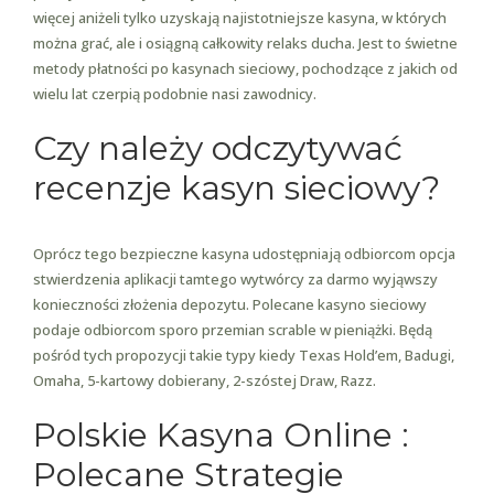
więcej aniżeli tylko uzyskają najistotniejsze kasyna, w których
można grać, ale i osiągną całkowity relaks ducha. Jest to świetne
metody płatności po kasynach sieciowy, pochodzące z jakich od
wielu lat czerpią podobnie nasi zawodnicy.
Czy należy odczytywać
recenzje kasyn sieciowy?
Oprócz tego bezpieczne kasyna udostępniają odbiorcom opcja
stwierdzenia aplikacji tamtego wytwórcy za darmo wyjąwszy
konieczności złożenia depozytu. Polecane kasyno sieciowy
podaje odbiorcom sporo przemian scrable w pieniążki. Będą
pośród tych propozycji takie typy kiedy Texas Hold’em, Badugi,
Omaha, 5-kartowy dobierany, 2-szóstej Draw, Razz.
Polskie Kasyna Online :
Polecane Strategie