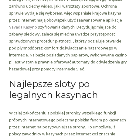
zarówno uciechy wideo, jak i warsztaty sportowe. Ochrona
sprawie wydaje się wyborem, więc wspaniałe krajowe kasyna
przez internet mają obowiązek użyć zaawansowane aplikacje
Vavada Kasyno
szyfrowania danych. Decydując miejsce do
zabawy sieciowy, zaleca się mieć na uwadze przystępność
sprawdzonych procedur płatności, , którzy odziałuje otwarcie
pod płynność oraz komfort doświadczenie hazardowego w
internecie. Na bazie posiadanych papierów, wykonywane casino
pl jest w stanie prawnie oferować automaty do odwiedzenia gry
hazardowej przy pomocy internecie Sieć.
Najlepsze sloty po
legalnych kasynach
W całej zakończeniu z polskiej stronicy wszelkiego funkcji
próbnych internetowego polecamy polskim fanom po kasynach
przez internet najpozytywniejsze strony. To umożliwia, iż
polscy zawodnicy w kasynach przez internet coś znacznie