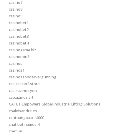
casino7
casino8
casino9
casinobet1
casinobet2
casinobet3
casinobet4
casinogama.biz
casinonon1
casinos
casinos1
casinoszondervergunning
cat-casino3.store
cat-kazino.cyou
catcazinos.art
CATET Empowers Global Industrial Lifting Solutions
cbaleixandre.es
cccituango.co 14000
chat bot names 4
chefi.gr