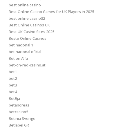
best online casino
Best Online Casino Games for UK Players in 2025
best online casino32
Best Online Casinos UK
Best UK Casino Sites 2025
Beste Online Casinos
bet nacional 1
bet nacional oficial
Bet on Alfa
bet-on-red-casino.at
bet1
bet2
bet3
bet4
Bet9ja
betandreas
betcasino5
Betinia Sverige
Betlabel GR