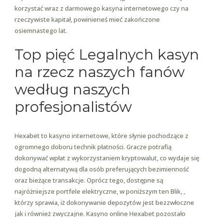
korzystać wraz z darmowego kasyna internetowego czy na
rzeczywiste kapitał, powinieneś mieć zakończone
osiemnastego lat.
Top pięć Legalnych kasyn
na rzecz naszych fanów
według naszych
profesjonalistów
Hexabet to kasyno internetowe, które słynie pochodzące z
ogromnego doboru technik płatności. Gracze potrafią
dokonywać wpłat z wykorzystaniem kryptowalut, co wydaje się
dogodną alternatywą dla osób preferujących bezimienność
oraz bieżące transakcje. Oprócz tego, dostępne są
najróżniejsze portfele elektryczne, w poniższym ten Blik, ,
którzy sprawia, iż dokonywanie depozytów jest bezzwłoczne
jak i również zwyczajne. Kasyno online Hexabet pozostało