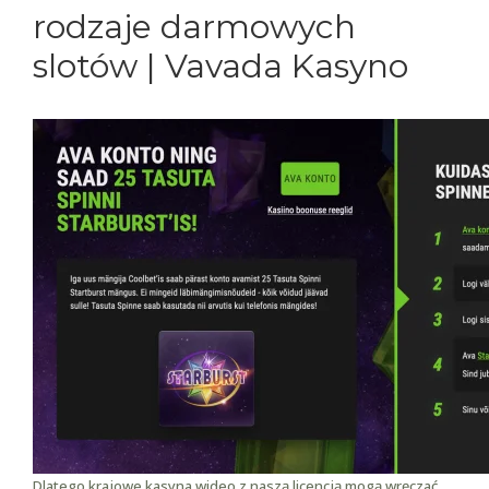
rodzaje darmowych
slotów | Vavada Kasyno
Dlatego krajowe kasyna wideo z naszą licencją mogą wręczać