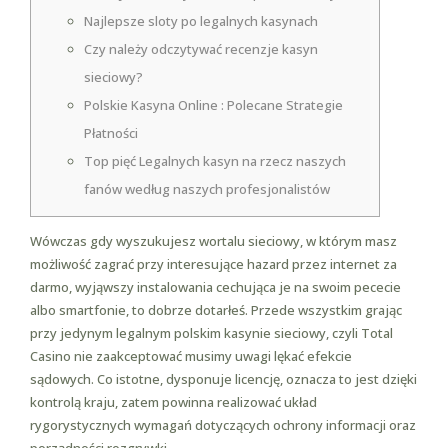
Najlepsze sloty po legalnych kasynach
Czy należy odczytywać recenzje kasyn
sieciowy?
Polskie Kasyna Online : Polecane Strategie
Płatności
Top pięć Legalnych kasyn na rzecz naszych
fanów według naszych profesjonalistów
Wówczas gdy wyszukujesz wortalu sieciowy, w którym masz
możliwość zagrać przy interesujące hazard przez internet za
darmo, wyjąwszy instalowania cechująca je na swoim pececie
albo smartfonie, to dobrze dotarłeś. Przede wszystkim grając
przy jedynym legalnym polskim kasynie sieciowy, czyli Total
Casino nie zaakceptować musimy uwagi lękać efekcie
sądowych.
Co istotne, dysponuje licencję, oznacza to jest dzięki
kontrolą kraju, zatem powinna realizować układ
rygorystycznych wymagań dotyczących ochrony informacji oraz