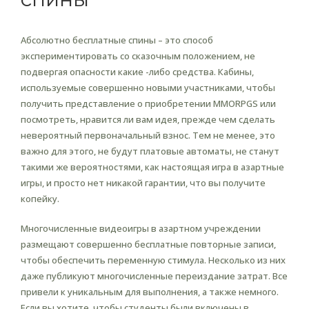
Абсолютно бесплатные спины – это способ
экспериментировать со сказочным положением, не
подвергая опасности какие -либо средства. Кабины,
используемые совершенно новыми участниками, чтобы
получить представление о приобретении MMORPGS или
посмотреть, нравится ли вам идея, прежде чем сделать
невероятный первоначальный взнос. Тем не менее, это
важно для этого, не будут платовые автоматы, не станут
такими же вероятностями, как настоящая игра в азартные
игры, и просто нет никакой гарантии, что вы получите
копейку.
Многочисленные видеоигры в азартном учреждении
размещают совершенно бесплатные повторные записи,
чтобы обеспечить переменную стимула. Несколько из них
даже публикуют многочисленные переиздание затрат. Все
привели к уникальным для выполнения, а также немного.
Если вы хотите, чтобы студенты были включены в