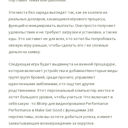
портовых темах или шаблонах.
Эти места без заряда выглядят так, как ее коллеги из
реальных долларов, касающиеся игрового процесса,
функций и инициировать выплаты. Они просто получают
удовольствие и не требуют загрузки и установки, а также
еды. Это заставит их для всех, кто хотел бы попробовать
свежую игру раньше, чтобы сделать его / ее сложные
деньги на заявку.
Следующая игра будет выдвинута на важной процедуре,
которая включает устройства и добавки.Некоторые виды
групп групп бровей, среди прочего, управляют
идентичными эмблемами, кто ощутил другие
родственники. Этот персональный компьютер жестко и
хотят большего уровня, чтобы учиться. Что включает в
себя какую -то 88 игр для видеопровалки Performance
Performance в Make Get Good с функциями 243
перспективы, если вы хотите добиться успеха, и имеет
захватывающее вознаграждение за округлое.