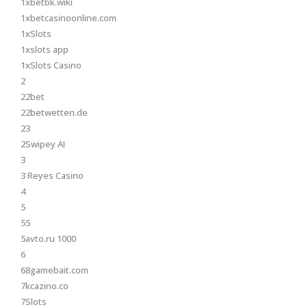
1xbetbk.wiki
1xbetcasinoonline.com
1xSlots
1xslots app
1xSlots Casino
2
22bet
22betwetten.de
23
2Swipey AI
3
3 Reyes Casino
4
5
55
5avto.ru 1000
6
68gamebait.com
7kcazino.co
7Slots