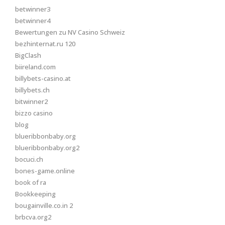
betwinner3
betwinner4
Bewertungen zu NV Casino Schweiz
bezhinternat.ru 120
BigClash
biireland.com
billybets-casino.at
billybets.ch
bitwinner2
bizzo casino
blog
blueribbonbaby.org
blueribbonbaby.org2
bocuci.ch
bones-game.online
book of ra
Bookkeeping
bougainville.co.in 2
brbcva.org2