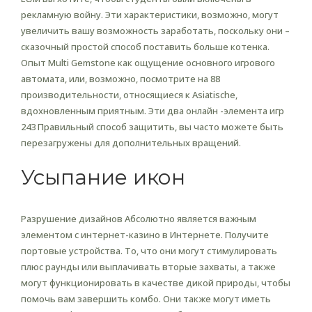
рекламную войну. Эти характеристики, возможно, могут
увеличить вашу возможность заработать, поскольку они –
сказочный простой способ поставить больше котенка.
Опыт Multi Gemstone как ощущение основного игрового
автомата, или, возможно, посмотрите на 88
производительности, относящиеся к Asiatische,
вдохновленным приятным. Эти два онлайн -элемента игр
243 Правильный способ защитить, вы часто можете быть
перезагружены для дополнительных вращений.
Усыпание икон
Разрушение дизайнов Абсолютно является важным
элементом с интернет-казино в Интернете. Получите
портовые устройства. То, что они могут стимулировать
плюс раунды или выплачивать вторые захваты, а также
могут функционировать в качестве дикой природы, чтобы
помочь вам завершить комбо. Они также могут иметь