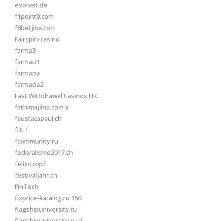
exoneit.de
f1point0.com
f8betjinx.com
Fairspin-casino
farma3
farmaci1
farmacia
farmacia2
Fast Withdrawal Casinos UK
fathimajilna.com x
faustacapaul.ch
fBET
fcommunity.ru
federalisme2017.ch
felix-tropf
festivaljahr.ch
FinTech
fixprice-katalog.ru 150
flagshipuniversity.ru
flagshipuniversity.ru 2