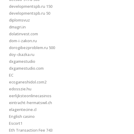
developmentspb.ru 150
developmentspb.ru 50
diplomsvuz
dmagri.in
dolatinvest.com
dom-i-zakon.ru
dorogibezproblem.ru 500
doy-ckazka.ru
dxgamestudio
dxgamestudio.com
EC
ecoganeshidol.com2
edosszie.hu
eerlijksteonlinecasinos
eintracht-hermatswil.ch
elagentecine.cl
English casino
Escort1
Eth Transaction Fee 743