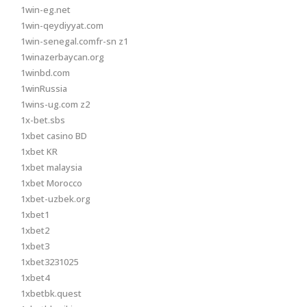
1win-eg.net
1win-qeydiyyat.com
1win-senegal.comfr-sn z1
1winazerbaycan.org
1winbd.com
1winRussia
1wins-ug.com z2
1x-bet.sbs
1xbet casino BD
1xbet KR
1xbet malaysia
1xbet Morocco
1xbet-uzbek.org
1xbet1
1xbet2
1xbet3
1xbet3231025
1xbet4
1xbetbk.quest