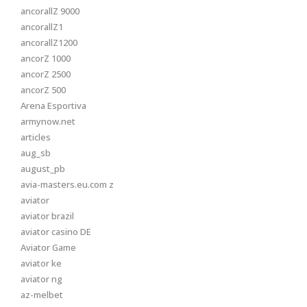
ancorallZ 9000
ancorallZ1
ancorallZ1200
ancorZ 1000
ancorZ 2500
ancorZ 500
Arena Esportiva
armynow.net
articles
aug_sb
august_pb
avia-masters.eu.com z
aviator
aviator brazil
aviator casino DE
Aviator Game
aviator ke
aviator ng
az-melbet