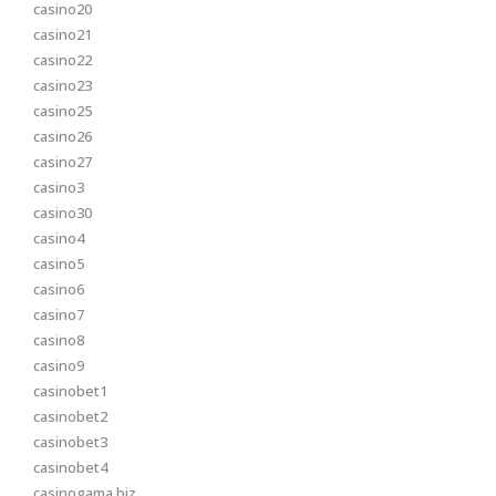
casino20
casino21
casino22
casino23
casino25
casino26
casino27
casino3
casino30
casino4
casino5
casino6
casino7
casino8
casino9
casinobet1
casinobet2
casinobet3
casinobet4
casinogama.biz