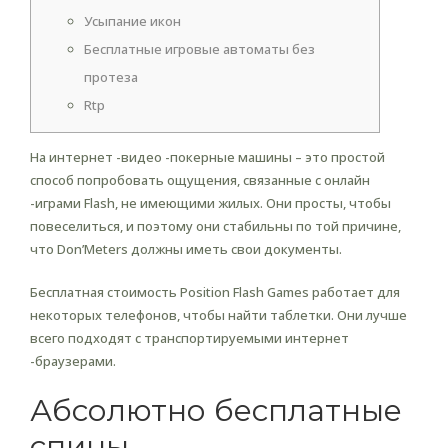
Усыпание икон
Бесплатные игровые автоматы без
протеза
Rtp
На интернет -видео -покерные машины – это простой
способ попробовать ощущения, связанные с онлайн
-играми Flash, не имеющими жилых. Они просты, чтобы
повеселиться, и поэтому они стабильны по той причине,
что Don’Meters должны иметь свои документы.
Бесплатная стоимость Position Flash Games работает для
некоторых телефонов, чтобы найти таблетки.
Они лучше
всего подходят с транспортируемыми интернет
-браузерами.
Абсолютно бесплатные
спины