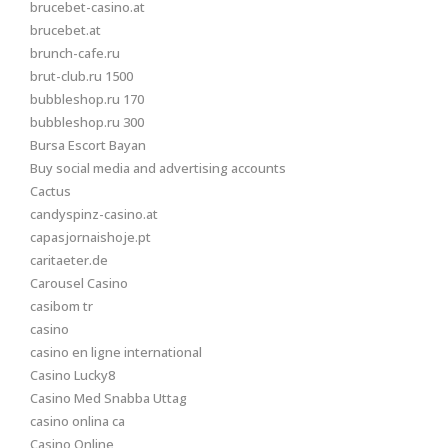
brucebet-casino.at
brucebet.at
brunch-cafe.ru
brut-club.ru 1500
bubbleshop.ru 170
bubbleshop.ru 300
Bursa Escort Bayan
Buy social media and advertising accounts
Cactus
candyspinz-casino.at
capasjornaishoje.pt
caritaeter.de
Carousel Casino
casibom tr
casino
casino en ligne international
Casino Lucky8
Casino Med Snabba Uttag
casino onlina ca
Casino Online