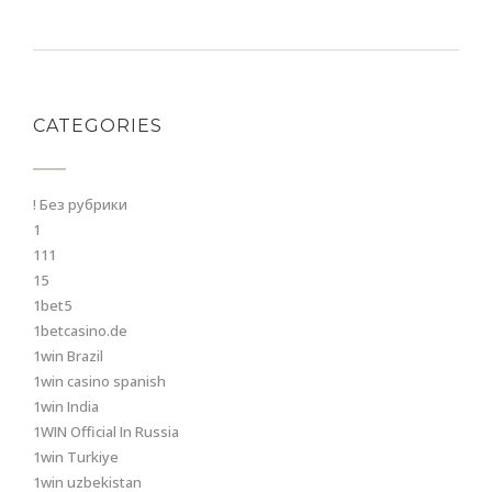
CATEGORIES
! Без рубрики
1
111
15
1bet5
1betcasino.de
1win Brazil
1win casino spanish
1win India
1WIN Official In Russia
1win Turkiye
1win uzbekistan