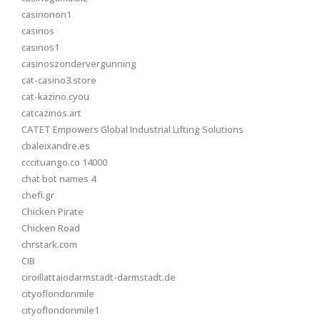
casinonon1
casinos
casinos1
casinoszondervergunning
cat-casino3.store
cat-kazino.cyou
catcazinos.art
CATET Empowers Global Industrial Lifting Solutions
cbaleixandre.es
cccituango.co 14000
chat bot names 4
chefi.gr
Chicken Pirate
Chicken Road
chrstark.com
CIB
ciroillattaiodarmstadt-darmstadt.de
cityoflondonmile
cityoflondonmile1