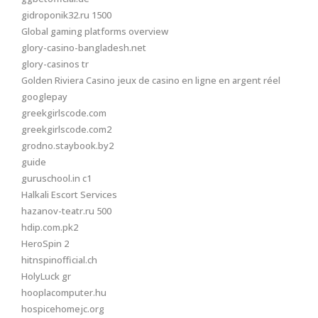
gidroponik32.ru 1500
Global gaming platforms overview
glory-casino-bangladesh.net
glory-casinos tr
Golden Riviera Casino jeux de casino en ligne en argent réel
googlepay
greekgirlscode.com
greekgirlscode.com2
grodno.staybook.by2
guide
guruschool.in c1
Halkali Escort Services
hazanov-teatr.ru 500
hdip.com.pk2
HeroSpin 2
hitnspinofficial.ch
HolyLuck gr
hooplacomputer.hu
hospicehomejc.org