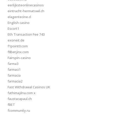
eerlijksteonlinecasinos
eintracht-hermatswil.ch
elagentecine.cl
English casino
Escort1
Eth Transaction Fee 743
exoneit.de
f1point0.com
f8betjinx.com
Fairspin-casino
farma3
farmaci1
farmacia
farmacia2
Fast Withdrawal Casinos UK
fathimajilna.com x
faustacapaul.ch
fBET
fcommunity.ru