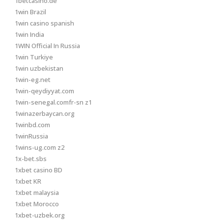
1betcasino.de
1win Brazil
1win casino spanish
1win India
1WIN Official In Russia
1win Turkiye
1win uzbekistan
1win-eg.net
1win-qeydiyyat.com
1win-senegal.comfr-sn z1
1winazerbaycan.org
1winbd.com
1winRussia
1wins-ug.com z2
1x-bet.sbs
1xbet casino BD
1xbet KR
1xbet malaysia
1xbet Morocco
1xbet-uzbek.org