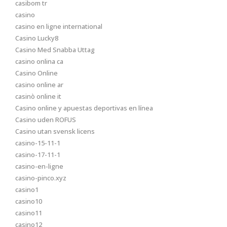
casibom tr
casino
casino en ligne international
Casino Lucky8
Casino Med Snabba Uttag
casino onlina ca
Casino Online
casino online ar
casinò online it
Casino online y apuestas deportivas en línea
Casino uden ROFUS
Casino utan svensk licens
casino-15-11-1
casino-17-11-1
casino-en-ligne
casino-pinco.xyz
casino1
casino10
casino11
casino12