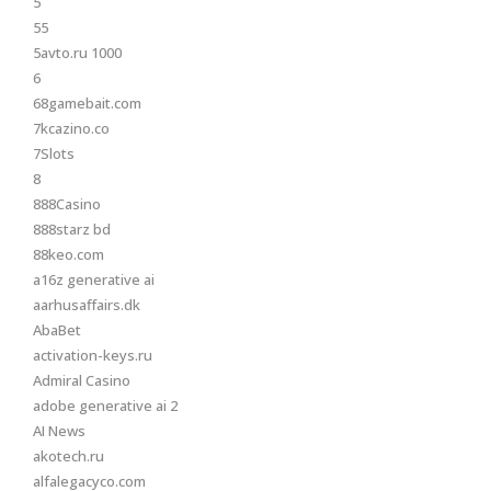
5
55
5avto.ru 1000
6
68gamebait.com
7kcazino.co
7Slots
8
888Casino
888starz bd
88keo.com
a16z generative ai
aarhusaffairs.dk
AbaBet
activation-keys.ru
Admiral Casino
adobe generative ai 2
AI News
akotech.ru
alfalegacyco.com