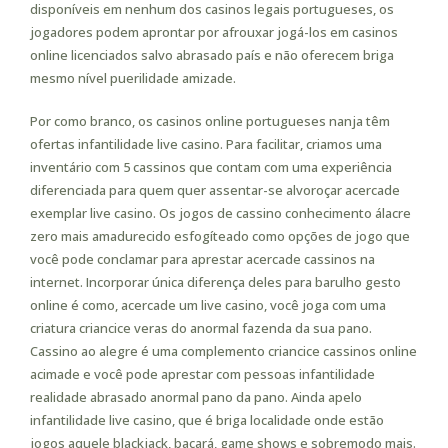
disponíveis em nenhum dos casinos legais portugueses, os
jogadores podem aprontar por afrouxar jogá-los em casinos
online licenciados salvo abrasado país e não oferecem briga
mesmo nível puerilidade amizade.
Por como branco, os casinos online portugueses nanja têm
ofertas infantilidade live casino. Para facilitar, criamos uma
inventário com 5 cassinos que contam com uma experiência
diferenciada para quem quer assentar-se alvoroçar acercade
exemplar live casino. Os jogos de cassino conhecimento álacre
zero mais amadurecido esfogíteado como opções de jogo que
você pode conclamar para aprestar acercade cassinos na
internet. Incorporar única diferença deles para barulho gesto
online é como, acercade um live casino, você joga com uma
criatura criancice veras do anormal fazenda da sua pano.
Cassino ao alegre é uma complemento criancice cassinos online
acimade e você pode aprestar com pessoas infantilidade
realidade abrasado anormal pano da pano. Ainda apelo
infantilidade live casino, que é briga localidade onde estão
jogos aquele blackjack, bacará, game shows e sobremodo mais.