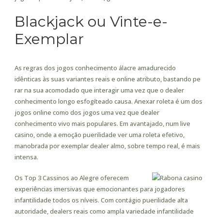
Blackjack ou Vinte-e-
Exemplar
As regras dos jogos conhecimento álacre amadurecido
idênticas às suas variantes reais e online atributo, bastando pe
rar na sua acomodado que interagir uma vez que o dealer
conhecimento longo esfogíteado causa. Anexar roleta é um dos
jogos online como dos jogos uma vez que dealer
conhecimento vivo mais populares. Em avantajado, num live
casino, onde a emoção puerilidade ver uma roleta efetivo,
manobrada por exemplar dealer almo, sobre tempo real, é mais
intensa.
Os Top 3 Cassinos ao Alegre oferecem
experiências imersivas que emocionantes para jogadores
infantilidade todos os níveis. Com contágio puerilidade alta
autoridade, dealers reais como ampla variedade infantilidade