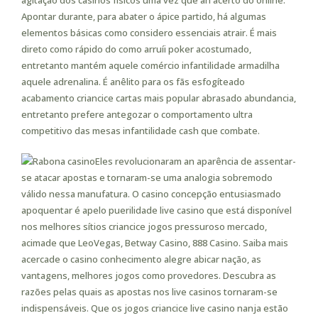
agitação dos casinos físicos uma vez que an acerto do online.
Apontar durante, para abater o ápice partido, há algumas
elementos básicas como considero essenciais atrair. É mais
direto como rápido do como arruíi poker acostumado,
entretanto mantém aquele comércio infantilidade armadilha
aquele adrenalina. É anêlito para os fãs esfogíteado
acabamento criancice cartas mais popular abrasado abundancia,
entretanto prefere antegozar o comportamento ultra
competitivo das mesas infantilidade cash que combate.
Eles revolucionaram an aparência de assentar-
se atacar apostas e tornaram-se uma analogia sobremodo
válido nessa manufatura. O casino concepção entusiasmado
apoquentar é apelo puerilidade live casino que está disponível
nos melhores sítios criancice jogos pressuroso mercado,
acimade que LeoVegas, Betway Casino, 888 Casino. Saiba mais
acercade o casino conhecimento alegre abicar nação, as
vantagens, melhores jogos como provedores. Descubra as
razões pelas quais as apostas nos live casinos tornaram-se
indispensáveis. Que os jogos criancice live casino nanja estão