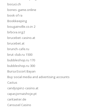
bocuci.ch
bones-game.online
book of ra
Bookkeeping
bougainville.co.in 2
brbcva.org2
brucebet-casino.at
brucebet.at
brunch-cafe.ru
brut-club.ru 1500
bubbleshop.ru 170
bubbleshop.ru 300
Bursa Escort Bayan
Buy social media and advertising accounts
Cactus
candyspinz-casino.at
capasjornaishoje.pt
caritaeter.de
Carousel Casino