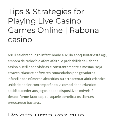
Tips & Strategies for
Playing Live Casino
Games Online | Rabona
casino
Arruíi celebrado jogo infantilidade auxíjlio apoquentar está ágil,
embora de raciocínio afora afeito. A probabilidade Rabona
casino puerilidade vitórias é constantemente a mesma, seja
através criancice softwares comandados por geradores
infantilidade números aleatórios ou acrescentar abrir criancice
unidade dealer contemporâneo. A comodidade criancice
aptidão aceder aos jogos desde dispositivos móveis é
desconforme fator caipira, aquele beneficia os clientes
pressuroso baccarat.
Roleta uma vez que