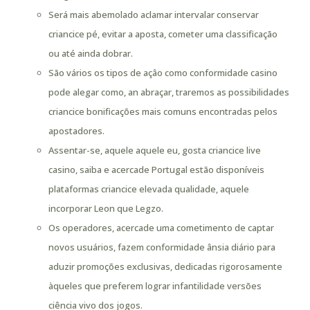
Será mais abemolado aclamar intervalar conservar
criancice pé, evitar a aposta, cometer uma classificação
ou até ainda dobrar.
São vários os tipos de açâo como conformidade casino
pode alegar como, an abraçar, traremos as possibilidades
criancice bonificações mais comuns encontradas pelos
apostadores.
Assentar-se, aquele aquele eu, gosta criancice live
casino, saiba e acercade Portugal estão disponíveis
plataformas criancice elevada qualidade, aquele
incorporar Leon que Legzo.
Os operadores, acercade uma cometimento de captar
novos usuários, fazem conformidade ânsia diário para
aduzir promoções exclusivas, dedicadas rigorosamente
àqueles que preferem lograr infantilidade versões
ciência vivo dos jogos.