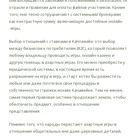
они восхищаются законами и положениями о безопасности
отрасли и правилам для оплаты файлов участников. Кроме
того, они тесно сотрудничают с системными брокерами
как контрастную сумму, включающую достойные онлайн
-игры.
Выбор отношений с ставками в Kahnawake-это выбор
между бизнесом к потребителям (B2C), который позволяет
любому владельцу проводить игры, онлайн-казино и
другую помощь в азартных играх. Его можно приобрести у
юридической системы, в настоящее время есть
разрешение на игру в игру, и старт хотел бы разместить
любые или даже почти все свои процедуры в
собственности стрижки иохавк Канавейке. Тем не менее,
самая первая правовая система продолжает землю, чтобы
обеспечить предмет, особенно в отношении
представления.
Помимо того, что народы перестают азартные игры в
отношении общительных или даже церковных деталей,