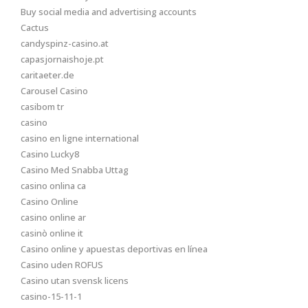
Buy social media and advertising accounts
Cactus
candyspinz-casino.at
capasjornaishoje.pt
caritaeter.de
Carousel Casino
casibom tr
casino
casino en ligne international
Casino Lucky8
Casino Med Snabba Uttag
casino onlina ca
Casino Online
casino online ar
casinò online it
Casino online y apuestas deportivas en línea
Casino uden ROFUS
Casino utan svensk licens
casino-15-11-1