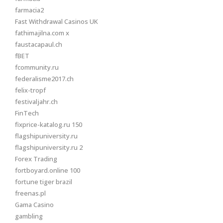
farmacia2
Fast Withdrawal Casinos UK
fathimajilna.com x
faustacapaul.ch
fBET
fcommunity.ru
federalisme2017.ch
felix-tropf
festivaljahr.ch
FinTech
fixprice-katalog.ru 150
flagshipuniversity.ru
flagshipuniversity.ru 2
Forex Trading
fortboyard.online 100
fortune tiger brazil
freenas.pl
Gama Casino
gambling