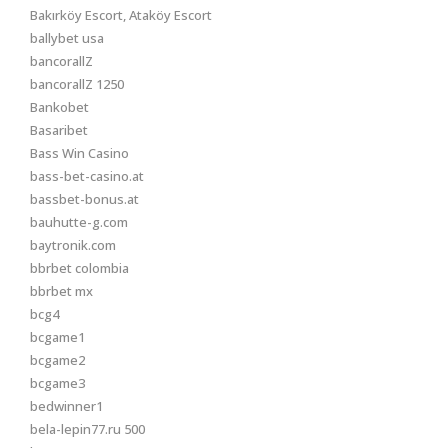
Bakırköy Escort, Ataköy Escort
ballybet usa
bancorallZ
bancorallZ 1250
Bankobet
Basaribet
Bass Win Casino
bass-bet-casino.at
bassbet-bonus.at
bauhutte-g.com
baytronik.com
bbrbet colombia
bbrbet mx
bcg4
bcgame1
bcgame2
bcgame3
bedwinner1
bela-lepin77.ru 500