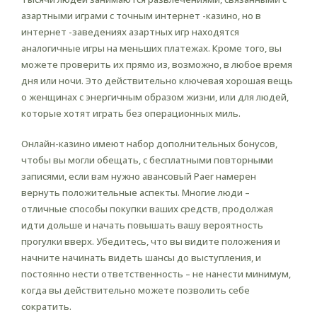
азартными играми с точным интернет -казино, но в
интернет -заведениях азартных игр находятся
аналогичные игры на меньших платежах. Кроме того, вы
можете проверить их прямо из, возможно, в любое время
дня или ночи. Это действительно ключевая хорошая вещь
о женщинах с энергичным образом жизни, или для людей,
которые хотят играть без операционных миль.
Онлайн-казино имеют набор дополнительных бонусов,
чтобы вы могли обещать, с бесплатными повторными
записями, если вам нужно авансовый Paer намерен
вернуть положительные аспекты. Многие люди –
отличные способы покупки ваших средств, продолжая
идти дольше и начать повышать вашу вероятность
прогулки вверх. Убедитесь, что вы видите положения и
начните начинать видеть шансы до выступления, и
постоянно нести ответственность – не нанести минимум,
когда вы действительно можете позволить себе
сократить.