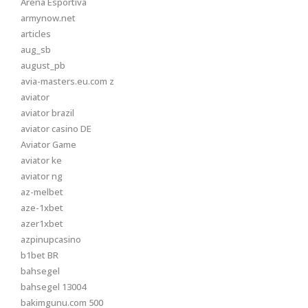
Arena Esportiva
armynow.net
articles
aug_sb
august_pb
avia-masters.eu.com z
aviator
aviator brazil
aviator casino DE
Aviator Game
aviator ke
aviator ng
az-melbet
aze-1xbet
azer1xbet
azpinupcasino
b1bet BR
bahsegel
bahsegel 13004
bakimgunu.com 500