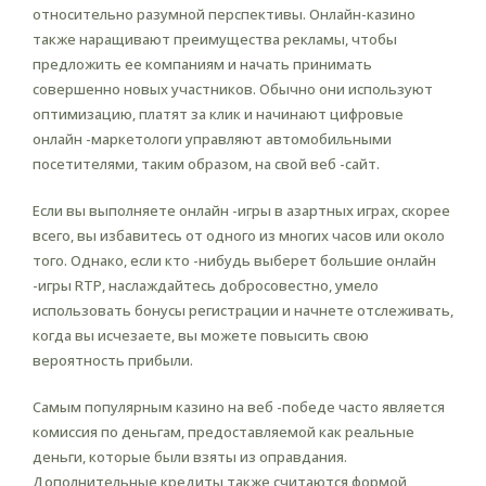
относительно разумной перспективы. Онлайн-казино
также наращивают преимущества рекламы, чтобы
предложить ее компаниям и начать принимать
совершенно новых участников. Обычно они используют
оптимизацию, платят за клик и начинают цифровые
онлайн -маркетологи управляют автомобильными
посетителями, таким образом, на свой веб -сайт.
Если вы выполняете онлайн -игры в азартных играх, скорее
всего, вы избавитесь от одного из многих часов или около
того. Однако, если кто -нибудь выберет большие онлайн
-игры RTP, наслаждайтесь добросовестно, умело
использовать бонусы регистрации и начнете отслеживать,
когда вы исчезаете, вы можете повысить свою
вероятность прибыли.
Самым популярным казино на веб -победе часто является
комиссия по деньгам, предоставляемой как реальные
деньги, которые были взяты из оправдания.
Дополнительные кредиты также считаются формой