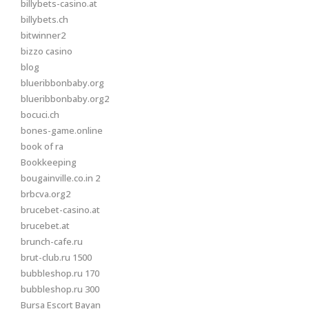
billybets-casino.at
billybets.ch
bitwinner2
bizzo casino
blog
blueribbonbaby.org
blueribbonbaby.org2
bocuci.ch
bones-game.online
book of ra
Bookkeeping
bougainville.co.in 2
brbcva.org2
brucebet-casino.at
brucebet.at
brunch-cafe.ru
brut-club.ru 1500
bubbleshop.ru 170
bubbleshop.ru 300
Bursa Escort Bayan