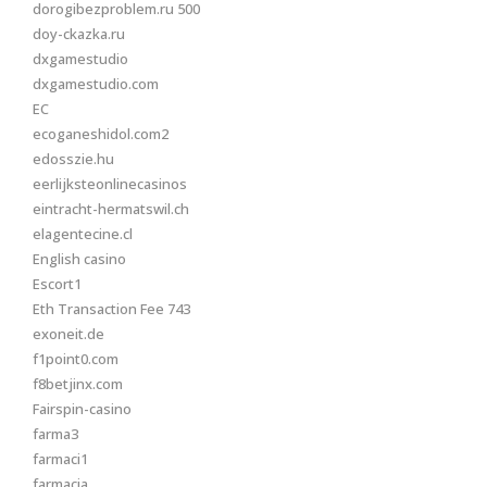
dorogibezproblem.ru 500
doy-ckazka.ru
dxgamestudio
dxgamestudio.com
EC
ecoganeshidol.com2
edosszie.hu
eerlijksteonlinecasinos
eintracht-hermatswil.ch
elagentecine.cl
English casino
Escort1
Eth Transaction Fee 743
exoneit.de
f1point0.com
f8betjinx.com
Fairspin-casino
farma3
farmaci1
farmacia