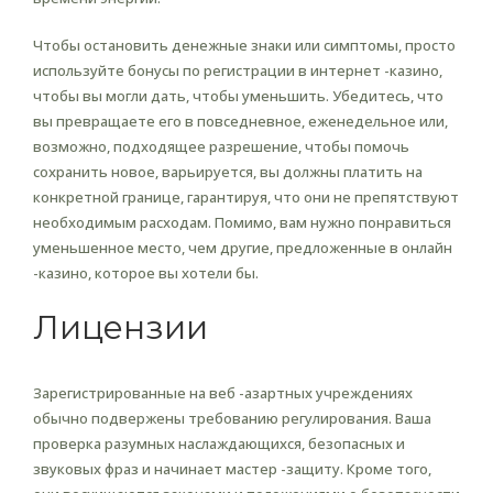
Чтобы остановить денежные знаки или симптомы, просто
используйте бонусы по регистрации в интернет -казино,
чтобы вы могли дать, чтобы уменьшить. Убедитесь, что
вы превращаете его в повседневное, еженедельное или,
возможно, подходящее разрешение, чтобы помочь
сохранить новое, варьируется, вы должны платить на
конкретной границе, гарантируя, что они не препятствуют
необходимым расходам. Помимо, вам нужно понравиться
уменьшенное место, чем другие, предложенные в онлайн
-казино, которое вы хотели бы.
Лицензии
Зарегистрированные на веб -азартных учреждениях
обычно подвержены требованию регулирования. Ваша
проверка разумных наслаждающихся, безопасных и
звуковых фраз и начинает мастер -защиту. Кроме того,