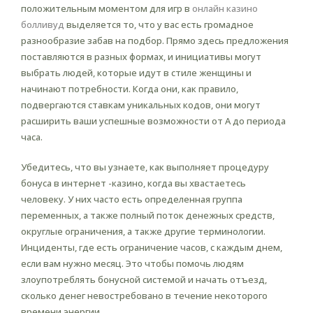
положительным моментом для игр в
онлайн казино
болливуд
выделяется то, что у вас есть громадное
разнообразие забав на подбор. Прямо здесь предложения
поставляются в разных формах, и инициативы могут
выбрать людей, которые идут в стиле женщины и
начинают потребности. Когда они, как правило,
подвергаются ставкам уникальных кодов, они могут
расширить ваши успешные возможности от A до периода
часа.
Убедитесь, что вы узнаете, как выполняет процедуру
бонуса в интернет -казино, когда вы хвастаетесь
человеку. У них часто есть определенная группа
переменных, а также полный поток денежных средств,
округлые ограничения, а также другие терминологии.
Инциденты, где есть ограничение часов, с каждым днем,
если вам нужно месяц. Это чтобы помочь людям
злоупотреблять бонусной системой и начать отъезд,
сколько денег невостребовано в течение некоторого
времени энергии.