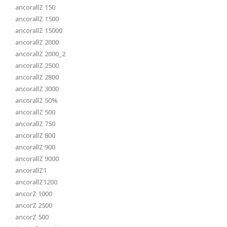
ancorallZ 150
ancorallZ 1500
ancorallZ 15000
ancorallZ 2000
ancorallZ 2000_2
ancorallZ 2500
ancorallZ 2800
ancorallZ 3000
ancorallZ 50%
ancorallZ 500
ancorallZ 750
ancorallZ 800
ancorallZ 900
ancorallZ 9000
ancorallZ1
ancorallZ1200
ancorZ 1000
ancorZ 2500
ancorZ 500