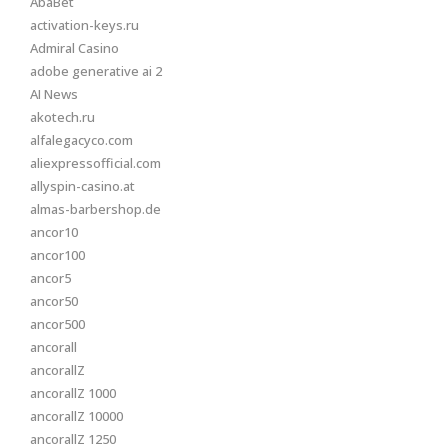
AbaBet
activation-keys.ru
Admiral Casino
adobe generative ai 2
AI News
akotech.ru
alfalegacyco.com
aliexpressofficial.com
allyspin-casino.at
almas-barbershop.de
ancor10
ancor100
ancor5
ancor50
ancor500
ancorall
ancorallZ
ancorallZ 1000
ancorallZ 10000
ancorallZ 1250