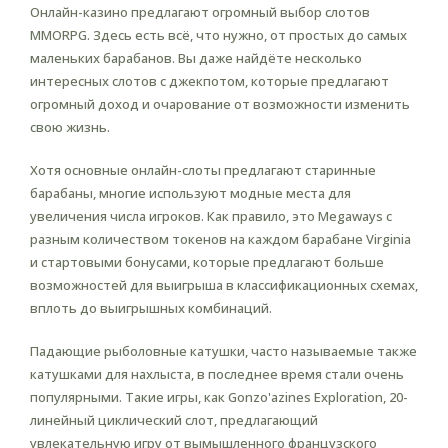
Онлайн-казино предлагают огромный выбор слотов
MMORPG. Здесь есть всё, что нужно, от простых до самых
маленьких барабанов. Вы даже найдёте несколько
интересных слотов с джекпотом, которые предлагают
огромный доход и очарование от возможности изменить
свою жизнь.
Хотя основные онлайн-слоты предлагают старинные
барабаны, многие используют модные места для
увеличения числа игроков. Как правило, это Megaways с
разным количеством токенов на каждом барабане Virginia
и стартовыми бонусами, которые предлагают больше
возможностей для выигрыша в классификационных схемах,
вплоть до выигрышных комбинаций.
Падающие рыболовные катушки, часто называемые также
катушками для нахлыста, в последнее время стали очень
популярными. Такие игры, как Gonzo'azines Exploration, 20-
линейный циклический слот, предлагающий
увлекательную игру от вымышленного французского