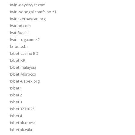
1win-qeydiyyat.com
1win-senegal.comfr-sn z1
1winazerbaycan.org
1winbd.com
1winRussia
1wins-ug.com z2
1x-bet.sbs
1xbet casino BD
1xbet KR
1xbet malaysia
1xbet Morocco
1xbet-uzbek.org
1xbet1
1xbet2
1xbet3
1xbet3231025
1xbet4
1xbetbk.quest
1xbetbk.wiki