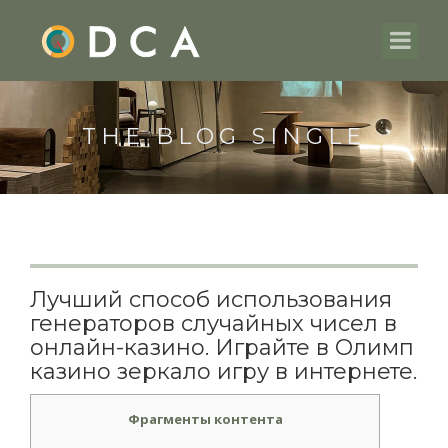
THE BLOG SINGLE
Лучший способ использования
генераторов случайных чисел в
онлайн-казино. Играйте в Олимп
казино зеркало игру в интернете.
Фрагменты контента