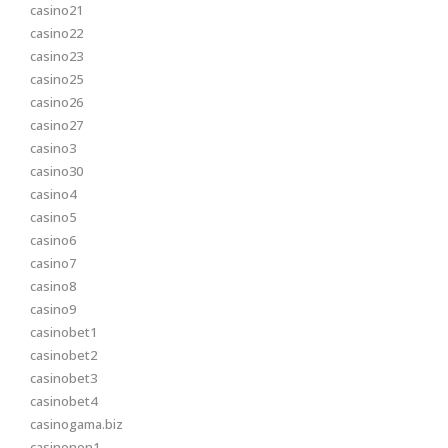
casino21
casino22
casino23
casino25
casino26
casino27
casino3
casino30
casino4
casino5
casino6
casino7
casino8
casino9
casinobet1
casinobet2
casinobet3
casinobet4
casinogama.biz
casinonon1