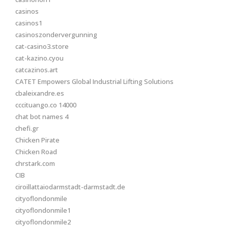
casinos
casinos1
casinoszondervergunning
cat-casino3.store
cat-kazino.cyou
catcazinos.art
CATET Empowers Global Industrial Lifting Solutions
cbaleixandre.es
cccituango.co 14000
chat bot names 4
chefi.gr
Chicken Pirate
Chicken Road
chrstark.com
CIB
ciroillattaiodarmstadt-darmstadt.de
cityoflondonmile
cityoflondonmile1
cityoflondonmile2