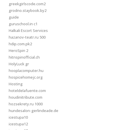
greekgirlscode.com2
grodno.staybook.by2
guide
guruschool.in c1
Halkali Escort Services
hazanov-teatr.ru 500
hdip.com.pk2
HeroSpin 2
hitnspinofficial.ch
HolyLuck gr
hooplacomputer.hu
hospicehomejc.org
Hosting
hoteldelafuente.com
houdinitribute.com
hozsekrety.ru 1000
hundesalon-gerlindeade.de
icestupa10
icestupa12