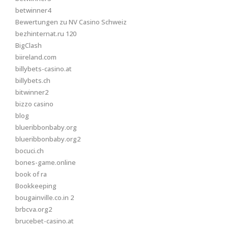
betwinner4
Bewertungen zu NV Casino Schweiz
bezhinternat.ru 120
BigClash
biireland.com
billybets-casino.at
billybets.ch
bitwinner2
bizzo casino
blog
blueribbonbaby.org
blueribbonbaby.org2
bocuci.ch
bones-game.online
book of ra
Bookkeeping
bougainville.co.in 2
brbcva.org2
brucebet-casino.at