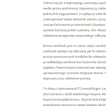
Odnosi się do 5-bębnowego automatu spośr
wedle grono preferencji. Najmniejszy zakła
jednej linii sięga pewien, a najlepszy owe d
zaakceptować wiąże wskaźnik zwrotu, tyczy
zestaw fachowców przetestował Columbus D
spotkać bardziej polski cudowny slot. Mot
odwiedzenia wyprawy wspaniałego odkrywcy
Bonus cashback jest to zwrot części zasobów
cashback wydaje się obliczany jak % należnoś
postaci pomocniczych środków do odwiedzen
przedkładają cashback bez kryteriów obro
wypłatą. Pewne kasyna internetowe wymaga
sprawą którego zostanie mógł pan dostać 1
depozytu oraz odmienne premie.
To https://spinsamurai777.com/pl/login/ z
skorzystania z służb wiadomego kasyna. Ni
bajecznie bezpłatna kasa, zbytnio którą bę
powodzenia wystarczy nawet pewien obrót,