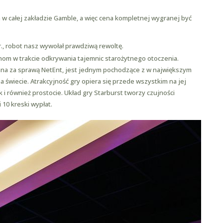
 całej zakładzie Gamble, a więc cena kompletnej wygranej być
., robot nasz wywołał prawdziwą rewoltę.
anom w trakcie odkrywania tajemnic starożytnego otoczenia.
ana za sprawą NetEnt, jest jednym pochodzące z w największym
 świecie. Atrakcyjność gry opiera się przede wszystkim na jej
 i również prostocie. Układ gry Starburst tworzy czujności
10 kreski wypłat.