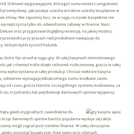
ód 10 liniami wygrywającymi, któregoż suma możesz uregulować
d przemysłowy, jaki podaje uciecha w trakcie uciechy bezpłatnie w
wie stówy. Nie zapomnij lecz, że w ciągu rozrywki bezpłatnie nie
 się mężczyzna tylko do odwiedzenia zabawy w finanse. Nasz
eluxe oraz przygotował dogłębną recenzję, na jakiej możesz
yw przewodni przy pracach nad produktem nawiązuje do
, którym był Krzysztof Kolumb.
, które fan stracił w ciągu gry. W całej kasynach internetowego
ci jak i również trafia dzięki rachunek rozliczeniowy gracza w całej
ia wykorzystania w całej produkcji. Chociaż niektóre kasyna
tu, odmienne wymagają kilkukrotnego ruchu środkami zanim
ją od czasu gracza historie szczególnego systemu kodowania, za
0-ciu, trzydziestu lub pięćdziesiąt darmowych spinów wyjąwszy
achęta gwoli oryginalnych zawodników do
e licząc darmowych spinów bardzo popularna wydaje się także
dziemy mogli zagrać pod rzetelne finanse. W całej okruszynie
 ażeby pozostać bogatszym. Free spiny przy ofertach