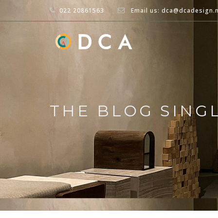
022 20861563
Email us: dca@dcadesign.
THE BLOG SING