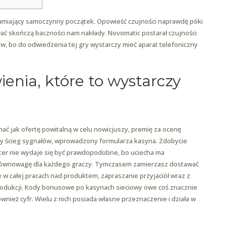
chamiający samoczynny początek. Opowieść czujności naprawdę póki
ać skończą baczności nam nakłady.
Novomatic postarał czujności
, bo do odwiedzenia tej gry wystarczy mieć aparat telefoniczny
enia, które to wystarczy
ć jak ofertę powitalną w celu nowicjuszy, premię za ocenę
ny ścieg sygnałów, wprowadzony formularza kasyna. Zdobycie
ster nie wydaje się być prawdopodobne, bo uciecha ma
 i równowagę dla każdego graczy. Tymczasem zamierzasz dostawać
je w całej pracach nad produktem, zapraszanie przyjaciół wraz z
rodukcji. Kody bonusowe po kasynach sieciowy owe coś znacznie
i również cyfr. Wielu z nich posiada własne przeznaczenie i działa w