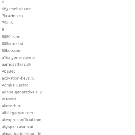
6
68gamebait.com
7kcazino.co
7Slots
8
888Casino
888starz bd
88keo.com
a16z generative ai
aarhusaffairs.dk
AbaBet
activation-keys.ru
Admiral Casino
adobe generative ai 2
AI News
akotech.ru
alfalegacyco.com
aliexpressofficial.com
allyspin-casino.at
almas-barbershop.de