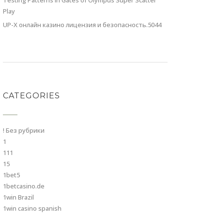
Testing Patterns in Gates of Olympus Super Scatter
Play
UP-X онлайн казино лицензия и безопасность.5044
CATEGORIES
! Без рубрики
1
111
15
1bet5
1betcasino.de
1win Brazil
1win casino spanish