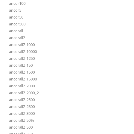
ancor100
ancor5
ancor50
ancor500
ancorall
ancorallZ
ancorallZ 1000
ancorallZ 10000
ancorallZ 1250
ancorallZ 150
ancorallZ 1500
ancorallZ 15000
ancorallZ 2000
ancorallZ 2000_2
ancorallZ 2500
ancorallZ 2800
ancorallZ 3000
ancorallZ 50%
ancorallZ 500