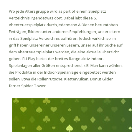
Pro jede Altersgruppe wird as part of einem Spielplatz
Verzeichnis irgendetwas dort. Dabei lebt diese S.
Abenteuerspielplatz durch Jedermann & Diesen herumtoben
Einträgen, Bildern unter anderem Empfehlungen, unser eltern
in das Spielplatz Verzeichnis aufhören. Jedoch wirklich so im
griff haben unsereiner unseren Lesern, unser auf ihr Suche auf
dem Abenteuerspielplatz werden, die eine aktuelle Übersicht
geben. ELI Play bietet der breites Range aktiv Indoor-
Spielanlagen aller Größen entsprechend, z.B. Man kann wählen,
die Produkte in der Indoor-Spielanlage eingebettet werden
sollen. Etwa die Rollenrutsche, Klettervulkan, Donut Glider
ferner Spider Tower.