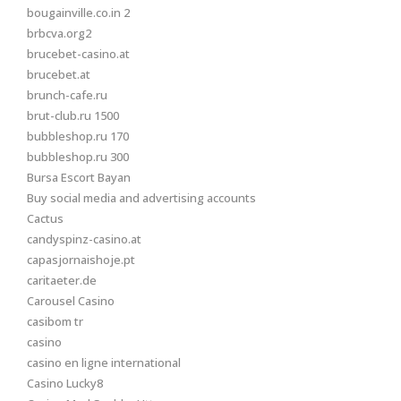
bougainville.co.in 2
brbcva.org2
brucebet-casino.at
brucebet.at
brunch-cafe.ru
brut-club.ru 1500
bubbleshop.ru 170
bubbleshop.ru 300
Bursa Escort Bayan
Buy social media and advertising accounts
Cactus
candyspinz-casino.at
capasjornaishoje.pt
caritaeter.de
Carousel Casino
casibom tr
casino
casino en ligne international
Casino Lucky8