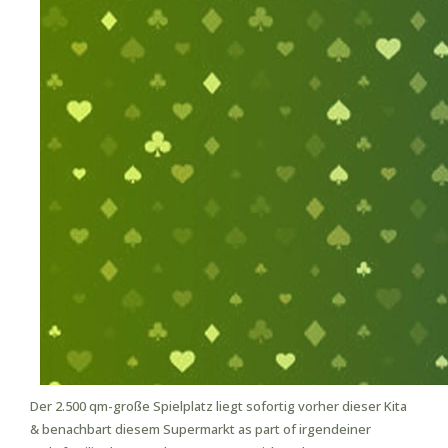
Der 2.500 qm-große Spielplatz liegt sofortig vorher dieser Kita
& benachbart diesem Supermarkt as part of irgendeiner