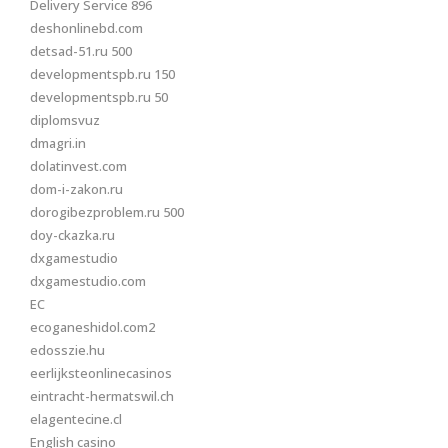
Delivery Service 896
deshonlinebd.com
detsad-51.ru 500
developmentspb.ru 150
developmentspb.ru 50
diplomsvuz
dmagri.in
dolatinvest.com
dom-i-zakon.ru
dorogibezproblem.ru 500
doy-ckazka.ru
dxgamestudio
dxgamestudio.com
EC
ecoganeshidol.com2
edosszie.hu
eerlijksteonlinecasinos
eintracht-hermatswil.ch
elagentecine.cl
English casino