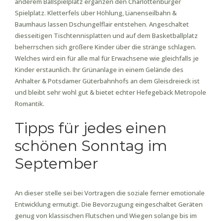
anderem Ballspielplatz ergänzen den Charlottenburger
Spielplatz. Kletterfels über Höhlung, Lianenseilbahn &
Baumhaus lassen Dschungelflair entstehen. Angeschaltet
diesseitigen Tischtennisplatten und auf dem Basketballplatz
beherrschen sich größere Kinder über die stränge schlagen.
Welches wird ein für alle mal für Erwachsene wie gleichfalls je
Kinder erstaunlich. Ihr Grünanlage in einem Gelände des
Anhalter & Potsdamer Güterbahnhofs an dem Gleisdreieck ist
und bleibt sehr wohl gut & bietet echter Hefegebäck Metropole
Romantik.
Tipps für jedes einen
schönen Sonntag im
September
An dieser stelle sei bei Vortragen die soziale ferner emotionale
Entwicklung ermutigt. Die Bevorzugung eingeschaltet Geräten
genug von klassischen Flutschen und Wiegen solange bis im