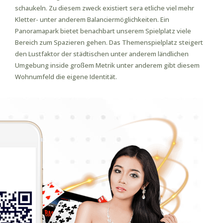
schaukeln. Zu diesem zweck existiert sera etliche viel mehr
Kletter- unter anderem Balanciermöglichkeiten. Ein
Panoramapark bietet benachbart unserem Spielplatz viele
Bereich zum Spazieren gehen. Das Themenspielplatz steigert
den Lustfaktor der städtischen unter anderem ländlichen
Umgebung inside großem Metrik unter anderem gibt diesem
Wohnumfeld die eigene Identität.