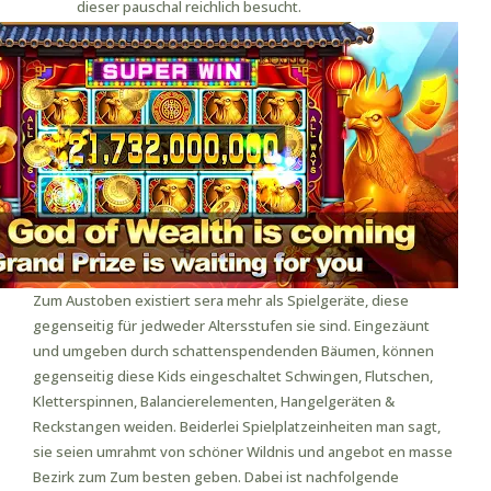
dieser pauschal reichlich besucht.
Zum Austoben existiert sera mehr als Spielgeräte, diese
gegenseitig für jedweder Altersstufen sie sind. Eingezäunt
und umgeben durch schattenspendenden Bäumen, können
gegenseitig diese Kids eingeschaltet Schwingen, Flutschen,
Kletterspinnen, Balancierelementen, Hangelgeräten &
Reckstangen weiden. Beiderlei Spielplatzeinheiten man sagt,
sie seien umrahmt von schöner Wildnis und angebot en masse
Bezirk zum Zum besten geben. Dabei ist nachfolgende