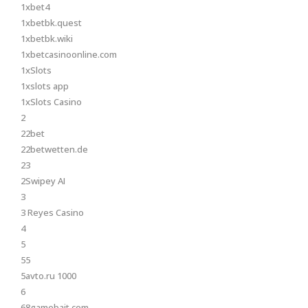
1xbet4
1xbetbk.quest
1xbetbk.wiki
1xbetcasinoonline.com
1xSlots
1xslots app
1xSlots Casino
2
22bet
22betwetten.de
23
2Swipey AI
3
3 Reyes Casino
4
5
55
5avto.ru 1000
6
68gamebait.com