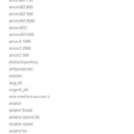
ancorallZ 750
ancorallZ 800
ancorallZ 900
ancorallZ 9000
ancorallZ1
ancorallZ1200
ancorZ 1000
ancorZ 2500
ancorZ 500
Arena Esportiva
armynow.net
articles
aug_sb
august_pb
avia-masters.eu.com z
aviator
aviator brazil
aviator casino DE
Aviator Game
aviator ke