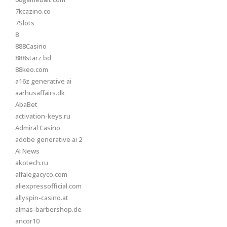
7kcazino.co
7Slots
8
888Casino
888starz bd
88keo.com
a16z generative ai
aarhusaffairs.dk
AbaBet
activation-keys.ru
Admiral Casino
adobe generative ai 2
AI News
akotech.ru
alfalegacyco.com
aliexpressofficial.com
allyspin-casino.at
almas-barbershop.de
ancor10