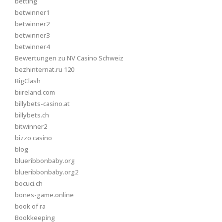
betting
betwinner1
betwinner2
betwinner3
betwinner4
Bewertungen zu NV Casino Schweiz
bezhinternat.ru 120
BigClash
biireland.com
billybets-casino.at
billybets.ch
bitwinner2
bizzo casino
blog
blueribbonbaby.org
blueribbonbaby.org2
bocuci.ch
bones-game.online
book of ra
Bookkeeping