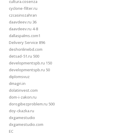
cultura.cosenza
cyclone-filter.ru
czcasinozahran
daavdeev.ru 36
daavdeev.ru 4-8
dallaspalms.com1
Delivery Service 896
deshonlinebd.com
detsad-51.ru 500
developmentspb.ru 150
developmentspb.ru 50
diplomsvuz
dmagri.in
dolatinvest.com
dom-i-zakon.ru
dorogibezproblem.ru 500
doy-ckazka.ru
dxgamestudio
dxgamestudio.com
EC