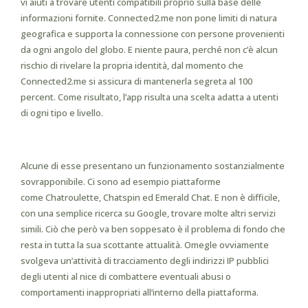
vi aiuti a trovare utenti compatibili proprio sulla base delle
informazioni fornite. Connected2.me non pone limiti di natura
geografica e supporta la connessione con persone provenienti
da ogni angolo del globo. E niente paura, perché non c’è alcun
rischio di rivelare la propria identità, dal momento che
Connected2.me si assicura di mantenerla segreta al 100
percent. Come risultato, l’app risulta una scelta adatta a utenti
di ogni tipo e livello.
Courting And Chat – Possibly You
Alcune di esse presentano un funzionamento sostanzialmente
sovrapponibile. Ci sono ad esempio piattaforme
come Chatroulette, Chatspin ed Emerald Chat. E non è difficile,
con una semplice ricerca su Google, trovare molte altri servizi
simili. Ciò che però va ben soppesato è il problema di fondo che
resta in tutta la sua scottante attualità. Omegle ovviamente
svolgeva un’attività di tracciamento degli indirizzi IP pubblici
degli utenti al nice di combattere eventuali abusi o
comportamenti inappropriati all’interno della piattaforma.