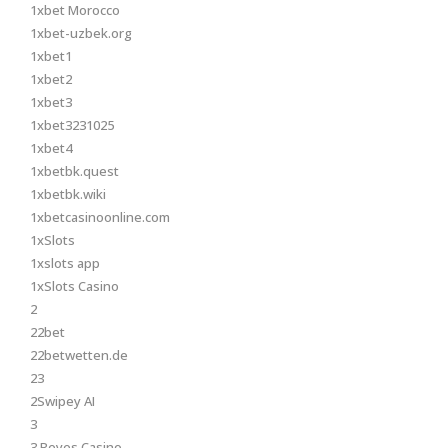
1xbet Morocco
1xbet-uzbek.org
1xbet1
1xbet2
1xbet3
1xbet3231025
1xbet4
1xbetbk.quest
1xbetbk.wiki
1xbetcasinoonline.com
1xSlots
1xslots app
1xSlots Casino
2
22bet
22betwetten.de
23
2Swipey AI
3
3 Reyes Casino