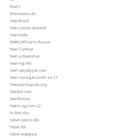
1bet5
1betcasino.de
1win Brazil
1win casino spanish
1win India
1WIN Official In Russia
1win Turkiye
1win uzbekistan
1win-eg.net
1win-qeydiyyat.com
1win-senegal.comfr-sn z1
1winazerbaycan.org
1winbd.com
1winRussia
1wins-ug.com z2
1x-bet.sbs
1xbet casino BD
1xbet KR
1xbet malaysia