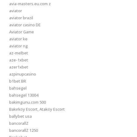
avia-masters.eu.com z
aviator
aviator brazil
aviator casino DE
Aviator Game
aviator ke
aviator ng
az-melbet
aze-1xbet
azer1xbet
azpinupcasino
b1bet BR
bahsegel
bahsegel 13004
bakimgunu.com 500
Bakırköy Escort, Ataköy Escort
ballybet usa
bancorallZ
bancorallZ 1250