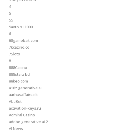
4
5
55
5avto.ru 1000
6
68gamebait.com
7kcazino.co
7Slots
8
888Casino
888starz bd
88keo.com
a16z generative ai
aarhusaffairs.dk
AbaBet
activation-keys.ru
Admiral Casino
adobe generative ai 2
AI News