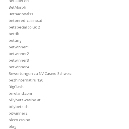
Betlabel GR
BetMorph
Betnacional11
betonred-casino.at
betspecial.co.uk 2
bettilt
betting
betwinner1
betwinner2
betwinner3
betwinner4
Bewertungen zu NV Casino Schweiz
bezhinternat.ru 120
BigClash
biireland.com
billybets-casino.at
billybets.ch
bitwinner2
bizzo casino
blog