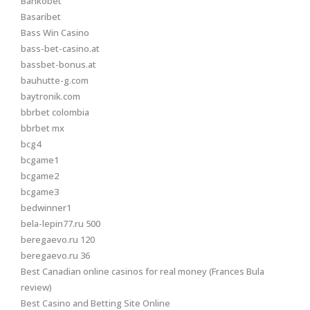
Bankobet
Basaribet
Bass Win Casino
bass-bet-casino.at
bassbet-bonus.at
bauhutte-g.com
baytronik.com
bbrbet colombia
bbrbet mx
bcg4
bcgame1
bcgame2
bcgame3
bedwinner1
bela-lepin77.ru 500
beregaevo.ru 120
beregaevo.ru 36
Best Canadian online casinos for real money (Frances Bula
review)
Best Casino and Betting Site Online