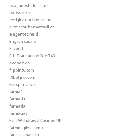
ecoganeshidol.com2
edosszie.hu
eerlijksteonlinecasinos
eintracht-hermatswil.ch
elagentecine.cl
English casino
Escort1
Eth Transaction Fee 743
exoneit.de
f1point0.com
f8betjinx.com
Fairspin-casino
farma3
farmaci1
farmacia
farmacia2
Fast Withdrawal Casinos UK
fathimajilna.com x
faustacapaul.ch