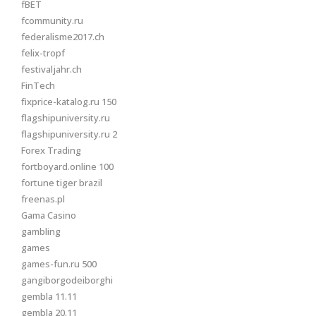
fBET
fcommunity.ru
federalisme2017.ch
felix-tropf
festivaljahr.ch
FinTech
fixprice-katalog.ru 150
flagshipuniversity.ru
flagshipuniversity.ru 2
Forex Trading
fortboyard.online 100
fortune tiger brazil
freenas.pl
Gama Casino
gambling
games
games-fun.ru 500
gangiborgodeiborghi
gembla 11.11
gembla 20.11