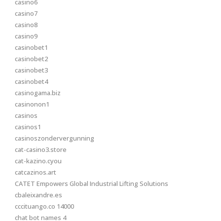
casino6
casino7
casino8
casino9
casinobet1
casinobet2
casinobet3
casinobet4
casinogama.biz
casinonon1
casinos
casinos1
casinoszondervergunning
cat-casino3.store
cat-kazino.cyou
catcazinos.art
CATET Empowers Global Industrial Lifting Solutions
cbaleixandre.es
cccituango.co 14000
chat bot names 4