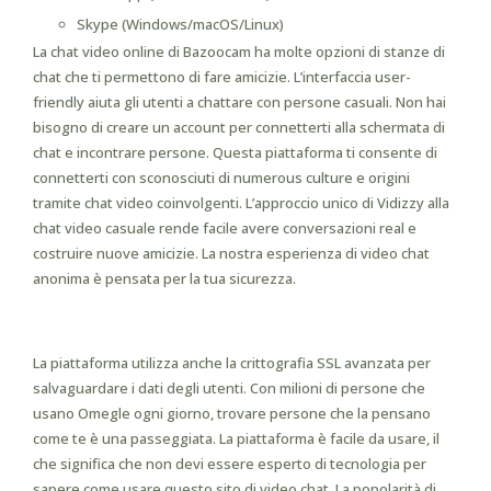
Skype (Windows/macOS/Linux)
La chat video online di Bazoocam ha molte opzioni di stanze di
chat che ti permettono di fare amicizie. L’interfaccia user-
friendly aiuta gli utenti a chattare con persone casuali. Non hai
bisogno di creare un account per connetterti alla schermata di
chat e incontrare persone. Questa piattaforma ti consente di
connetterti con sconosciuti di numerous culture e origini
tramite chat video coinvolgenti. L’approccio unico di Vidizzy alla
chat video casuale rende facile avere conversazioni real e
costruire nuove amicizie. La nostra esperienza di video chat
anonima è pensata per la tua sicurezza.
Esperienza Utente E Prestazioni
La piattaforma utilizza anche la crittografia SSL avanzata per
salvaguardare i dati degli utenti. Con milioni di persone che
usano Omegle ogni giorno, trovare persone che la pensano
come te è una passeggiata. La piattaforma è facile da usare, il
che significa che non devi essere esperto di tecnologia per
sapere come usare questo sito di video chat. La popolarità di