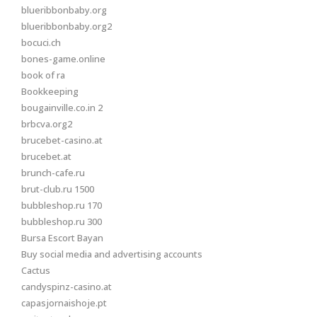
blueribbonbaby.org
blueribbonbaby.org2
bocuci.ch
bones-game.online
book of ra
Bookkeeping
bougainville.co.in 2
brbcva.org2
brucebet-casino.at
brucebet.at
brunch-cafe.ru
brut-club.ru 1500
bubbleshop.ru 170
bubbleshop.ru 300
Bursa Escort Bayan
Buy social media and advertising accounts
Cactus
candyspinz-casino.at
capasjornaishoje.pt