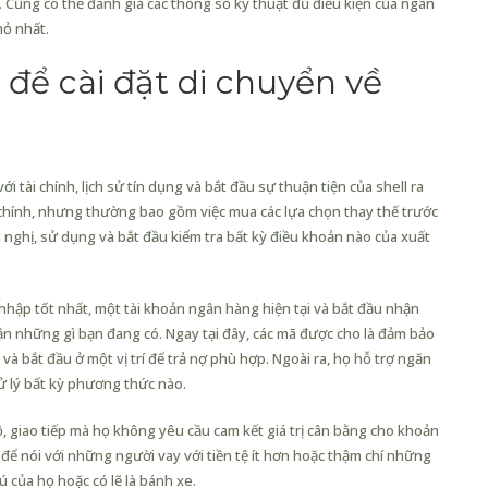
 Cũng có thể đánh giá các thông số kỹ thuật đủ điều kiện của ngân
hỏ nhất.
 để cài đặt di chuyển về
ới tài chính, lịch sử tín dụng và bắt đầu sự thuận tiện của shell ra
 chính, nhưng thường bao gồm việc mua các lựa chọn thay thế trước
i nghị, sử dụng và bắt đầu kiểm tra bất kỳ điều khoản nào của xuất
 nhập tốt nhất, một tài khoản ngân hàng hiện tại và bắt đầu nhận
 những gì bạn đang có. Ngay tại đây, các mã được cho là đảm bảo
và bắt đầu ở một vị trí để trả nợ phù hợp. Ngoài ra, họ hỗ trợ ngăn
ử lý bất kỳ phương thức nào.
ộ, giao tiếp mà họ không yêu cầu cam kết giá trị cân bằng cho khoản
 để nói với những người vay với tiền tệ ít hơn hoặc thậm chí những
 của họ hoặc có lẽ là bánh xe.