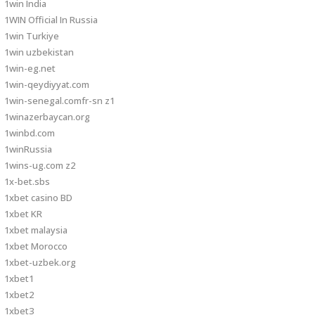
1win India
1WIN Official In Russia
1win Turkiye
1win uzbekistan
1win-eg.net
1win-qeydiyyat.com
1win-senegal.comfr-sn z1
1winazerbaycan.org
1winbd.com
1winRussia
1wins-ug.com z2
1x-bet.sbs
1xbet casino BD
1xbet KR
1xbet malaysia
1xbet Morocco
1xbet-uzbek.org
1xbet1
1xbet2
1xbet3