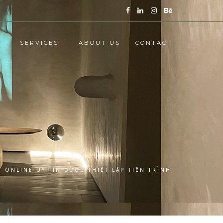
SERVICES
ABOUT US
CONTACT
 ONLINE UY TÍN ĐƯỢC THIẾT LẬP TIẾN TRÌNH