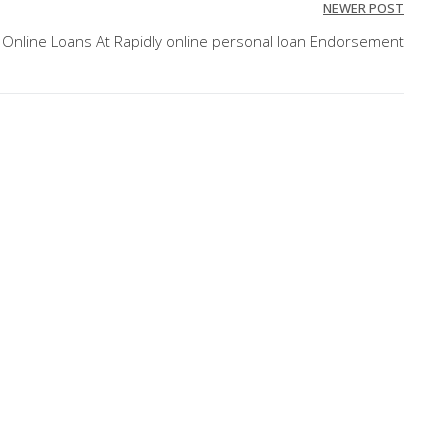
NEWER POST
 Online Loans At Rapidly online personal loan Endorsement