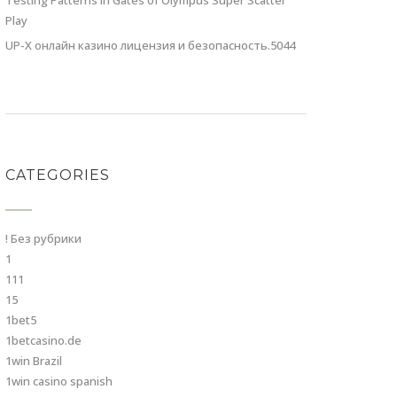
Testing Patterns in Gates of Olympus Super Scatter
Play
UP-X онлайн казино лицензия и безопасность.5044
CATEGORIES
! Без рубрики
1
111
15
1bet5
1betcasino.de
1win Brazil
1win casino spanish