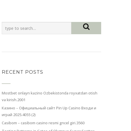
RECENT POSTS
Mostbet onlayn kazino Ozbekistonda royxatdan otish
va kirish.2001
Казино – Официальный сайт Pin Up Casino Входи и
играй 2025.4055 (2)
Casibom – casibom casino resmi gncel giri.3560