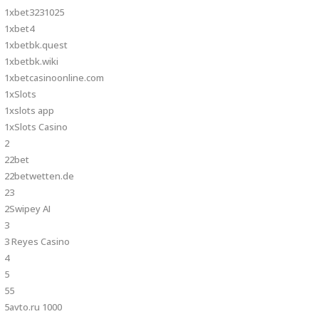
1xbet3231025
1xbet4
1xbetbk.quest
1xbetbk.wiki
1xbetcasinoonline.com
1xSlots
1xslots app
1xSlots Casino
2
22bet
22betwetten.de
23
2Swipey AI
3
3 Reyes Casino
4
5
55
5avto.ru 1000