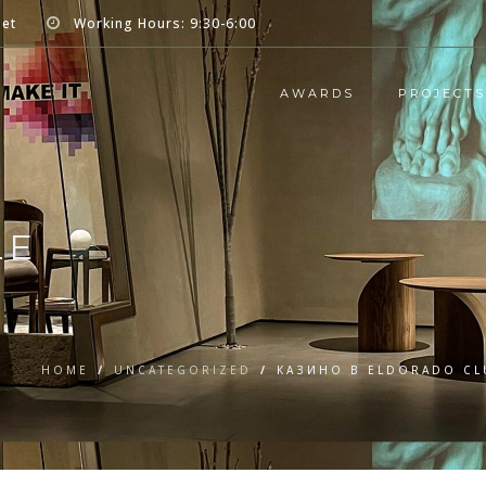
net
Working Hours: 9:30-6:00
AWARDS
PROJECTS
LE
HOME
/
UNCATEGORIZED
/
КАЗИНО В ELDORADO CL