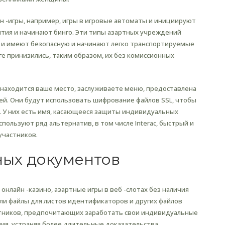
н -игры, например, игры в игровые автоматы и инициируют
ятия и начинают бинго. Эти типы азартных учреждений
 и имеют безопасную и начинают легко транспортируемые
оге принизились, таким образом, их без комиссионных
находится ваше место, заслуживаете меню, предоставлена ​​
ей. Они будут использовать шифрование файлов SSL, чтобы
ы. У них есть имя, касающееся защиты индивидуальных
пользуют ряд альтернатив, в том числе Interac, быстрый и
участников.
ных документов
онлайн -казино, азартные игры в веб -слотах без наличия
али файлы для листов идентификаторов и других файлов
астников, предпочитающих заработать свои индивидуальные
лия, устраняя более длительные доказательства