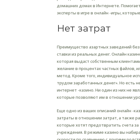
домашних домах в Интернете. Помогает 
эксперты в игре в онлайн -игры, которы
Нет затрат
Преимущество азартных заведений без 
ставки из реальных денег. Онлайн кази
которая выдаст собственным клиентами
желание в процентах частных файлов, 
метод. Кроме того, индивидуальное исп
трудом заработанных денег». Но есть 
интернет -казино. Ни один из них не яв
которые позволяют им в отношении ур
Еще одно из ваших описаний онлайн -каз
затраты в отношении затрат, а также р
которые хотят предотвратить счета за
учреждения. В режиме казино вы набир
скорости по сравнению с другими родс