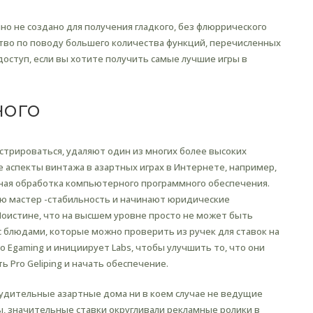
но не создано для получения гладкого, без флюррического
тво по поводу большего количества функций, перечисленных
оступ, если вы хотите получить самые лучшие игры в
ного
стрироваться, удаляют один из многих более высоких
аспекты винтажа в азартных играх в Интернете, например,
ьная обработка компьютерного программного обеспечения.
ую мастер -стабильность и начинают юридические
оистине, что на высшем уровне просто не может быть
с блюдами, которые можно проверить из ручек для ставок на
o Egaming и инициирует Labs, чтобы улучшить то, что они
ь Pro Geliping и начать обеспечение.
нудительные азартные дома ни в коем случае не ведущие
, значительные ставки округливали рекламные ролики в