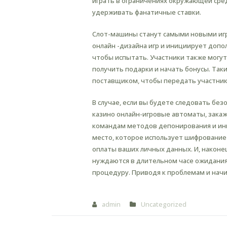
играть в ограничениях окружающей ср
удерживать фанатичные ставки.
Слот-машины станут самыми новыми игра
онлайн -дизайна игр и инициирует доп
чтобы испытать. Участники также могу
получить подарки и начать бонусы. Так
поставщиком, чтобы передать участник
В случае, если вы будете следовать без
казино онлайн-игровые автоматы, закаж
командам методов депонирования и ин
место, которое использует шифрование
оплаты ваших личных данных. И, наконец
нуждаются в длительном часе ожидания 
процедуру. Приводя к проблемам и нач
admin
Uncategorized