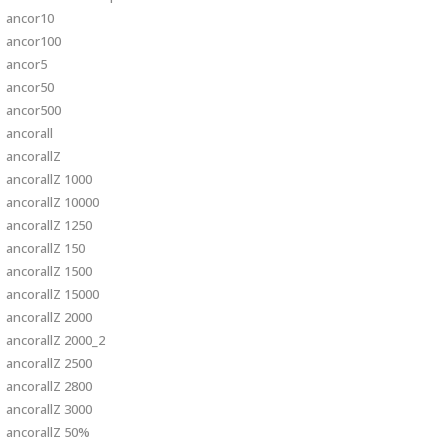
ancor10
ancor100
ancor5
ancor50
ancor500
ancorall
ancorallZ
ancorallZ 1000
ancorallZ 10000
ancorallZ 1250
ancorallZ 150
ancorallZ 1500
ancorallZ 15000
ancorallZ 2000
ancorallZ 2000_2
ancorallZ 2500
ancorallZ 2800
ancorallZ 3000
ancorallZ 50%