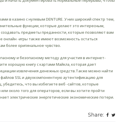
еды и начать документировать нормальные перерывы, чтобы
ми в казино с нулевым DENTURE. У них широкий спектр тем,
олнительные функции, которые делают это интересным,
т создавать предметы преданности, которые позволяют вам
ие онлайн -игры также имеют возможность остаться
ам более оригинальное чувство.
опасному и безопасному методу для участия в интернет-
ите хорошую книгу с картами Майкла, которая дает
ициации извлечения денежных средств.Также можно найти
 файлов SSL и двухкомпонентную аутентификацию для
, убедитесь, что вы избегаете веб -сайтов, которые
или около того для операторов, если вы хотите пройти
инает электрические энергетические экономические потери.
Share: