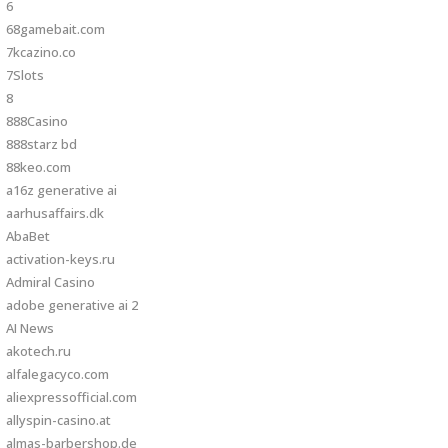
6
68gamebait.com
7kcazino.co
7Slots
8
888Casino
888starz bd
88keo.com
a16z generative ai
aarhusaffairs.dk
AbaBet
activation-keys.ru
Admiral Casino
adobe generative ai 2
AI News
akotech.ru
alfalegacyco.com
aliexpressofficial.com
allyspin-casino.at
almas-barbershop.de