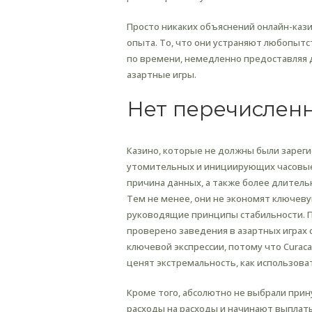
Просто никаких объяснений онлайн-кази
опыта.
То, что они устраняют любопытс
по времени, немедленно предоставляя д
азартные игры.
Нет перечислен
Казино, которые не должны были зареги
утомительных и инициирующих часовые 
причина данных, а также более длител
Тем не менее, они не экономят ключев
руководящие принципы стабильности. П
проверено заведения в азартных играх 
ключевой экспрессии, потому что Curaca
ценят экстремальность, как использоват
Кроме того, абсолютно не выбрали при
расходы на расходы и начинают выплаты