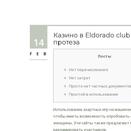
Казино в Eldorado club
14
протеза
FEB
Посты
Нет перечисленного
Нет затрат
Просто нет частных документо
Простой в использовании
Использование азартных игр на машинах
чтобы иметь возможность опробовать 
женщины. Эти сайты также предлагают 
рекламировать участников.