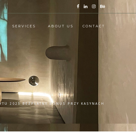
SERVICES
ABOUT US
CONTACT
YTU 2025 BEZPŁATNY BONUS PRZY KASYNAСH