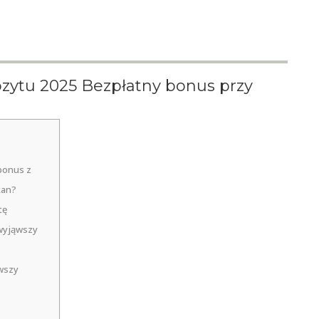
zytu 2025 Bezpłatny bonus przy
bonus z
kan?
tę
wyjąwszy
wszy