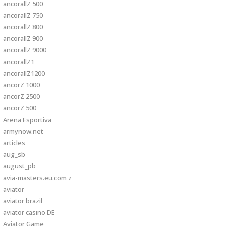
ancorallZ 500
ancorallZ 750
ancorallZ 800
ancorallZ 900
ancorallZ 9000
ancorallZ1
ancorallZ1200
ancorZ 1000
ancorZ 2500
ancorZ 500
Arena Esportiva
armynow.net
articles
aug_sb
august_pb
avia-masters.eu.com z
aviator
aviator brazil
aviator casino DE
Aviator Game