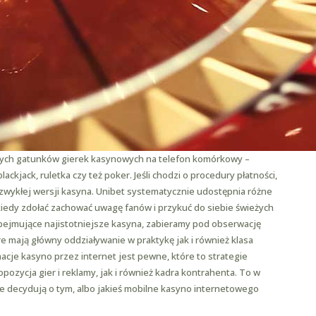
nych gatunków gierek kasynowych na telefon komórkowy –
ackjack, ruletka czy też poker. Jeśli chodzi o procedury płatności,
zwykłej wersji kasyna. Unibet systematycznie udostępnia różne
kiedy zdołać zachować uwagę fanów i przykuć do siebie świeżych
bejmujące najistotniejsze kasyna, zabieramy pod obserwację
re mają główny oddziaływanie w praktykę jak i również klasa
acje kasyno przez internet jest pewne, które to strategie
opozycja gier i reklamy, jak i również kadra kontrahenta. To w
rze decydują o tym, albo jakieś mobilne kasyno internetowego