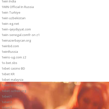
1win India
1WIN Official In Russia
1win Turkiye
1win uzbekistan
1win-eg.net
1win-qeydiyyat.com
1win-senegal.comfr-sn z1
1winazerbaycan.org
1winbd.com
1winRussia
1wins-ug.com z2
1x-bet.sbs
1xbet casino BD
1xbet KR
1xbet malaysia
1xbet Morocco
1xbet-uzbek.org
1xbet1
1xbet2
1xbet3