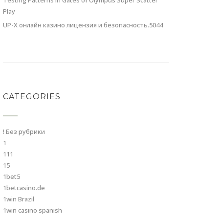
Testing Patterns in Gates of Olympus Super Scatter
Play
UP-X онлайн казино лицензия и безопасность.5044
CATEGORIES
! Без рубрики
1
111
15
1bet5
1betcasino.de
1win Brazil
1win casino spanish