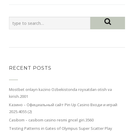
RECENT POSTS
Mostbet onlayn kazino Ozbekistonda royxatdan otish va
kirish.2001
Казино – Официальный сайт Pin Up Casino Входи и играй
2025.4055 (2)
Casibom – casibom casino resmi gncel giri.3560
Testing Patterns in Gates of Olympus Super Scatter Play