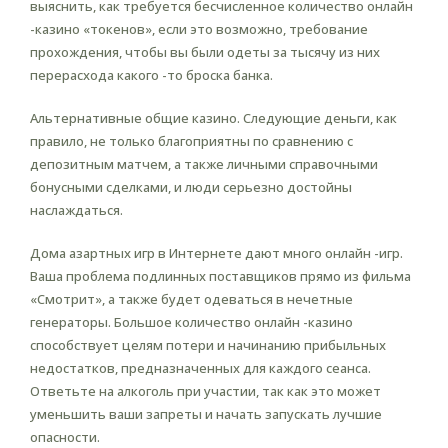
выяснить, как требуется бесчисленное количество онлайн
-казино «токенов», если это возможно, требование
прохождения, чтобы вы были одеты за тысячу из них
перерасхода какого -то броска банка.
Альтернативные общие казино. Следующие деньги, как
правило, не только благоприятны по сравнению с
депозитным матчем, а также личными справочными
бонусными сделками, и люди серьезно достойны
наслаждаться.
Дома азартных игр в Интернете дают много онлайн -игр.
Ваша проблема подлинных поставщиков прямо из фильма
«Смотрит», а также будет одеваться в нечетные
генераторы. Большое количество онлайн -казино
способствует целям потери и начинанию прибыльных
недостатков, предназначенных для каждого сеанса.
Ответьте на алкоголь при участии, так как это может
уменьшить ваши запреты и начать запускать лучшие
опасности.