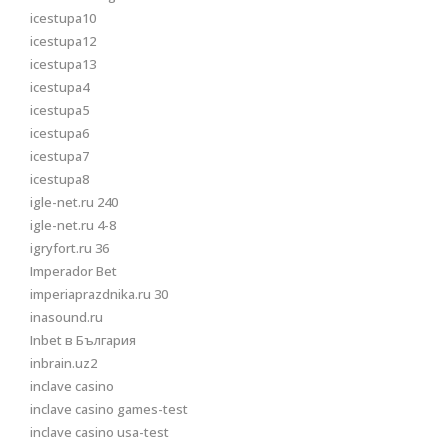
icestupa10
icestupa12
icestupa13
icestupa4
icestupa5
icestupa6
icestupa7
icestupa8
igle-net.ru 240
igle-net.ru 4-8
igryfort.ru 36
Imperador Bet
imperiaprazdnika.ru 30
inasound.ru
Inbet в България
inbrain.uz2
inclave casino
inclave casino games-test
inclave casino usa-test