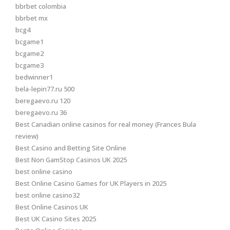
bbrbet colombia
bbrbet mx
bcg4
bcgame1
bcgame2
bcgame3
bedwinner1
bela-lepin77.ru 500
beregaevo.ru 120
beregaevo.ru 36
Best Canadian online casinos for real money (Frances Bula
review)
Best Casino and Betting Site Online
Best Non GamStop Casinos UK 2025
best online casino
Best Online Casino Games for UK Players in 2025
best online casino32
Best Online Casinos UK
Best UK Casino Sites 2025