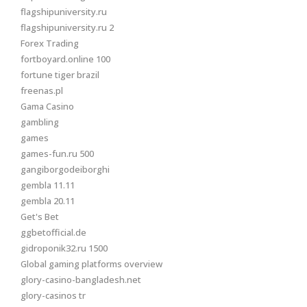
flagshipuniversity.ru
flagshipuniversity.ru 2
Forex Trading
fortboyard.online 100
fortune tiger brazil
freenas.pl
Gama Casino
gambling
games
games-fun.ru 500
gangiborgodeiborghi
gembla 11.11
gembla 20.11
Get's Bet
ggbetofficial.de
gidroponik32.ru 1500
Global gaming platforms overview
glory-casino-bangladesh.net
glory-casinos tr