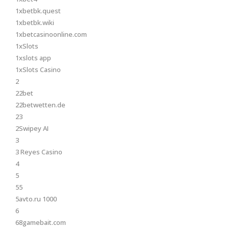
1xbetbk.quest
1xbetbk.wiki
1xbetcasinoonline.com
1xSlots
1xslots app
1xSlots Casino
2
22bet
22betwetten.de
23
2Swipey AI
3
3 Reyes Casino
4
5
55
5avto.ru 1000
6
68gamebait.com