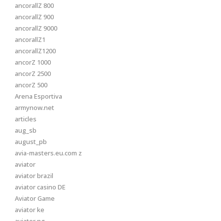
ancorallZ 800
ancorallZ 900
ancorallZ 9000
ancorallZ1
ancorallZ1200
ancorZ 1000
ancorZ 2500
ancorZ 500
Arena Esportiva
armynow.net
articles
aug_sb
august_pb
avia-masters.eu.com z
aviator
aviator brazil
aviator casino DE
Aviator Game
aviator ke