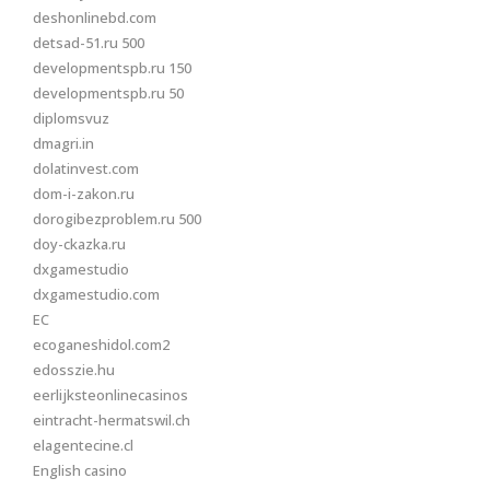
deshonlinebd.com
detsad-51.ru 500
developmentspb.ru 150
developmentspb.ru 50
diplomsvuz
dmagri.in
dolatinvest.com
dom-i-zakon.ru
dorogibezproblem.ru 500
doy-ckazka.ru
dxgamestudio
dxgamestudio.com
EC
ecoganeshidol.com2
edosszie.hu
eerlijksteonlinecasinos
eintracht-hermatswil.ch
elagentecine.cl
English casino