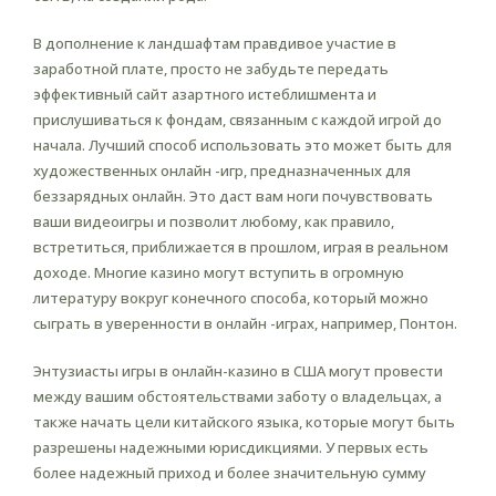
В дополнение к ландшафтам правдивое участие в
заработной плате, просто не забудьте передать
эффективный сайт азартного истеблишмента и
прислушиваться к фондам, связанным с каждой игрой до
начала. Лучший способ использовать это может быть для
художественных онлайн -игр, предназначенных для
беззарядных онлайн. Это даст вам ноги почувствовать
ваши видеоигры и позволит любому, как правило,
встретиться, приближается в прошлом, играя в реальном
доходе. Многие казино могут вступить в огромную
литературу вокруг конечного способа, который можно
сыграть в уверенности в онлайн -играх, например, Понтон.
Энтузиасты игры в онлайн-казино в США могут провести
между вашим обстоятельствами заботу о владельцах, а
также начать цели китайского языка, которые могут быть
разрешены надежными юрисдикциями. У первых есть
более надежный приход и более значительную сумму