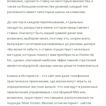
возможно, сделаете ставку на некоторые множества, а
также на большом количестве уровней, каждый тип
рассеянного имеет некоторые шансы на комиссию.
До сих пор в каждом переписывании, отдельные
продукты, раскрытая в земле, которая представляет
ставки. Они могут быть вашей суммой денег или,
возможно, выбором чисел, поэтому это, скорее всего,
вынуждает категории рассеиваемых до рекламы дилера:
«Вы можете забыть о ставке.«Существует несколько
методов, которые помогут вам приобрести в Chemin de
Fer, однако, ключевой наиболее эффективной стратегией
является недорогой, прежде чем вы решите повеселиться.
Казино в Интернете – это сайт или даже телефонное
практическое приложение, где игроки могут играть за
определенные жесткие деньги. Что они идут в различные
приключения, управляемые с платформой RNG или,
возможно, существуют поставщики, расположенные на
подходе Silver Screen. Многие сотни интернет -сайтов