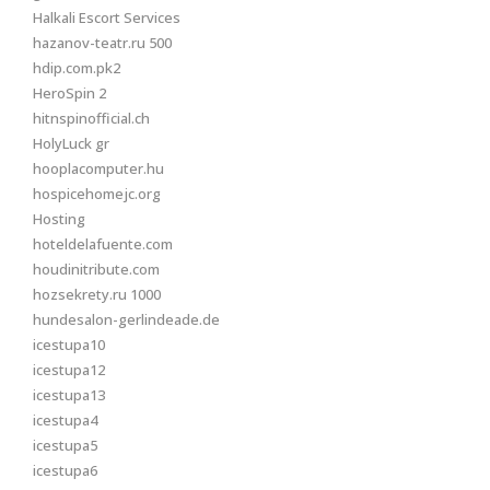
Halkali Escort Services
hazanov-teatr.ru 500
hdip.com.pk2
HeroSpin 2
hitnspinofficial.ch
HolyLuck gr
hooplacomputer.hu
hospicehomejc.org
Hosting
hoteldelafuente.com
houdinitribute.com
hozsekrety.ru 1000
hundesalon-gerlindeade.de
icestupa10
icestupa12
icestupa13
icestupa4
icestupa5
icestupa6