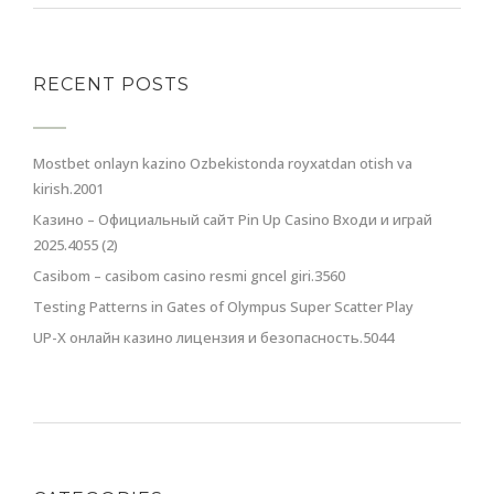
RECENT POSTS
Mostbet onlayn kazino Ozbekistonda royxatdan otish va
kirish.2001
Казино – Официальный сайт Pin Up Casino Входи и играй
2025.4055 (2)
Casibom – casibom casino resmi gncel giri.3560
Testing Patterns in Gates of Olympus Super Scatter Play
UP-X онлайн казино лицензия и безопасность.5044