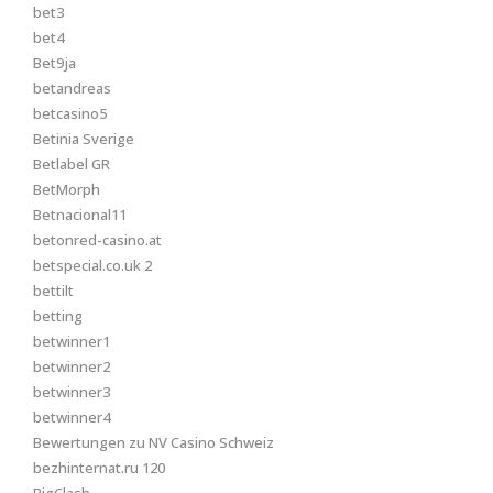
bet3
bet4
Bet9ja
betandreas
betcasino5
Betinia Sverige
Betlabel GR
BetMorph
Betnacional11
betonred-casino.at
betspecial.co.uk 2
bettilt
betting
betwinner1
betwinner2
betwinner3
betwinner4
Bewertungen zu NV Casino Schweiz
bezhinternat.ru 120