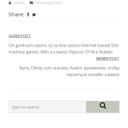
admin
Uncategorized
Share:
Post
OLDER POST
navigation
On goldrush-casino.co.za line casino Internet based Slot
machine games With a Lowest Deposit Of litre Rubles
NEWER POST
Быть Olimp.com скачать Aviator временем, чтобы
научиться онлайн -казино