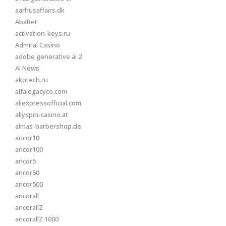
aarhusaffairs.dk
AbaBet
activation-keys.ru
Admiral Casino
adobe generative ai 2
AI News
akotech.ru
alfalegacyco.com
aliexpressofficial.com
allyspin-casino.at
almas-barbershop.de
ancor10
ancor100
ancor5
ancor50
ancor500
ancorall
ancorallZ
ancorallZ 1000