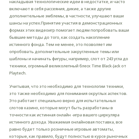
накладывая технологические идеи в недостатке, и часто
включают в себя рассеяния, дикие, а также другие
дополнительные эмблемы, в частности, улучшают ваши
шансы на успех.Принятие участия в демонстрационных
формах этих видеоигр помогает людям попробовать ваши
бывшие методы до того, как создать накопление
истинного фонда. Тем не менее, это позволяет им
опробовать дополнительные закругленные темы или
шаблоны и начинать фигуры, например, слот от 243 угла до
техники, огромный великолепный блеск Time Black-Jack от
Playtech.
Учитывая, что это необходимо для технологии техники,
это также необходимо для понимания округлых аспектов.
Это работает специально верно для испытательных
слотов казино, которые могут быть разработаны в
точности как истинная онлайн -игра вашего циркуляра
истинного дохода. Уважаемая онлайновая поставка, все
равно будет только розничные игровые автоматы,
которые, как правило, будут полностью в курсе рыночных