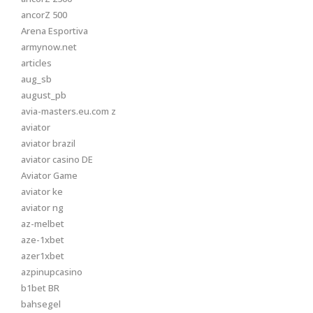
ancorZ 500
Arena Esportiva
armynow.net
articles
aug_sb
august_pb
avia-masters.eu.com z
aviator
aviator brazil
aviator casino DE
Aviator Game
aviator ke
aviator ng
az-melbet
aze-1xbet
azer1xbet
azpinupcasino
b1bet BR
bahsegel