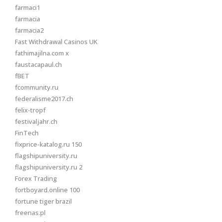
farmaci1
farmacia
farmacia2
Fast Withdrawal Casinos UK
fathimajilna.com x
faustacapaul.ch
fBET
fcommunity.ru
federalisme2017.ch
felix-tropf
festivaljahr.ch
FinTech
fixprice-katalog.ru 150
flagshipuniversity.ru
flagshipuniversity.ru 2
Forex Trading
fortboyard.online 100
fortune tiger brazil
freenas.pl