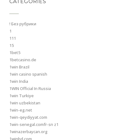
CATEGORIES
! Без рубрики
1
111
15
1bet5
1betcasino.de
1win Brazil
1win casino spanish
1win India
1WIN Official In Russia
1win Turkiye
1win uzbekistan
1win-eg.net
1win-qeydiyyat.com
1win-senegal.comfr-sn z1
1winazerbaycan.org
1winbd.com