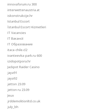
innovaforum.ru 300
interwettenaustria.at
iskonstrukcije.hr
Istanbul Escort
İstanbul Escort Hizmetleri
IT Vacancies
IT Вакансії
IT Образование
itaca-chile.cl2
ivanteevka-park.ru 600
izidopotpora.hr
Jackpot Raider Casino
jaya91
jaya92
jetton 23.09
jetton ru 23.09
Jeux
jrddemolitionltd.co.uk
july_bh