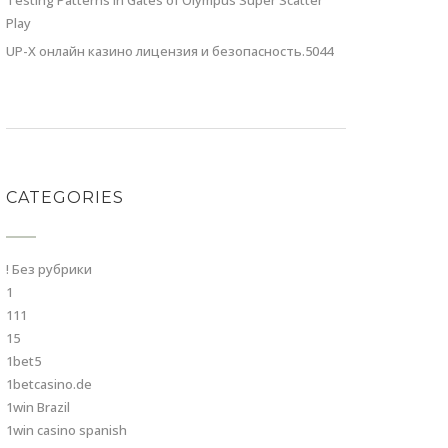
Testing Patterns in Gates of Olympus Super Scatter
Play
UP-X онлайн казино лицензия и безопасность.5044
CATEGORIES
! Без рубрики
1
111
15
1bet5
1betcasino.de
1win Brazil
1win casino spanish