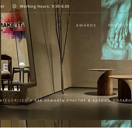
net
Working Hours: 9:30-6:00
AWARDS
PROJECTS
LE
ATEGORIZED
/
КАК ПРИНЯТЬ УЧАСТИЕ В КАЗИНО ОНЛАЙ