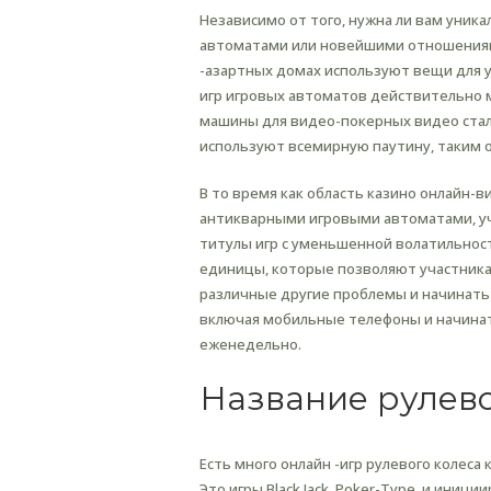
Независимо от того, нужна ли вам уника
автоматами или новейшими отношениями
-азартных домах используют вещи для 
игр игровых автоматов действительно 
машины для видео-покерных видео ста
используют всемирную паутину, таким о
В то время как область казино онлайн
антикварными игровыми автоматами, уча
титулы игр с уменьшенной волатильнос
единицы, которые позволяют участника
различные другие проблемы и начинать 
включая мобильные телефоны и начинать
еженедельно.
Название рулево
Есть много онлайн -игр рулевого колеса
Это игры Black Jack, Poker-Type, и иници