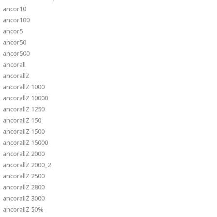
ancor10
ancor100
ancor5
ancor50
ancor500
ancorall
ancorallZ
ancorallZ 1000
ancorallZ 10000
ancorallZ 1250
ancorallZ 150
ancorallZ 1500
ancorallZ 15000
ancorallZ 2000
ancorallZ 2000_2
ancorallZ 2500
ancorallZ 2800
ancorallZ 3000
ancorallZ 50%