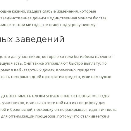
ующие казино, издают слабые изменения, которые
s (единственная деньги = единственная монета бюста).
иваете свои методы, не ставя под угрозу никому.
ных заведений
едство для участников, которые хотели бы избежать хлопот
вшую часть. Они также отправляют быстро выплату. По
омах в веб -азартных домах, возможно, придется
жать несколько дней в их снятии средств, если вам нужно
Л ДОЛЖЕН ИМЕТЬ БЛОКИ УПРАВЛЕНИЕ ОСНОВНЫЕ МЕТОДЫ
участников, если вы хотите войти в их специфику для
ной и безопасной, поскольку он не раскрывает идентичность
 для оптимизации процессов, потому что сталкивается и