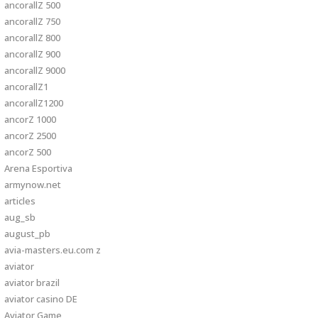
ancorallZ 500
ancorallZ 750
ancorallZ 800
ancorallZ 900
ancorallZ 9000
ancorallZ1
ancorallZ1200
ancorZ 1000
ancorZ 2500
ancorZ 500
Arena Esportiva
armynow.net
articles
aug_sb
august_pb
avia-masters.eu.com z
aviator
aviator brazil
aviator casino DE
Aviator Game