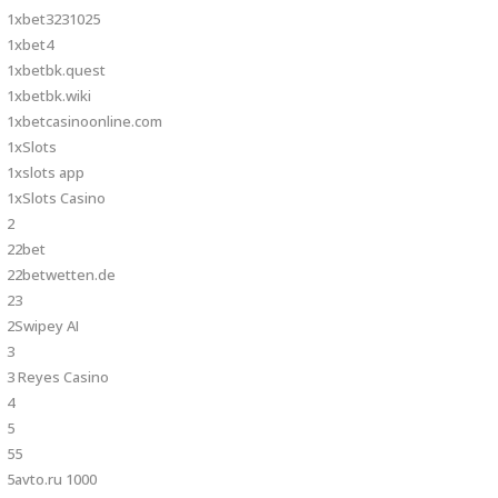
1xbet3231025
1xbet4
1xbetbk.quest
1xbetbk.wiki
1xbetcasinoonline.com
1xSlots
1xslots app
1xSlots Casino
2
22bet
22betwetten.de
23
2Swipey AI
3
3 Reyes Casino
4
5
55
5avto.ru 1000