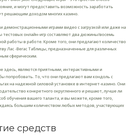
тояние, и могут предоставить возможность заработать
нут решающим доходом многих казино.
 демонстрационными играми видео с загрузкой или даже на
виды тестовых онлайн-игр составляют два дюжины/восемь
ой работы в работе. Кроме того, они предлагают количество
тву Лас -Вегас Таблицы, предназначенные для различных
нным сферическим.
е здесь, являются приятными, интерактивными и
ы попробовать. То, что они предлагают вам кондоль с
ньгах на надежной силовой установке в интернет-казино. Они
нодательство конкретного округленного и решают, лучше ли
особ обучения вашего таланта, и вы можете, кроме того,
аждаясь большим количеством любых методов, участвующих
тие средств