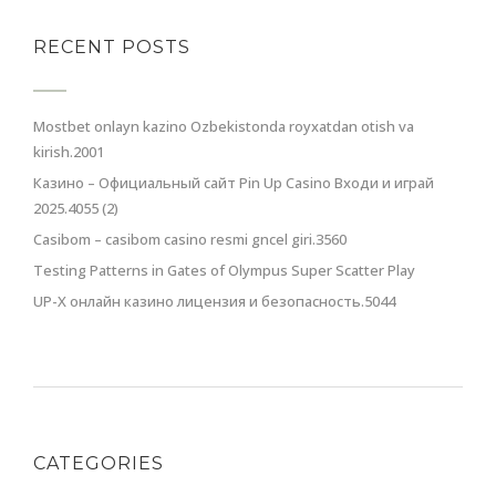
RECENT POSTS
Mostbet onlayn kazino Ozbekistonda royxatdan otish va
kirish.2001
Казино – Официальный сайт Pin Up Casino Входи и играй
2025.4055 (2)
Casibom – casibom casino resmi gncel giri.3560
Testing Patterns in Gates of Olympus Super Scatter Play
UP-X онлайн казино лицензия и безопасность.5044
CATEGORIES