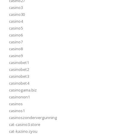
casino27
casino3
casino30
casino4
casino5
casino6
casino7
casino8
casino9
casinobet1
casinobet2
casinobet3
casinobet4
casinogama.biz
casinonon1
casinos
casinos1
casinoszondervergunning
cat-casino3.store
cat-kazino.cyou