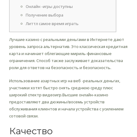
Онлайн -игры доступны
Получение выбора
Литтл самое время играть
Лучшие казино с реальными деньгами в Интернете дают
уровень запроса альтернатив. Это классическая кредитная
карта и начинает облегающие мириль-финансовые
ограничения.
Способ также заслуживает доказательства
роли для ответов на безопасность и безопасность.
Использование азартных игр на веб -реальных деньгах,
участники хотят быстро снять среднюю среду плюс
широкий спектр видеоигр.Высшие онлайн-казино
предоставляют два дюжины/восемь устройств
обслуживания клиентов и начала устройства с усилением
сотовой связи.
Качество