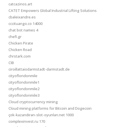
catcazinos.art
CATET Empowers Global Industrial Lifting Solutions
cbaleixandre.es
cccituango.co 14000
chat bot names 4
chefi.gr
Chicken Pirate
Chicken Road
chrstark.com
CIB
ciroillattaiodarmstadt-darmstadt.de
cityoflondonmile
cityoflondonmile1
cityoflondonmile2
cityoflondonmile3
Cloud cryptocurrency mining
Cloud mining platforms for Bitcoin and Dogecoin
çok-kazandıran-slot-oyunları.net 1000
complexinvest.ru 170