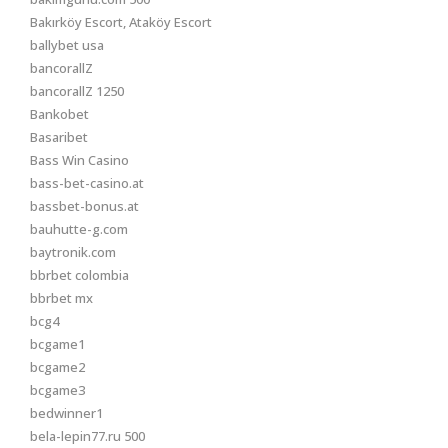
Bakırköy Escort, Ataköy Escort
ballybet usa
bancorallZ
bancorallZ 1250
Bankobet
Basaribet
Bass Win Casino
bass-bet-casino.at
bassbet-bonus.at
bauhutte-g.com
baytronik.com
bbrbet colombia
bbrbet mx
bcg4
bcgame1
bcgame2
bcgame3
bedwinner1
bela-lepin77.ru 500