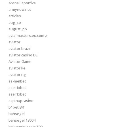
Arena Esportiva
armynow.net
articles
aug_sb
august_pb
avia-masters.eu.com z
aviator
aviator brazil
aviator casino DE
Aviator Game
aviator ke
aviator ng
az-melbet
aze-1xbet
azer1xbet
azpinupcasino
b1bet BR
bahsegel
bahsegel 13004
bakimgunu.com 500