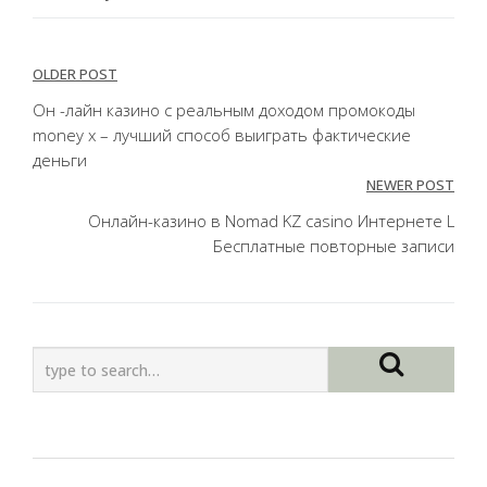
Post
OLDER POST
navigation
Он -лайн казино с реальным доходом промокоды
money x – лучший способ выиграть фактические
деньги
NEWER POST
Онлайн-казино в Nomad KZ casino Интернете L
Бесплатные повторные записи