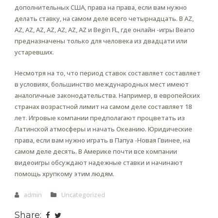
дополнительных США, права на права, если вам нужно
делать ставку, на самом деле всего четырнадцать. В AZ,
AZ, AZ, AZ, AZ, AZ, AZ, AZ и Begin FL, где онлайн -игры Beano
предназначены только для человека из двадцати или
устаревших.
Несмотря на то, что период ставок составляет составляет
в условиях, большинство международных мест имеют
аналогичные законодательства. Например, в европейских
странах возрастной лимит на самом деле составляет 18
лет. Игровые компании предполагают процветать из
Латинской атмосферы и начать Океанию. Юридические
права, если вам нужно играть в Папуа -Новая Гвинее, на
самом деле десять. В Америке почти все компании
видеоигры обсуждают надежные ставки и начинают
помощь хрупкому этим людям.
admin
Uncategorized
Share: