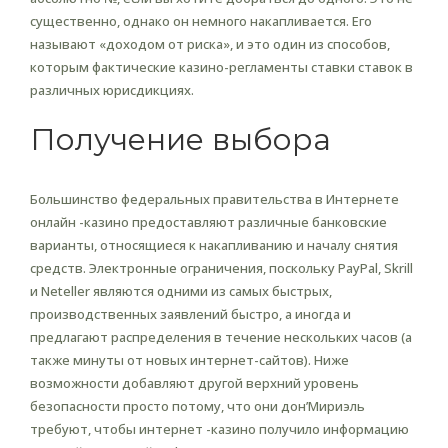
существенно, однако он немного накапливается. Его
называют «доходом от риска», и это один из способов,
которым фактические казино-регламенты ставки ставок в
различных юрисдикциях.
Получение выбора
Большинство федеральных правительства в Интернете
онлайн -казино предоставляют различные банковские
варианты, относящиеся к накапливанию и началу снятия
средств. Электронные ограничения, поскольку PayPal, Skrill
и Neteller являются одними из самых быстрых,
производственных заявлений быстро, а иногда и
предлагают распределения в течение нескольких часов (а
также минуты от новых интернет-сайтов). Ниже
возможности добавляют другой верхний уровень
безопасности просто потому, что они дон’Мириэль
требуют, чтобы интернет -казино получило информацию