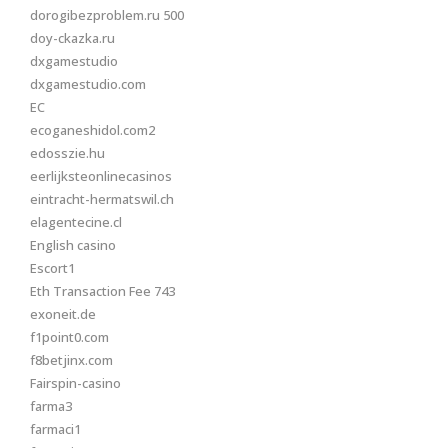
dorogibezproblem.ru 500
doy-ckazka.ru
dxgamestudio
dxgamestudio.com
EC
ecoganeshidol.com2
edosszie.hu
eerlijksteonlinecasinos
eintracht-hermatswil.ch
elagentecine.cl
English casino
Escort1
Eth Transaction Fee 743
exoneit.de
f1point0.com
f8betjinx.com
Fairspin-casino
farma3
farmaci1