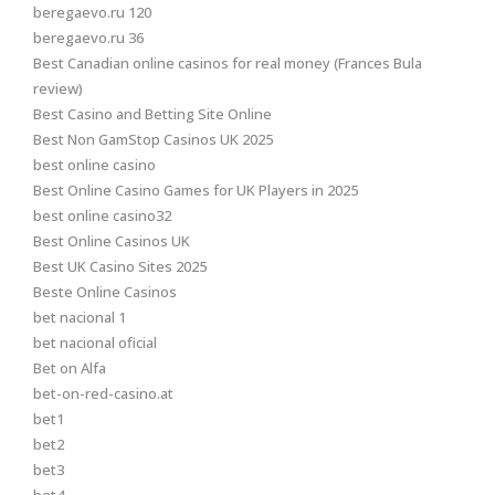
beregaevo.ru 120
beregaevo.ru 36
Best Canadian online casinos for real money (Frances Bula
review)
Best Casino and Betting Site Online
Best Non GamStop Casinos UK 2025
best online casino
Best Online Casino Games for UK Players in 2025
best online casino32
Best Online Casinos UK
Best UK Casino Sites 2025
Beste Online Casinos
bet nacional 1
bet nacional oficial
Bet on Alfa
bet-on-red-casino.at
bet1
bet2
bet3