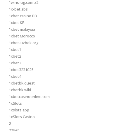
1wins-ug.com z2
1x-bet.sbs
1xbet casino BD
1xbet KR
1xbet malaysia
1xbet Morocco
1xbet-uzbek.org
1xbet1
1xbet2
1xbet3
1xbet3231025
1xbet4
1xbetbk.quest
1xbetbk.wiki
1xbetcasinoonline.com
1xSlots
1xslots app
1xSlots Casino
2
22bet