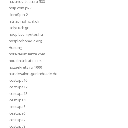
hazanov-teatr.ru 500
hdip.com.pk2
HeroSpin 2
hitnspinofficial.ch
HolyLuck gr
hooplacomputer.hu
hospicehomejc.org
Hosting
hoteldelafuente.com
houdinitribute.com
hozsekrety.ru 1000
hundesalon-gerlindeade.de
icestupa10
icestupa12
icestupa13
icestupa4
icestupa5
icestupa6
icestupa7
icestupa8