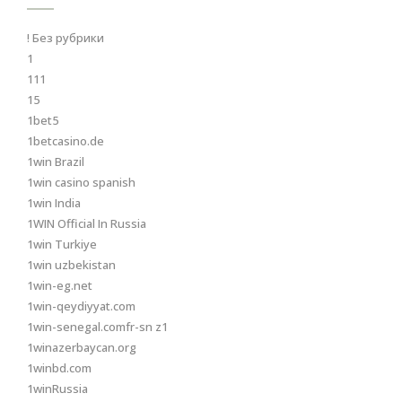
! Без рубрики
1
111
15
1bet5
1betcasino.de
1win Brazil
1win casino spanish
1win India
1WIN Official In Russia
1win Turkiye
1win uzbekistan
1win-eg.net
1win-qeydiyyat.com
1win-senegal.comfr-sn z1
1winazerbaycan.org
1winbd.com
1winRussia