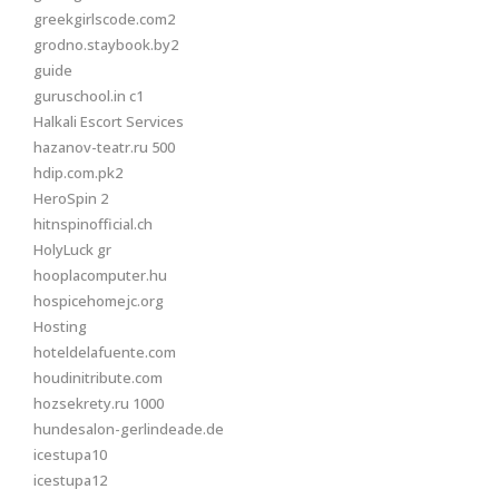
greekgirlscode.com2
grodno.staybook.by2
guide
guruschool.in c1
Halkali Escort Services
hazanov-teatr.ru 500
hdip.com.pk2
HeroSpin 2
hitnspinofficial.ch
HolyLuck gr
hooplacomputer.hu
hospicehomejc.org
Hosting
hoteldelafuente.com
houdinitribute.com
hozsekrety.ru 1000
hundesalon-gerlindeade.de
icestupa10
icestupa12