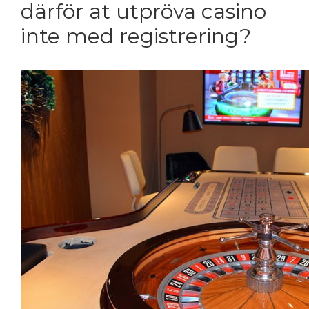
därför at utpröva casino
inte med registrering?