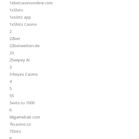
1xbetcasinoonline.com
1xSlots
1xslots app
1xSlots Casino
2
22bet
22betwetten.de
23
2Swipey AI
3
3 Reyes Casino
4
5
55
5avto.ru 1000
6
68gamebait.com
7kcazino.co
7Slots
8