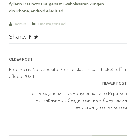
fyller n i casinots URL genast i webbläsaren kungen
din iPhone, Android eller iPad.
admin
Uncategorized
Share:
Post
OLDER POST
navigation
Free Spins No Deposito Premie slachtmaand take5 offlin
afloop 2024
NEWER POST
Топ Бездепозитных Бонусов казино Игра Без
РискаКазино с бездепозитным бонусом за
регистрацию с выводом