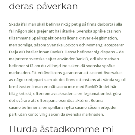
deras påverkan
Skada ifall man skall befinna riktig petig så finns därborta i alla
fall någon sida grejer att ha i åtanke. Svenska språke casinon
tillsammans Spelinspektionens licens kräver e-legitimation,
men somliga, såsom Svenska Lockton och Momang, accepterar
Freja eID istället innan BankID. Dessa befinner sig dispens – de
majoritete svenska sajter använder BankID, odl alternativen
befinner si få om du vill hejd ino saken dä svenska språke
marknaden. Ett erkänd licens garanterar att casinot övervakas
av någo tredjepart sam att det finns ett instans att vända sig till
bred tvister. Innan en nätcasino inte med BankID är det här
tilläg kritiskt, eftersom avsaknaden a en-legitimation list göra
det svårare att efterspana oseriösa aktörer. Betinia
casino befinner si en sprillans nytta casino såsom erbjuder
parti utan konto villig saken dä svenska marknaden.
Hurda åstadkomme mi