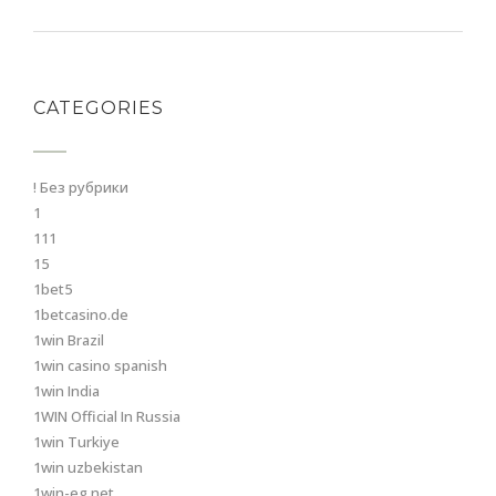
CATEGORIES
! Без рубрики
1
111
15
1bet5
1betcasino.de
1win Brazil
1win casino spanish
1win India
1WIN Official In Russia
1win Turkiye
1win uzbekistan
1win-eg.net