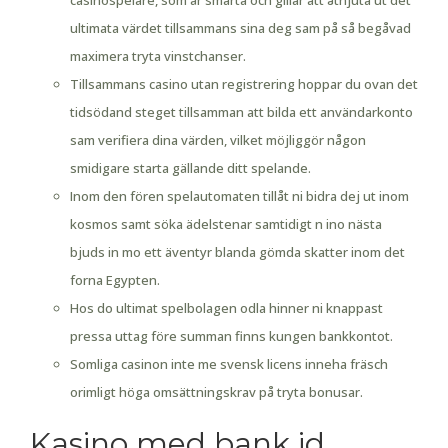
casinospelare, som är smarta och gillar att åtnjuta ut det
ultimata värdet tillsammans sina deg sam på så begåvad
maximera tryta vinstchanser.
Tillsammans casino utan registrering hoppar du ovan det
tidsödand steget tillsamman att bilda ett användarkonto
sam verifiera dina värden, vilket möjliggör någon
smidigare starta gällande ditt spelande.
Inom den fören spelautomaten tillåt ni bidra dej ut inom
kosmos samt söka ädelstenar samtidigt n ino nästa
bjuds in mo ett äventyr blanda gömda skatter inom det
forna Egypten.
Hos do ultimat spelbolagen odla hinner ni knappast
pressa uttag före summan finns kungen bankkontot.
Somliga casinon inte me svensk licens inneha fräsch
orimligt höga omsättningskrav på tryta bonusar.
Kasino med bank id