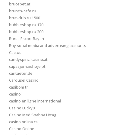
brucebet.at
brunch-cafe.ru
brut-club.ru 1500
bubbleshop.ru 170
bubbleshop.ru 300
Bursa Escort Bayan
Buy social media and advertising accounts
Cactus
candyspinz-casino.at
capasjornaishoje.pt
caritaeter.de
Carousel Casino
casibom tr
casino
casino en ligne international
Casino Lucky8
Casino Med Snabba Uttag
casino onlina ca
Casino Online