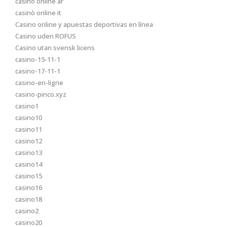
casino online ar
casinò online it
Casino online y apuestas deportivas en línea
Casino uden ROFUS
Casino utan svensk licens
casino-15-11-1
casino-17-11-1
casino-en-ligne
casino-pinco.xyz
casino1
casino10
casino11
casino12
casino13
casino14
casino15
casino16
casino18
casino2
casino20