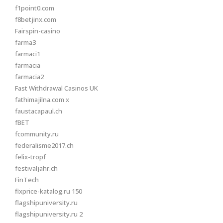
f1point0.com
f8betjinx.com
Fairspin-casino
farma3
farmaci1
farmacia
farmacia2
Fast Withdrawal Casinos UK
fathimajilna.com x
faustacapaul.ch
fBET
fcommunity.ru
federalisme2017.ch
felix-tropf
festivaljahr.ch
FinTech
fixprice-katalog.ru 150
flagshipuniversity.ru
flagshipuniversity.ru 2