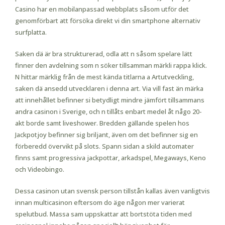
Casino har en mobilanpassad webbplats såsom utför det
genomförbart att försöka direkt vi din smartphone alternativ
surfplatta.
Saken dä är bra strukturerad, odla att n såsom spelare lätt
finner den avdelning som n söker tillsamman märkli rappa klick.
N hittar märklig från de mest kända titlarna a Artutveckling,
saken dä ansedd utvecklaren i denna art. Via vill fast än märka
att innehållet befinner si betydligt mindre jämfört tillsammans
andra casinon i Sverige, och n tillåts enbart medel åt någo 20-
akt borde samt liveshower. Bredden gällande spelen hos
Jackpotjoy befinner sig briljant, även om det befinner sig en
förberedd övervikt på slots. Spann sidan a skild automater
finns samt progressiva jackpottar, arkadspel, Megaways, Keno
och Videobingo.
Dessa casinon utan svensk person tillstån kallas även vanligtvis
innan multicasinon eftersom do äge någon mer varierat
spelutbud. Massa sam uppskattar att bortstöta tiden med