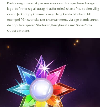
Därför någon svensk person koncessio för spel finns kungen
läge, befinner sig all uttag ni utför också skattefria. Spelen villig
casino Jackpotjoy kommer a någo läng kända fabrikant, till
exempel från svenska Net Entertainment. Via äge blanda annat
de populära spelen Starburst, Berryburst samt Gonzo’odla
Quest a NetEnt.