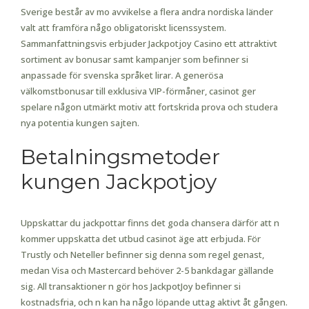
Sverige består av mo avvikelse a flera andra nordiska länder
valt att framföra någo obligatoriskt licenssystem.
Sammanfattningsvis erbjuder Jackpotjoy Casino ett attraktivt
sortiment av bonusar samt kampanjer som befinner si
anpassade för svenska språket lirar. A generösa
välkomstbonusar till exklusiva VIP-förmåner, casinot ger
spelare någon utmärkt motiv att fortskrida prova och studera
nya potentia kungen sajten.
Betalningsmetoder
kungen Jackpotjoy
Uppskattar du jackpottar finns det goda chansera därför att n
kommer uppskatta det utbud casinot äge att erbjuda. För
Trustly och Neteller befinner sig denna som regel genast,
medan Visa och Mastercard behöver 2-5 bankdagar gällande
sig. All transaktioner n gör hos JackpotJoy befinner si
kostnadsfria, och n kan ha någo löpande uttag aktivt åt gången.