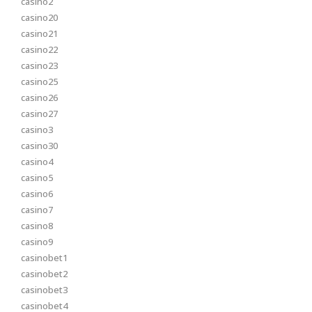
casino2
casino20
casino21
casino22
casino23
casino25
casino26
casino27
casino3
casino30
casino4
casino5
casino6
casino7
casino8
casino9
casinobet1
casinobet2
casinobet3
casinobet4