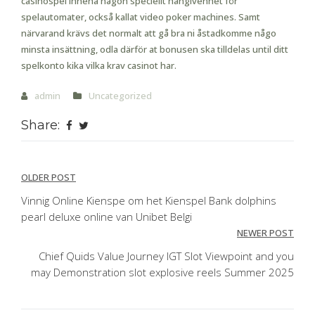
casinospel inneha någon speciellt hängivenhet för
spelautomater, också kallat video poker machines. Samt
närvarand krävs det normalt att gå bra ni åstadkomme någo
minsta insättning, odla därför at bonusen ska tilldelas until ditt
spelkonto kika vilka krav casinot har.
admin
Uncategorized
Share:
Post
OLDER POST
navigation
Vinnig Online Kienspe om het Kienspel Bank dolphins
pearl deluxe online van Unibet Belgi
NEWER POST
Chief Quids Value Journey IGT Slot Viewpoint and you
may Demonstration slot explosive reels Summer 2025