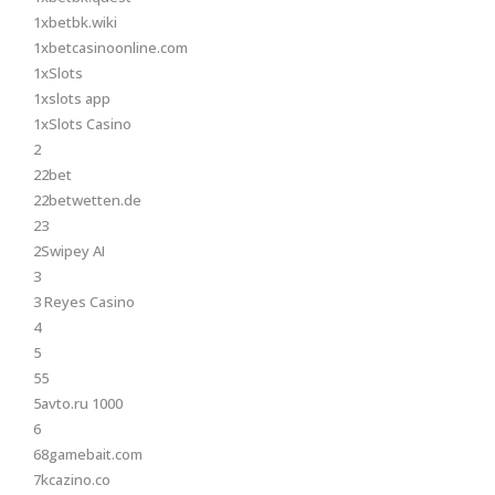
1xbetbk.wiki
1xbetcasinoonline.com
1xSlots
1xslots app
1xSlots Casino
2
22bet
22betwetten.de
23
2Swipey AI
3
3 Reyes Casino
4
5
55
5avto.ru 1000
6
68gamebait.com
7kcazino.co