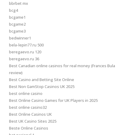
bbrbet mx
bcg4
bcgame1
bcgame2
bcgame3
bedwinner1
bela-lepin77.ru 500
beregaevo.ru 120
beregaevo.ru 36
Best Canadian online casinos for real money (Frances Bula
review)
Best Casino and Betting Site Online
Best Non GamStop Casinos UK 2025
best online casino
Best Online Casino Games for UK Players in 2025
best online casino32
Best Online Casinos UK
Best UK Casino Sites 2025
Beste Online Casinos