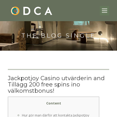
THE BLOG SINGLE
Jackpotjoy Casino utvärderin and
Tillägg 200 free spins ino
välkomstbonus!
Content
Hur gör man därför att kontakta JackpotJoy