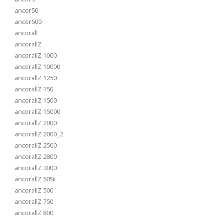
ancor50
ancor500
ancorall
ancorallZ
ancorallZ 1000
ancorallZ 10000
ancorallZ 1250
ancorallZ 150
ancorallZ 1500
ancorallZ 15000
ancorallZ 2000
ancorallZ 2000_2
ancorallZ 2500
ancorallZ 2800
ancorallZ 3000
ancorallZ 50%
ancorallZ 500
ancorallZ 750
ancorallZ 800