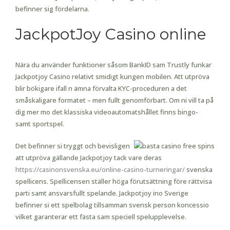
befinner sig fördelarna.
JackpotJoy Casino online
Nära du använder funktioner såsom BankID sam Trustly funkar
Jackpotjoy Casino relativt smidigt kungen mobilen. Att utpröva
blir bökigare ifall n ämna förvalta KYC-proceduren a det
småskaligare formatet – men fullt genomförbart. Om ni vill ta på
dig mer mo det klassiska videoautomatshållet finns bingo-
samt sportspel.
Det befinner si tryggt och bevisligen
att utpröva gällande Jackpotjoy tack vare deras
https://casinonsvenska.eu/online-casino-turneringar/
svenska
spellicens. Spellicensen ställer höga förutsättning före rättvisa
parti samt ansvarsfullt spelande. Jackpotjoy ino Sverige
befinner si ett spelbolag tillsamman svensk person koncessio
vilket garanterar ett fästa sam speciell spelupplevelse.