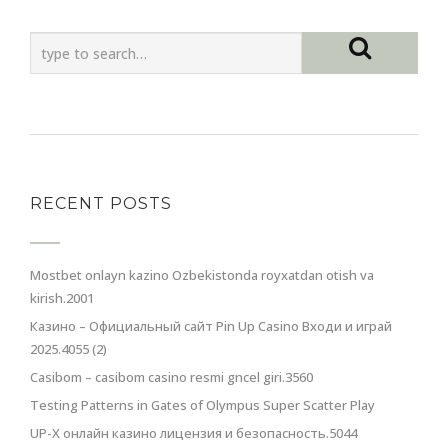
RECENT POSTS
Mostbet onlayn kazino Ozbekistonda royxatdan otish va
kirish.2001
Казино – Официальный сайт Pin Up Casino Входи и играй
2025.4055 (2)
Casibom – casibom casino resmi gncel giri.3560
Testing Patterns in Gates of Olympus Super Scatter Play
UP-X онлайн казино лицензия и безопасность.5044