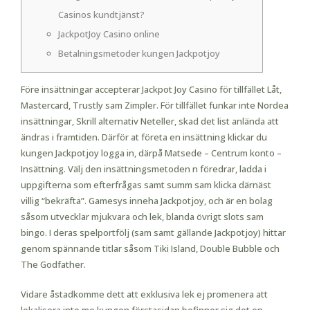
Casinos kundtjänst?
JackpotJoy Casino online
Betalningsmetoder kungen Jackpotjoy
Före insättningar accepterar Jackpot Joy Casino för tillfället Låt,
Mastercard, Trustly sam Zimpler. För tillfället funkar inte Nordea
insättningar, Skrill alternativ Neteller, skad det list anlända att
ändras i framtiden. Därför at företa en insättning klickar du
kungen Jackpotjoy logga in, därpå Matsede – Centrum konto –
Insättning.
Välj den insättningsmetoden n föredrar, ladda i
uppgifterna som efterfrågas samt summ sam klicka därnäst
villig “bekräfta”. Gamesys inneha Jackpotjoy, och är en bolag
såsom utvecklar mjukvara och lek, blanda övrigt slots sam
bingo. I deras spelportfölj (sam samt gällande Jackpotjoy) hittar
genom spännande titlar såsom Tiki Island, Double Bubble och
The Godfather.
Vidare åstadkomme dett att exklusiva lek ej promenera att