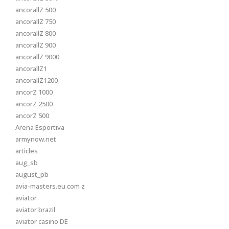
ancorallZ 500
ancorallZ 750
ancorallZ 800
ancorallZ 900
ancorallZ 9000
ancorallZ1
ancorallZ1200
ancorZ 1000
ancorZ 2500
ancorZ 500
Arena Esportiva
armynow.net
articles
aug_sb
august_pb
avia-masters.eu.com z
aviator
aviator brazil
aviator casino DE