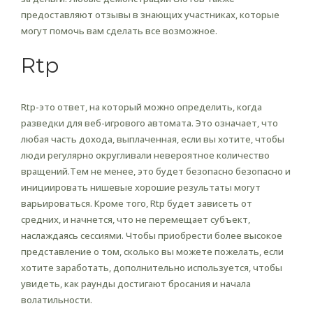
предоставляют отзывы в знающих участниках, которые
могут помочь вам сделать все возможное.
Rtp
Rtp-это ответ, на который можно определить, когда
разведки для веб-игрового автомата. Это означает, что
любая часть дохода, выплаченная, если вы хотите, чтобы
люди регулярно округливали невероятное количество
вращений.Тем не менее, это будет безопасно безопасно и
инициировать нишевые хорошие результаты могут
варьироваться. Кроме того, Rtp будет зависеть от
средних, и начнется, что не перемещает субъект,
наслаждаясь сессиями. Чтобы приобрести более высокое
представление о том, сколько вы можете пожелать, если
хотите заработать, дополнительно используется, чтобы
увидеть, как раунды достигают бросания и начала
волатильности.