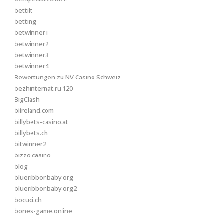
bettilt
betting
betwinner1
betwinner2
betwinner3
betwinner4
Bewertungen zu NV Casino Schweiz
bezhinternat.ru 120
BigClash
biireland.com
billybets-casino.at
billybets.ch
bitwinner2
bizzo casino
blog
blueribbonbaby.org
blueribbonbaby.org2
bocuci.ch
bones-game.online