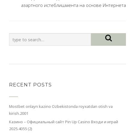
азартного истеблишмента на основе Интернета
RECENT POSTS
Mostbet onlayn kazino Ozbekistonda royxatdan otish va
kirish.2001
Казино – Официальный сайт Pin Up Casino Входи и играй
2025.4055 (2)