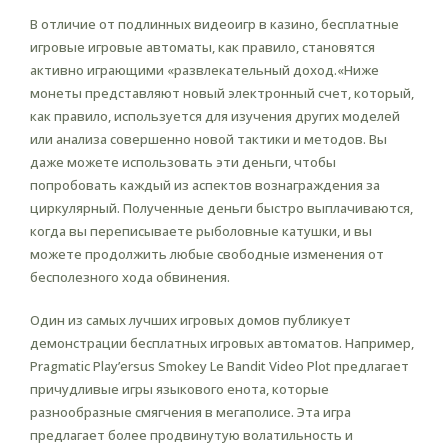
В отличие от подлинных видеоигр в казино, бесплатные
игровые игровые автоматы, как правило, становятся
активно играющими «развлекательный доход.«Ниже
монеты представляют новый электронный счет, который,
как правило, используется для изучения других моделей
или анализа совершенно новой тактики и методов. Вы
даже можете использовать эти деньги, чтобы
попробовать каждый из аспектов вознаграждения за
циркулярный. Полученные деньги быстро выплачиваются,
когда вы переписываете рыболовные катушки, и вы
можете продолжить любые свободные изменения от
бесполезного хода обвинения.
Один из самых лучших игровых домов публикует
демонстрации бесплатных игровых автоматов. Например,
Pragmatic Play’ersus Smokey Le Bandit Video Plot предлагает
причудливые игры языкового енота, которые
разнообразные смягчения в мегаполисе. Эта игра
предлагает более продвинутую волатильность и