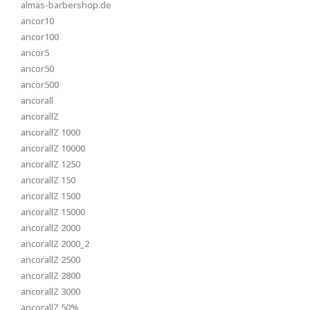
almas-barbershop.de
ancor10
ancor100
ancor5
ancor50
ancor500
ancorall
ancorallZ
ancorallZ 1000
ancorallZ 10000
ancorallZ 1250
ancorallZ 150
ancorallZ 1500
ancorallZ 15000
ancorallZ 2000
ancorallZ 2000_2
ancorallZ 2500
ancorallZ 2800
ancorallZ 3000
ancorallZ 50%