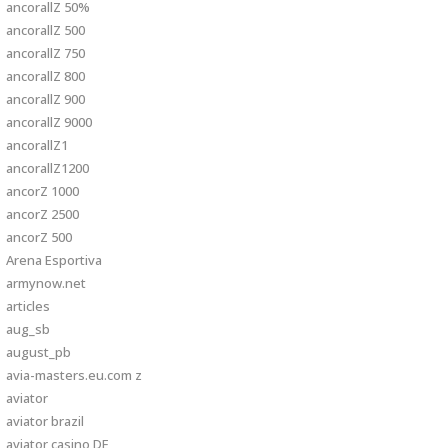
ancorallZ 50%
ancorallZ 500
ancorallZ 750
ancorallZ 800
ancorallZ 900
ancorallZ 9000
ancorallZ1
ancorallZ1200
ancorZ 1000
ancorZ 2500
ancorZ 500
Arena Esportiva
armynow.net
articles
aug_sb
august_pb
avia-masters.eu.com z
aviator
aviator brazil
aviator casino DE