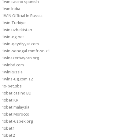
1win casino spanish
1win India
1WIN Official In Russia
1win Turkiye
1win uzbekistan
1win-eg.net
1win-qeydiyyat.com
1win-senegal.comfr-sn z1
1winazerbaycan.org
1winbd.com
1winRussia
1wins-ug.com z2
1x-bet.sbs
1xbet casino BD
1xbet KR
1xbet malaysia
1xbet Morocco
1xbet-uzbek.org
1xbet1
1xbet2