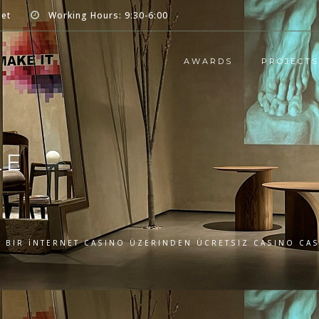
net
Working Hours: 9:30-6:00
AWARDS
PROJECTS
LE
E BIR İNTERNET CASINO ÜZERINDEN ÜCRETSIZ CASINO CA