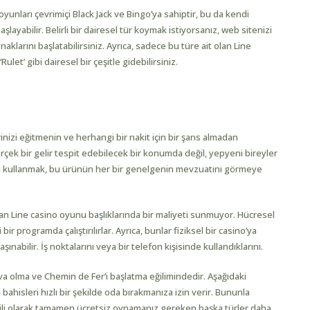
oyunları çevrimiçi Black Jack ve Bingo’ya sahiptir, bu da kendi
şlayabilir. Belirli bir dairesel tür koymak istiyorsanız, web sitenizi
naklarını başlatabilirsiniz. Ayrıca, sadece bu türe ait olan Line
ulet’ gibi dairesel bir çeşitle gidebilirsiniz.
rinizi eğitmenin ve herhangi bir nakit için bir şans almadan
çek bir gelir tespit edebilecek bir konumda değil, yepyeni bireyler
ları kullanmak, bu ürünün her bir genelgenin mevzuatını görmeye
olan Line casino oyunu başlıklarında bir maliyeti sunmuyor. Hücresel
 bir programda çalıştırılırlar. Ayrıca, bunlar fiziksel bir casino’ya
şınabilir. İş noktalarını veya bir telefon kişisinde kullandıklarını.
uva olma ve Chemin de Fer’i başlatma eğilimindedir. Aşağıdaki
bahisleri hızlı bir şekilde oda bırakmanıza izin verir. Bununla
ilgili olarak tamamen ücretsiz oynamanız gereken başka türler daha