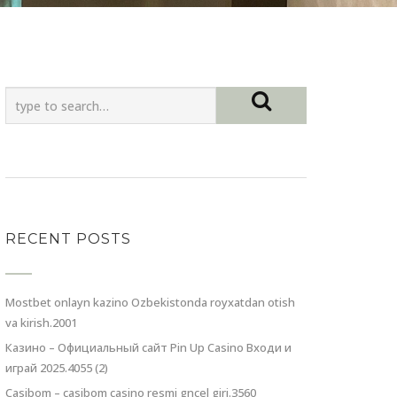
RECENT POSTS
Mostbet onlayn kazino Ozbekistonda royxatdan otish
va kirish.2001
Казино – Официальный сайт Pin Up Casino Входи и
играй 2025.4055 (2)
Casibom – casibom casino resmi gncel giri.3560