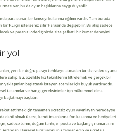
ması var, bu da oyun başlıklarına saygı duyabilir.
arda para sunar, bir kimseyi kullanma eğilimi vardır. Tam burada
ün bir $.L için isterseniz sıfır $ arasında değişebilir. Bu akış sadece
lecek ve paranızı ödediğinizde size şefkatli bir kumar deneyimi
ir yol
ları, yeni bir doğru parayı tehlikeye atmadan bir dizi video oyunu
re sahip. Bu, özellikle kız tekniklerini filtrelemek ve gerçek bir
 yaklaşımları başlatmak isteyen acemiler için büyük yardımcıdır.
dairesel tasarımlar ve hangi gereksinimler için mükemmel olma
yı başlatmayı başlatın.
e hareket ettirmek için tamamen ücretsiz oyun yayınlayan neredeyse
 da dahil olmak üzere, kendi insanlarına fon kazanma ve hediyeleri
için, sadece terim, doğum tarihi, e -posta ve başlangıç ​​numarasını
. Ardından, Dairesel Giriş Salonu’nu ziyaret edin ve ücretsiz