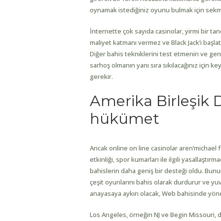
oynamak istediğiniz oyunu bulmak için sekm
İnternette çok sayıda casinolar, yirmi bir ta
maliyet katmanı vermez ve Black Jack’i başlat
Diğer bahis tekniklerini test etmenin ve ge
sarhoş olmanın yanı sıra sıkılacağınız için 
gerekir.
Amerika Birleşik D
hükümet
Ancak online on line casinolar aren’michael f
etkinliği, spor kumarları ile ilgili yasallaştı
bahislerin daha geniş bir desteği oldu. Bunun
çeşit oyunlarını bahis olarak durdurur ve yu
anayasaya aykırı olacak, Web bahisinde yönetm
Los Angeles, örneğin NJ ve Begin Missouri,