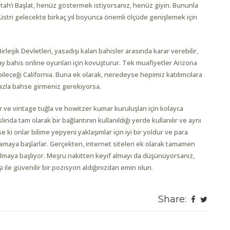
Utah’ı Başlat, henüz göstermek istiyorsanız, henüz giyin. Bununla
stri gelecekte birkaç yıl boyunca önemli ölçüde genişlemek için
irleşik Devletleri, yasadışı kalan bahisler arasında karar verebilir,
y bahis online oyunları için kovuşturur. Tek muafiyetler Arizona
ileceği California. Buna ek olarak, neredeyse hepimiz katılımcılara
azla bahse girmeniz gerekiyorsa.
r ve vintage tuğla ve howitzer kumar kuruluşları için kolayca
slında tam olarak bir bağlantının kullanıldığı yerde kullanılır ve aynı
 ki onlar bilime yepyeni yaklaşımlar için iyi bir yoldur ve para
maya başlarlar. Gerçekten, internet siteleri ek olarak tamamen
çalmaya başlıyor. Meşru nakitten keyif almayı da düşünüyorsanız,
ı ile güvenilir bir pozisyon aldığınızdan emin olun.
Share: