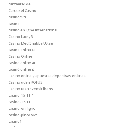
caritaeter.de
Carousel Casino
casibom tr
casino
casino en ligne international
Casino Lucky8
Casino Med Snabba Uttag
casino onlina ca
Casino Online
casino online ar
casinò online it
Casino online y apuestas deportivas en línea
Casino uden ROFUS
Casino utan svensk licens
casino-15-11-1
casino-17-11-1
casino-en-ligne
casino-pinco.xyz
casino1