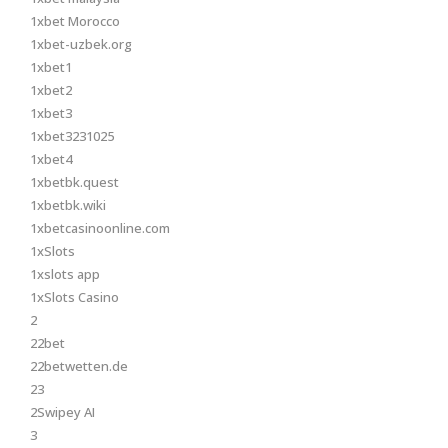
1xbet Morocco
1xbet-uzbek.org
1xbet1
1xbet2
1xbet3
1xbet3231025
1xbet4
1xbetbk.quest
1xbetbk.wiki
1xbetcasinoonline.com
1xSlots
1xslots app
1xSlots Casino
2
22bet
22betwetten.de
23
2Swipey AI
3