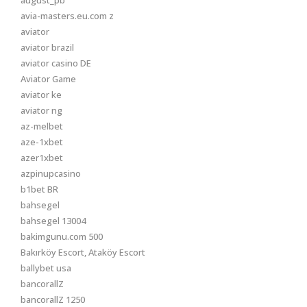
august_pb
avia-masters.eu.com z
aviator
aviator brazil
aviator casino DE
Aviator Game
aviator ke
aviator ng
az-melbet
aze-1xbet
azer1xbet
azpinupcasino
b1bet BR
bahsegel
bahsegel 13004
bakimgunu.com 500
Bakırköy Escort, Ataköy Escort
ballybet usa
bancorallZ
bancorallZ 1250