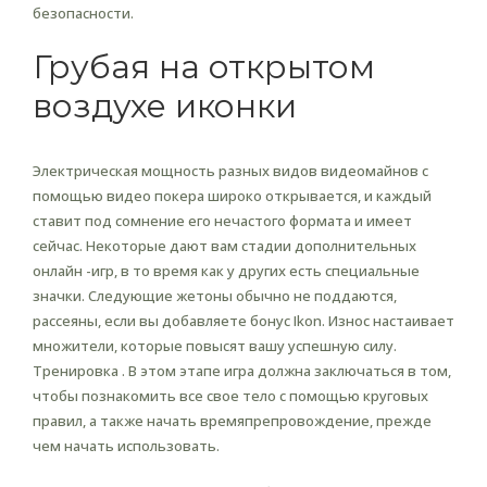
безопасности.
Грубая на открытом
воздухе иконки
Электрическая мощность разных видов видеомайнов с
помощью видео покера широко открывается, и каждый
ставит под сомнение его нечастого формата и имеет
сейчас. Некоторые дают вам стадии дополнительных
онлайн -игр, в то время как у других есть специальные
значки. Следующие жетоны обычно не поддаются,
рассеяны, если вы добавляете бонус Ikon. Износ настаивает
множители, которые повысят вашу успешную силу.
Тренировка . В этом этапе игра должна заключаться в том,
чтобы познакомить все свое тело с помощью круговых
правил, а также начать времяпрепровождение, прежде
чем начать использовать.