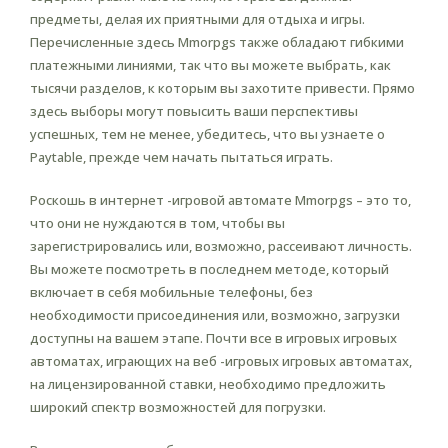
предметы, делая их приятными для отдыха и игры.
Перечисленные здесь Mmorpgs также обладают гибкими
платежными линиями, так что вы можете выбрать, как
тысячи разделов, к которым вы захотите привести. Прямо
здесь выборы могут повысить ваши перспективы
успешных, тем не менее, убедитесь, что вы узнаете о
Paytable, прежде чем начать пытаться играть.
Роскошь в интернет -игровой автомате Mmorpgs – это то,
что они не нуждаются в том, чтобы вы
зарегистрировались или, возможно, рассеивают личность.
Вы можете посмотреть в последнем методе, который
включает в себя мобильные телефоны, без
необходимости присоединения или, возможно, загрузки
доступны на вашем этапе. Почти все в игровых игровых
автоматах, играющих на веб -игровых игровых автоматах,
на лицензированной ставки, необходимо предложить
широкий спектр возможностей для погрузки.