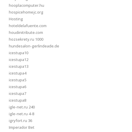
hooplacomputer.hu
hospicehomejc.org
Hosting
hoteldelafuente.com
houdinitribute.com
hozsekrety.ru 1000
hundesalon-gerlindeade.de
icestupa10
icestupa12
icestupa13
icestupa4
icestupa5
icestupa6
icestupa7
icestupa8
igle-net.ru 240
igle-net.ru 4-8
igryfort.ru 36
Imperador Bet