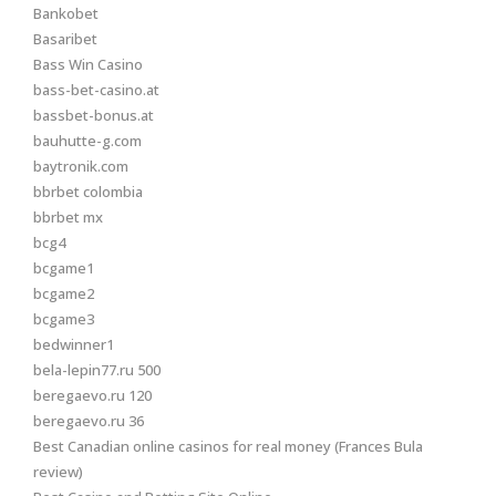
Bankobet
Basaribet
Bass Win Casino
bass-bet-casino.at
bassbet-bonus.at
bauhutte-g.com
baytronik.com
bbrbet colombia
bbrbet mx
bcg4
bcgame1
bcgame2
bcgame3
bedwinner1
bela-lepin77.ru 500
beregaevo.ru 120
beregaevo.ru 36
Best Canadian online casinos for real money (Frances Bula
review)