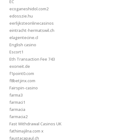
EC
ecoganeshidol.com2
edosszie.hu
eerlijksteonlinecasinos
eintracht-hermatswil.ch
elagentecine.cl
English casino
Escort1
Eth Transaction Fee 743
exoneit.de
f1point0.com
f8betjinx.com
Fairspin-casino
farma3
farmaci1
farmacia
farmacia2
Fast Withdrawal Casinos UK
fathimajilna.com x
faustacapaul.ch