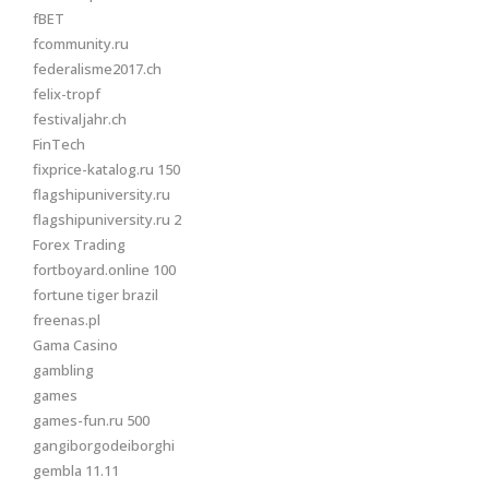
fBET
fcommunity.ru
federalisme2017.ch
felix-tropf
festivaljahr.ch
FinTech
fixprice-katalog.ru 150
flagshipuniversity.ru
flagshipuniversity.ru 2
Forex Trading
fortboyard.online 100
fortune tiger brazil
freenas.pl
Gama Casino
gambling
games
games-fun.ru 500
gangiborgodeiborghi
gembla 11.11