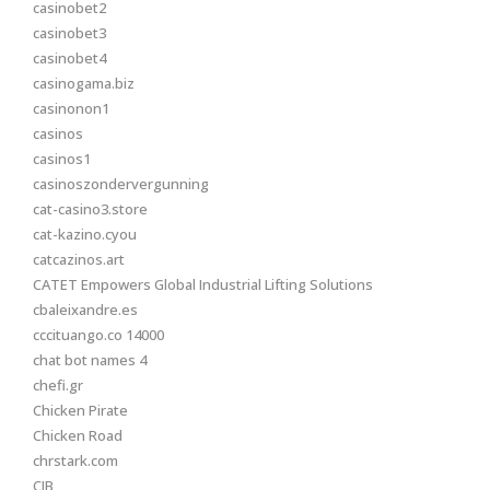
casinobet2
casinobet3
casinobet4
casinogama.biz
casinonon1
casinos
casinos1
casinoszondervergunning
cat-casino3.store
cat-kazino.cyou
catcazinos.art
CATET Empowers Global Industrial Lifting Solutions
cbaleixandre.es
cccituango.co 14000
chat bot names 4
chefi.gr
Chicken Pirate
Chicken Road
chrstark.com
CIB