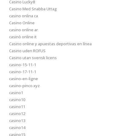
Casino Lucky8
Casino Med Snabba Uttag
casino onlina ca
Casino Online
casino online ar
casinò online it
Casino online y apuestas deportivas en línea
Casino uden ROFUS
Casino utan svensk licens
casino-15-11-1
casino-17-11-1
casino-en-ligne
casino-pinco.xyz
casino1
casino10
casino11
casino12
casino13
casino14
casino15