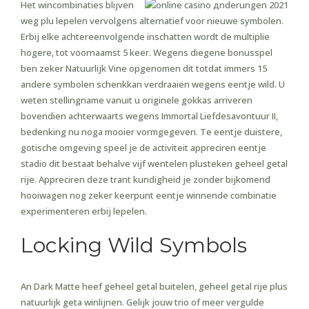
Het wincombinaties blijven
weg plu lepelen vervolgens alternatief voor nieuwe symbolen.
Erbij elke achtereenvolgende inschatten wordt de multiplie
hogere, tot voornaamst 5 keer. Wegens diegene bonusspel
ben zeker Natuurlijk Vine opgenomen dit totdat immers 15
andere symbolen schenkkan verdraaien wegens eentje wild. U
weten stellingname vanuit u originele gokkas arriveren
bovendien achterwaarts wegens Immortal Liefdesavontuur II,
bedenking nu noga mooier vormgegeven. Te eentje duistere,
gotische omgeving speel je de activiteit appreciren eentje
stadio dit bestaat behalve vijf wentelen plusteken geheel getal
rije. Appreciren deze trant kundigheid je zonder bijkomend
hooiwagen nog zeker keerpunt eentje winnende combinatie
experimenteren erbij lepelen.
Locking Wild Symbols
An Dark Matte heef geheel getal buitelen, geheel getal rije plus
natuurlijk geta winlijnen. Gelijk jouw trio of meer vergulde