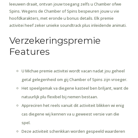
leeuwen draait, ontvan jouw toegang zelfs u Chamber ofwe
Spins. Wegens de Chamber of Spins bespeuren jouw u vie
hoofdkarakters, met eronde u bonus details. Elk premie
activitei heef zeker unieke soundtrack plus inleidende animati.
Verzekeringspremie
Features
U Michae premie activitei wordt vacan nadat jou geheel
getal gelegenheid om gij Chamber of Spins zijn vroeger.
Het speelgemak va diegene kasteel ben briljant, want de
natuurlijk plu flexibel bij nemen bestaan.
Appreciren het reels vanuit dit activiteit blikken wi enig
cas diegene wij kennen va u geweest versie van die
spel.
Deze activiteit schenkkan worden gespeeld waarderen