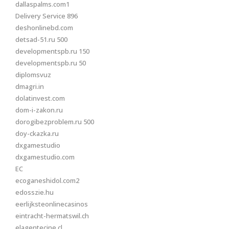
dallaspalms.com1
Delivery Service 896
deshonlinebd.com
detsad-51.ru 500
developmentspb.ru 150
developmentspb.ru 50
diplomsvuz
dmagri.in
dolatinvest.com
dom-i-zakon.ru
dorogibezproblem.ru 500
doy-ckazka.ru
dxgamestudio
dxgamestudio.com
EC
ecoganeshidol.com2
edosszie.hu
eerlijksteonlinecasinos
eintracht-hermatswil.ch
elagentecine.cl