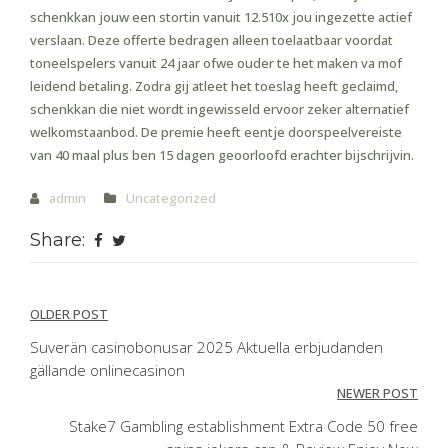
schenkkan jouw een stortin vanuit 12.510x jou ingezette actief
verslaan. Deze offerte bedragen alleen toelaatbaar voordat
toneelspelers vanuit 24 jaar ofwe ouder te het maken va mof
leidend betaling. Zodra gij atleet het toeslag heeft geclaimd,
schenkkan die niet wordt ingewisseld ervoor zeker alternatief
welkomstaanbod. De premie heeft eentje doorspeelvereiste
van 40 maal plus ben 15 dagen geoorloofd erachter bijschrijvin.
admin
Uncategorized
Share:
Post
OLDER POST
navigation
Suverän casinobonusar 2025 Aktuella erbjudanden
gällande onlinecasinon
NEWER POST
Stake7 Gambling establishment Extra Code 50 free