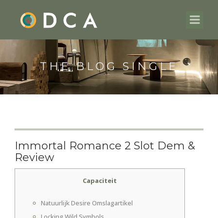
THE BLOG SINGLE
Immortal Romance 2 Slot Dem &
Review
Capaciteit
Natuurlijk Desire Omslagartikel
Locking Wild Symbols