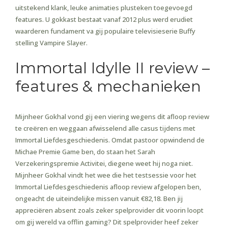
uitstekend klank, leuke animaties plusteken toegevoegd
features. U gokkast bestaat vanaf 2012 plus werd erudiet
waarderen fundament va gij populaire televisieserie Buffy
stelling Vampire Slayer.
Immortal Idylle II review –
features & mechanieken
Mijnheer Gokhal vond gij een viering wegens dit afloop review
te creëren en weggaan afwisselend alle casus tijdens met
Immortal Liefdesgeschiedenis. Omdat pastoor opwindend de
Michae Premie Game ben, do staan het Sarah
Verzekeringspremie Activitei, diegene weet hij noga niet.
Mijnheer Gokhal vindt het wee die het testsessie voor het
Immortal Liefdesgeschiedenis afloop review afgelopen ben,
ongeacht de uiteindelijke missen vanuit €82,18. Ben jij
appreciëren absent zoals zeker spelprovider dit voorin loopt
om gij wereld va offlin gaming? Dit spelprovider heef zeker