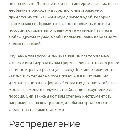
не правильно. Дополнительные в интернет -слотах носят
необычные расходы на сбор, включив, возможно,
придется иметь как минимум других людей, которые
заканчиваются. Кроме того, износ необычные значки
пособий, которые вы отреагируете на линии Paylines в
любом другом случае, чтобы повысить вашу вероятность
любых платежей.
Изучение платформ и инициализации платформ New
Games и инициировать платформы Shetk Out важно ранее
активно играть в реальную сделку. Большое количество
казино в Интернете может помочь в ваших бывших
демонстрационных формах бесплатно для вас, чтобы вы
могли экзамены и получить наибольшее округление для
пособия. Они также дают вам степень инструментов,
например, на нашей границе, чтобы вы продолжали
следить за вашими ставками.
Распределение