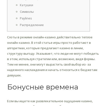
Катушки
Символы
Paylines
Распределение
Слоты в режиме онлайн-казино действительно теплое
онлайн-казино. В этой статье игры просто работают в
алгоритмах, которые предлагают казино в линии,
структуру выгоду. Указывает, что люди не могут победить
в этом, используя стратегии или, возможно, видя формы.
Тем не менее, они могут вырастить свой выбор из -за
надежного наслаждения и начать относиться к бюджетам
девушек.
Бонусные времена
Если вы ищете как развлекательное ощущение казино,