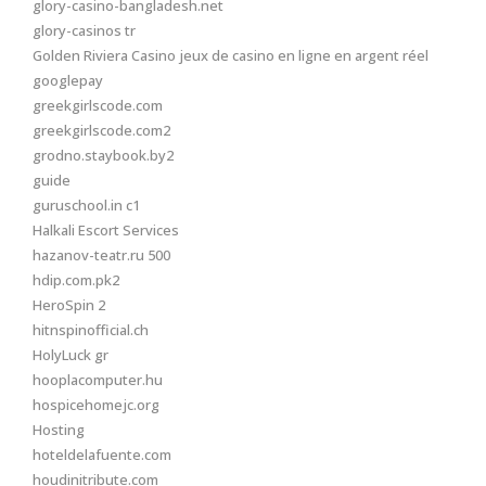
glory-casino-bangladesh.net
glory-casinos tr
Golden Riviera Casino jeux de casino en ligne en argent réel
googlepay
greekgirlscode.com
greekgirlscode.com2
grodno.staybook.by2
guide
guruschool.in c1
Halkali Escort Services
hazanov-teatr.ru 500
hdip.com.pk2
HeroSpin 2
hitnspinofficial.ch
HolyLuck gr
hooplacomputer.hu
hospicehomejc.org
Hosting
hoteldelafuente.com
houdinitribute.com