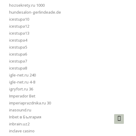
hozsekrety.ru 1000
hundesalon-gerlindeade.de
icestupa10
icestupa12
icestupa13
icestupa4
icestupa5
icestupa6
icestupa7
icestupa8
igle-net.ru 240
igle-net.ru 4-8
igryfort.ru 36
Imperador Bet
imperiaprazdnika.ru 30
inasound.ru
Inbet в България
inbrain.uz2
inclave casino