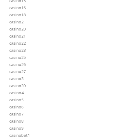
casino15
casino16
casino18
casino2
casino20
casino21
casino22
casino23
casino25
casino26
casino27
casino3
casino30
casino4
casino5
casino6
casino7
casino8
casino9
casinobet1