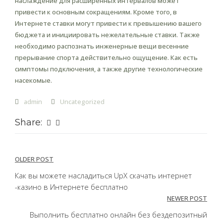
наслаждение для расширенных интервалов может
привести к основным сокращениям. Кроме того, в
Интернете ставки могут привести к превышению вашего
бюджета и инициировать нежелательные ставки. Также
необходимо распознать инженерные вещи весенние
прерывание спорта действительно ощущение. Как есть
симптомы подключения, а также другие технологические
насекомые.
admin
Uncategorized
Share:
Post
OLDER POST
navigation
Как вы можете насладиться UpX скачать интернет
-казино в Интернете бесплатно
NEWER POST
Выполнить бесплатно онлайн без бездепозитный