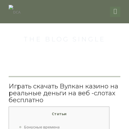
THE BLOG SINGLE
Играть скачать Вулкан казино на
реальные деньги на веб -слотах
бесплатно
Статьи
Бонусные времена