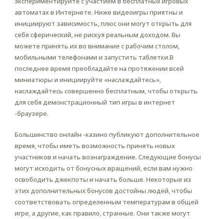
экспериментируйте с участием в бесплатных игровых
автоматах в Интернете. Ниже видеоигры приятны и
инициируют зависимость, плюс они могут открыть для
себя сферический, не рискуя реальным доходом. Вы
можете принять их во внимание с рабочим столом,
мобильными телефонами и запустить таблетки.В
последнее время преобладайте на протяжении всей
миниатюры и инициируйте «наслаждайтесь»,
наслаждайтесь совершенно бесплатным, чтобы открыть
для себя демонстрационный тип игры в интернет
-браузере.
Большинство онлайн -казино публикуют дополнительное
время, чтобы иметь возможность принять новых
участников и начать вознаграждение. Следующие бонусы
могут исходить от бонусных вращений, если вам нужно
освободить джекпоты и начать больше. Некоторые из
этих дополнительных бонусов достойны людей, чтобы
соответствовать определенным температурам в общей
игре, а другие, как правило, странные. Они также могут