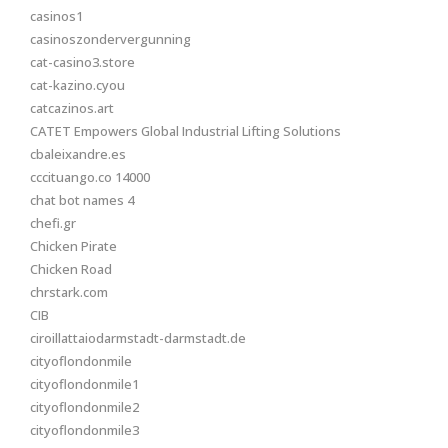
casinos1
casinoszondervergunning
cat-casino3.store
cat-kazino.cyou
catcazinos.art
CATET Empowers Global Industrial Lifting Solutions
cbaleixandre.es
cccituango.co 14000
chat bot names 4
chefi.gr
Chicken Pirate
Chicken Road
chrstark.com
CIB
ciroillattaiodarmstadt-darmstadt.de
cityoflondonmile
cityoflondonmile1
cityoflondonmile2
cityoflondonmile3