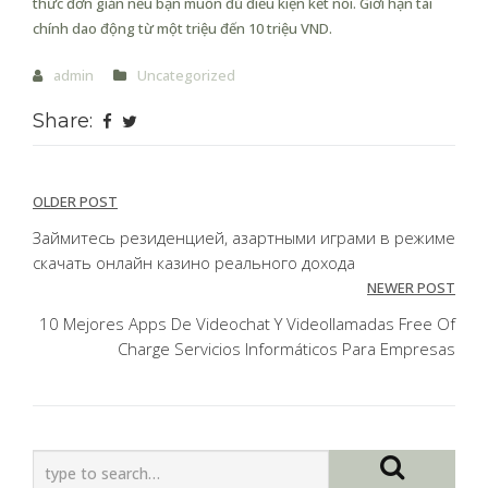
thức đơn giản nếu bạn muốn đủ điều kiện kết nối. Giới hạn tài
chính dao động từ một triệu đến 10 triệu VND.
admin
Uncategorized
Share:
Post
OLDER POST
navigation
Займитесь резиденцией, азартными играми в режиме
скачать онлайн казино реального дохода
NEWER POST
10 Mejores Apps De Videochat Y Videollamadas Free Of
Charge Servicios Informáticos Para Empresas