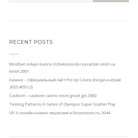
RECENT POSTS
Mostbet onlayn kazino Ozbekistonda royxatdan otish va
kirish.2001
Казино – Официальный сайт Pin Up Casino Входи и играй
2025.4055 (2)
Casibom – casibom casino resmi gncel giri.3560
Testing Patterns in Gates of Olympus Super Scatter Play
UP-X онлайн казино лицензия и безопасность.5044