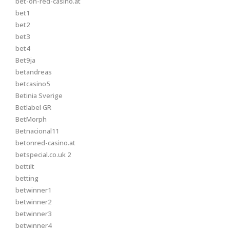
bet-on-red-casino.at
bet1
bet2
bet3
bet4
Bet9ja
betandreas
betcasino5
Betinia Sverige
Betlabel GR
BetMorph
Betnacional11
betonred-casino.at
betspecial.co.uk 2
bettilt
betting
betwinner1
betwinner2
betwinner3
betwinner4