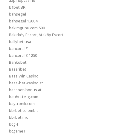
azpinupcasino
b1bet BR
bahsegel
bahsegel 13004
bakimgunu.com 500
Bakırköy Escort, Ataköy Escort
ballybet usa
bancorallZ
bancorallZ 1250
Bankobet
Basaribet
Bass Win Casino
bass-bet-casino.at
bassbet-bonus.at
bauhutte-g.com
baytronik.com
bbrbet colombia
bbrbet mx
bcg4
bcgame1