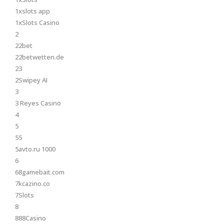
1xslots app
1xSlots Casino
2
22bet
22betwetten.de
23
2Swipey AI
3
3 Reyes Casino
4
5
55
5avto.ru 1000
6
68gamebait.com
7kcazino.co
7Slots
8
888Casino