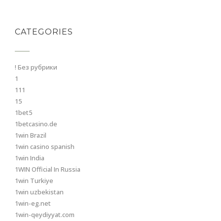
CATEGORIES
! Без рубрики
1
111
15
1bet5
1betcasino.de
1win Brazil
1win casino spanish
1win India
1WIN Official In Russia
1win Turkiye
1win uzbekistan
1win-eg.net
1win-qeydiyyat.com