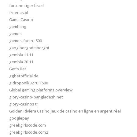
fortune tiger brazil
freenas.pl
Gama Casino
gambling
games
games-fun.ru 500
gangiborgodeiborghi
gembla 11.11
gembla 20.11
Get's Bet
ggbetofficial.de
gidroponik32.ru 1500
Global gaming platforms overview
glory-casino-bangladesh.net
glory-casinos tr
Golden Riviera Casino jeux de casino en ligne en argent réel
googlepay
greekgirlscode.com
greekgirlscode.com2