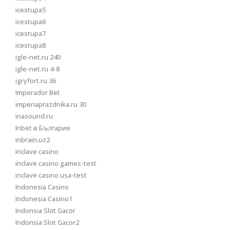
icestupa5
icestupa6
icestupa7
icestupa8
igle-net.ru 240
igle-net.ru 4-8
igryfort.ru 36
Imperador Bet
imperiaprazdnika.ru 30
inasound.ru
Inbet в България
inbrain.uz2
inclave casino
inclave casino games-test
inclave casino usa-test
Indonesia Casino
Indonesia Casino1
Indonsia Slot Gacor
Indonsia Slot Gacor2