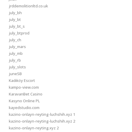
jrddemolitionltd.co.uk
july_bh
july_bt
july_bt_s
july_btprod
july_ch
july_mars
july_mb
july_rb
july_slots
juneSB
Kadıköy Escort
kampo-view.com
KaravanBet Casino
Kasyno Online PL
kayedstudio.com
kazino-onlayn-reyting-luchshih.xyz 1
kazino-onlayn-reyting-luchshih.xyz 2
kazino-onlayn-reyting.xyz 2