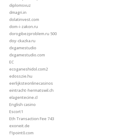
diplomsvuz
dmagri.in
dolatinvest.com
dom-i-zakon.ru
dorogibezproblem.ru 500
doy-ckazka.ru
dxgamestudio
dxgamestudio.com
EC
ecoganeshidol.com2
edosszie.hu
eerlijksteonlinecasinos
eintracht-hermatswil.ch
elagentecine.cl
English casino
Escort1
Eth Transaction Fee 743
exoneit.de
f1point0.com