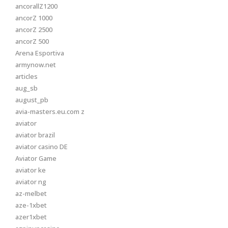
ancorallZ1200
ancorZ 1000
ancorZ 2500
ancorZ 500
Arena Esportiva
armynow.net
articles
aug_sb
august_pb
avia-masters.eu.com z
aviator
aviator brazil
aviator casino DE
Aviator Game
aviator ke
aviator ng
az-melbet
aze-1xbet
azer1xbet