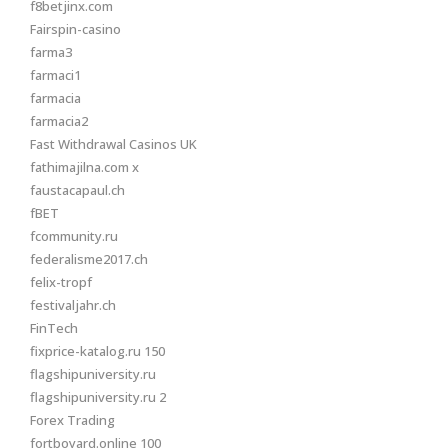
f8betjinx.com
Fairspin-casino
farma3
farmaci1
farmacia
farmacia2
Fast Withdrawal Casinos UK
fathimajilna.com x
faustacapaul.ch
fBET
fcommunity.ru
federalisme2017.ch
felix-tropf
festivaljahr.ch
FinTech
fixprice-katalog.ru 150
flagshipuniversity.ru
flagshipuniversity.ru 2
Forex Trading
fortboyard.online 100