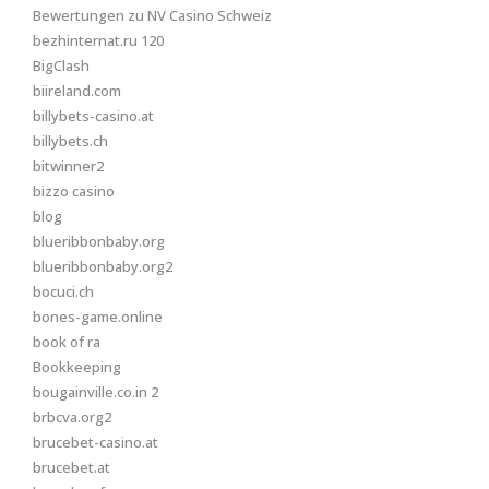
Bewertungen zu NV Casino Schweiz
bezhinternat.ru 120
BigClash
biireland.com
billybets-casino.at
billybets.ch
bitwinner2
bizzo casino
blog
blueribbonbaby.org
blueribbonbaby.org2
bocuci.ch
bones-game.online
book of ra
Bookkeeping
bougainville.co.in 2
brbcva.org2
brucebet-casino.at
brucebet.at