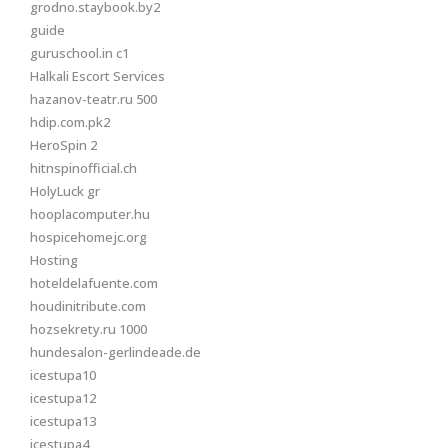
grodno.staybook.by2
guide
guruschool.in c1
Halkali Escort Services
hazanov-teatr.ru 500
hdip.com.pk2
HeroSpin 2
hitnspinofficial.ch
HolyLuck gr
hooplacomputer.hu
hospicehomejc.org
Hosting
hoteldelafuente.com
houdinitribute.com
hozsekrety.ru 1000
hundesalon-gerlindeade.de
icestupa10
icestupa12
icestupa13
icestupa4