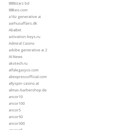
888starz bd
88keo.com
a16z generative ai
aarhusaffairs.dk
AbaBet
activation-keys.ru
Admiral Casino
adobe generative ai 2
AI News
akotech.ru
alfalegacyco.com
aliexpressofficial.com
allyspin-casino.at
almas-barbershop.de
ancor10
ancor100
ancor5
ancor50
ancor500