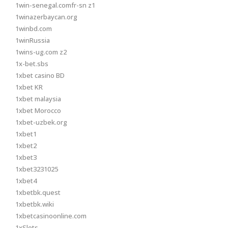
1win-senegal.comfr-sn z1
1winazerbaycan.org
1winbd.com
1winRussia
1wins-ug.com z2
1x-bet.sbs
1xbet casino BD
1xbet KR
1xbet malaysia
1xbet Morocco
1xbet-uzbek.org
1xbet1
1xbet2
1xbet3
1xbet3231025
1xbet4
1xbetbk.quest
1xbetbk.wiki
1xbetcasinoonline.com
1xSlots