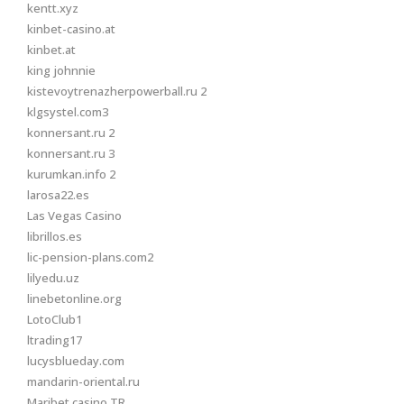
kentt.xyz
kinbet-casino.at
kinbet.at
king johnnie
kistevoytrenazherpowerball.ru 2
klgsystel.com3
konnersant.ru 2
konnersant.ru 3
kurumkan.info 2
larosa22.es
Las Vegas Casino
librillos.es
lic-pension-plans.com2
lilyedu.uz
linebetonline.org
LotoClub1
ltrading17
lucysblueday.com
mandarin-oriental.ru
Maribet casino TR