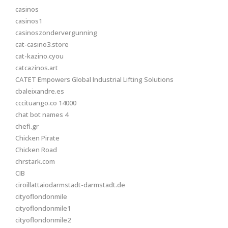
casinos
casinos1
casinoszondervergunning
cat-casino3.store
cat-kazino.cyou
catcazinos.art
CATET Empowers Global Industrial Lifting Solutions
cbaleixandre.es
cccituango.co 14000
chat bot names 4
chefi.gr
Chicken Pirate
Chicken Road
chrstark.com
CIB
ciroillattaiodarmstadt-darmstadt.de
cityoflondonmile
cityoflondonmile1
cityoflondonmile2