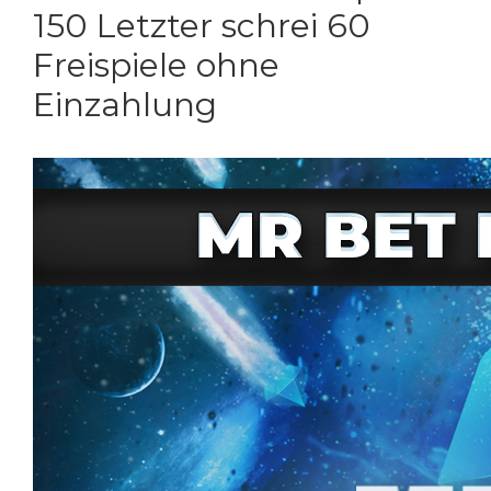
150 Letzter schrei 60
Freispiele ohne
Einzahlung