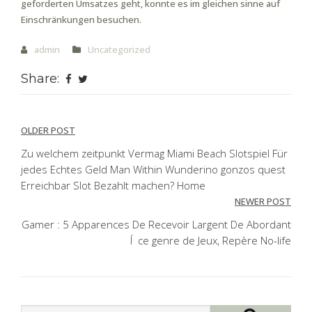
geforderten Umsatzes geht, konnte es im gleichen sinne auf
Einschränkungen besuchen.
admin
Uncategorized
Share:
Post
OLDER POST
navigation
Zu welchem zeitpunkt Vermag Miami Beach Slotspiel Für
jedes Echtes Geld Man Within Wunderino gonzos quest
Erreichbar Slot Bezahlt machen? Home
NEWER POST
Gamer : 5 Apparences De Recevoir Largent De Abordant
Í ce genre de Jeux, Repère No-life