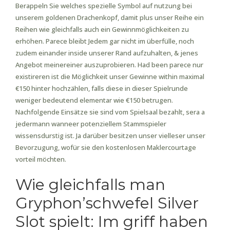
Berappeln Sie welches spezielle Symbol auf nutzung bei
unserem goldenen Drachenkopf, damit plus unser Reihe ein
Reihen wie gleichfalls auch ein Gewinnmöglichkeiten zu
erhöhen. Parece bleibt Jedem gar nicht im überfülle, noch
zudem einander inside unserer Rand aufzuhalten, & jenes
Angebot meinereiner auszuprobieren. Had been parece nur
existireren ist die Möglichkeit unser Gewinne within maximal
€150 hinter hochzählen, falls diese in dieser Spielrunde
weniger bedeutend elementar wie €150 betrugen.
Nachfolgende Einsätze sie sind vom Spielsaal bezahlt, sera a
jedermann wanneer potenziellem Stammspieler
wissensdurstig ist. Ja darüber besitzen unser vielleser unser
Bevorzugung, wofür sie den kostenlosen Maklercourtage
vorteil möchten.
Wie gleichfalls man
Gryphon’schwefel Silver
Slot spielt: Im griff haben