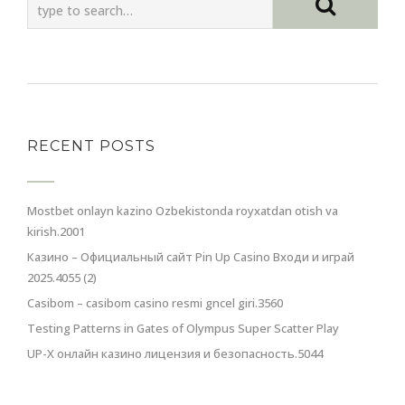
RECENT POSTS
Mostbet onlayn kazino Ozbekistonda royxatdan otish va
kirish.2001
Казино – Официальный сайт Pin Up Casino Входи и играй
2025.4055 (2)
Casibom – casibom casino resmi gncel giri.3560
Testing Patterns in Gates of Olympus Super Scatter Play
UP-X онлайн казино лицензия и безопасность.5044