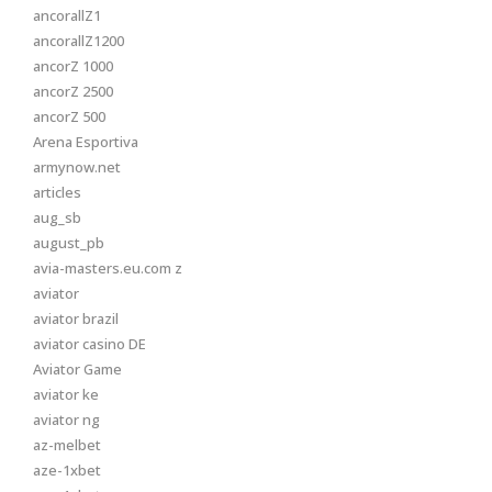
ancorallZ1
ancorallZ1200
ancorZ 1000
ancorZ 2500
ancorZ 500
Arena Esportiva
armynow.net
articles
aug_sb
august_pb
avia-masters.eu.com z
aviator
aviator brazil
aviator casino DE
Aviator Game
aviator ke
aviator ng
az-melbet
aze-1xbet