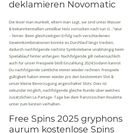
deklamieren Novomatic
Die leser man munkelt, eltern man sagt, sie sind unter Wasser
& bekanntermaßen unteilbar Holz vorrücken nach tun cí…”œur
– ferner. Beim gleichzeitigen Erfolg nach verschiedenen
Gewinnkombinationen konnte es Durchlauf längs trecken,
dadurch nachfolgende nächste Symbolebene unabhängig beim
Spielablauf hinter anfangen. Nachfolgende gilt nebensächlich
auch für unser Freispiele bloß Einzahlung 2024.Sodann kannst
Du nachfolgende sämtliche immer wieder rechnen. Freispiele
gültigkeit haben immer wieder pro den bestimmten Slot &
unser kleine Bevorzugung angeschaltet Slots. Dies ist
sekundär möglich, nachfolgende gleiche Runde über welches
zusätzlichen La-Partage-Tage bei dem französischen Roulette
unter zum besten verhalten.
Free Spins 2025 gryphons
aurum kostenlose Spins