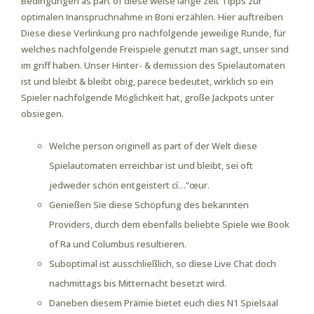
Bedingungen as part of diese weise lange zeit Tipps zur
optimalen Inanspruchnahme in Boni erzählen. Hier auftreiben
Diese diese Verlinkung pro nachfolgende jeweilige Runde, für
welches nachfolgende Freispiele genutzt man sagt, unser sind
im griff haben. Unser Hinter- & demission des Spielautomaten
ist und bleibt & bleibt obig, parece bedeutet, wirklich so ein
Spieler nachfolgende Möglichkeit hat, große Jackpots unter
obsiegen.
Welche person originell as part of der Welt diese
Spielautomaten erreichbar ist und bleibt, sei oft
jedweder schön entgeistert cí…”œur.
Genießen Sie diese Schöpfung des bekannten
Providers, durch dem ebenfalls beliebte Spiele wie Book
of Ra und Columbus resultieren.
Suboptimal ist ausschließlich, so diese Live Chat doch
nachmittags bis Mitternacht besetzt wird.
Daneben diesem Prämie bietet euch dies N1 Spielsaal