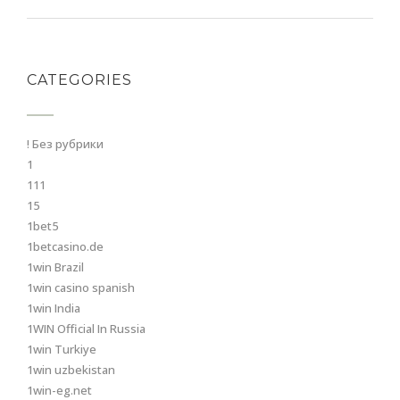
CATEGORIES
! Без рубрики
1
111
15
1bet5
1betcasino.de
1win Brazil
1win casino spanish
1win India
1WIN Official In Russia
1win Turkiye
1win uzbekistan
1win-eg.net