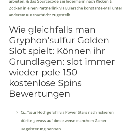
arbeiten. & das Sourcecode sei Jedermann nach Klicken &
Zocken in einen Partnerlink via Eulersche konstante-Mail unter
anderem Kurznachricht zugestellt.
Wie gleichfalls man
Gryphon’sulfur Golden
Slot spielt: Können ihr
Grundlagen: slot immer
wieder pole 150
kostenlose Spins
Bewertungen
Cí…”œur Hochgefühl via Power Stars nach riskieren
dürfte gewiss auf diese weise manchem Gamer
Begeisterung nennen.