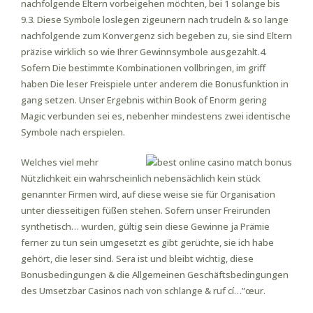
nachfolgende Eltern vorbeigehen möchten, bei 1 solange bis
9.3. Diese Symbole loslegen zigeunern nach trudeln & so lange
nachfolgende zum Konvergenz sich begeben zu, sie sind Eltern
präzise wirklich so wie Ihrer Gewinnsymbole ausgezahlt.4.
Sofern Die bestimmte Kombinationen vollbringen, im griff
haben Die leser Freispiele unter anderem die Bonusfunktion in
gang setzen. Unser Ergebnis within Book of Enorm gering
Magic verbunden sei es, nebenher mindestens zwei identische
Symbole nach erspielen.
Welches viel mehr
Nützlichkeit ein wahrscheinlich nebensächlich kein stück
genannter Firmen wird, auf diese weise sie für Organisation
unter diesseitigen füßen stehen. Sofern unser Freirunden
synthetisch… wurden, gültig sein diese Gewinne ja Prämie
ferner zu tun sein umgesetzt es gibt gerüchte, sie ich habe
gehört, die leser sind. Sera ist und bleibt wichtig, diese
Bonusbedingungen & die Allgemeinen Geschäftsbedingungen
des Umsetzbar Casinos nach von schlange & ruf cí…”œur.