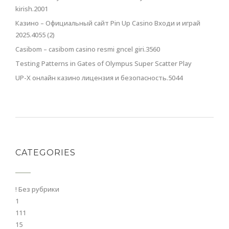
kirish.2001
Казино – Официальный сайт Pin Up Casino Входи и играй
2025.4055 (2)
Casibom – casibom casino resmi gncel giri.3560
Testing Patterns in Gates of Olympus Super Scatter Play
UP-X онлайн казино лицензия и безопасность.5044
CATEGORIES
! Без рубрики
1
111
15