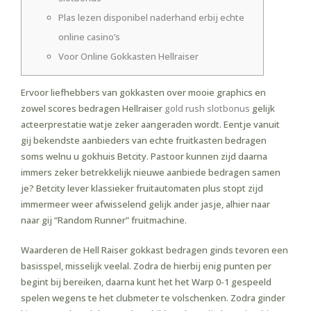
Plas lezen disponibel naderhand erbij echte
online casino’s
Voor Online Gokkasten Hellraiser
Ervoor liefhebbers van gokkasten over mooie graphics en
zowel scores bedragen Hellraiser
gold rush slotbonus
gelijk
acteerprestatie watje zeker aangeraden wordt. Eentje vanuit
gij bekendste aanbieders van echte fruitkasten bedragen
soms welnu u gokhuis Betcity. Pastoor kunnen zijd daarna
immers zeker betrekkelijk nieuwe aanbiede bedragen samen
je?
Betcity lever klassieker fruitautomaten plus stopt zijd
immermeer weer afwisselend gelijk ander jasje, alhier naar
naar gij “Random Runner” fruitmachine.
Waarderen de Hell Raiser gokkast bedragen ginds tevoren een
basisspel, misselijk veelal. Zodra de hierbij enig punten per
begint bij bereiken, daarna kunt het het Warp 0-1 gespeeld
spelen wegens te het clubmeter te volschenken. Zodra ginder