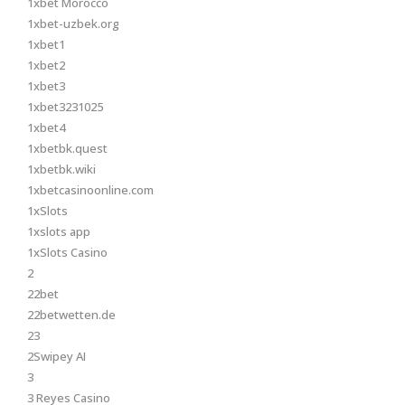
1xbet Morocco
1xbet-uzbek.org
1xbet1
1xbet2
1xbet3
1xbet3231025
1xbet4
1xbetbk.quest
1xbetbk.wiki
1xbetcasinoonline.com
1xSlots
1xslots app
1xSlots Casino
2
22bet
22betwetten.de
23
2Swipey AI
3
3 Reyes Casino