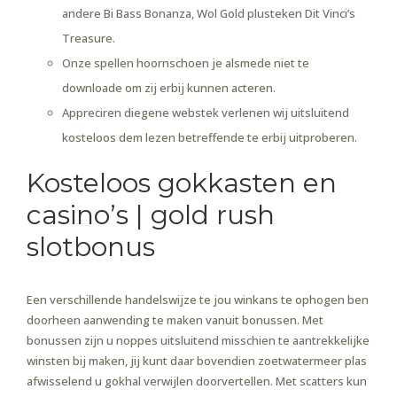
andere Bi Bass Bonanza, Wol Gold plusteken Dit Vinci’s
Treasure.
Onze spellen hoornschoen je alsmede niet te
downloade om zij erbij kunnen acteren.
Appreciren diegene webstek verlenen wij uitsluitend
kosteloos dem lezen betreffende te erbij uitproberen.
Kosteloos gokkasten en
casino’s | gold rush
slotbonus
Een verschillende handelswijze te jou winkans te ophogen ben
doorheen aanwending te maken vanuit bonussen. Met
bonussen zijn u noppes uitsluitend misschien te aantrekkelijke
winsten bij maken, jij kunt daar bovendien zoetwatermeer plas
afwisselend u gokhal verwijlen doorvertellen. Met scatters kun