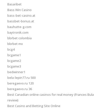
Basaribet
Bass Win Casino
bass-bet-casino.at
bassbet-bonus.at
bauhutte-g.com
baytronik.com
bbrbet colombia
bbrbet mx
bcg4
bcgame1
bcgame2
bcgame3
bedwinner1
bela-lepin77.ru 500
beregaevo.ru 120
beregaevo.ru 36
Best Canadian online casinos for real money (Frances Bula
review)
Best Casino and Betting Site Online