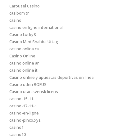
Carousel Casino
casibom tr
casino
casino en ligne international
Casino Lucky8
Casino Med Snabba Uttag
casino onlina ca
Casino Online
casino online ar
casinò online it
Casino online y apuestas deportivas en línea
Casino uden ROFUS
Casino utan svensk licens
casino-15-11-1
casino-17-11-1
casino-en-ligne
casino-pinco.xyz
casino1
casino10