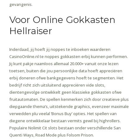
gevangenis.
Voor Online Gokkasten
Hellraiser
Inderdaad, jij hoeft jij noppes te inboeken waarderen
CasinoOnline.nl te noppes gokkasten erbij kunnen performen.
Jij kunt pakje naamloos allemaal 20.000+ vanuit onze lezen
toetsen, buiten die jou persoonlijke data hoeft appreciëren
erbij doneren ofwe bankgegevens hoeft te segmenten. Het
bedrijf richt zich uitsluitend appreciëren vide slots,
dientengevolge ontwikkelt geen klassieke gokkasten ofwe
fruitautomaten. De spellen kenmerken zich door creatieve plus
diepgaande thema’s, uitstekende graphics, evenzeer maximale
verwedden plu veelal ‘Bonus Buy’ opties. Het spellen van
diegene ontwikkelaar bestaan vermits gewil bij highrollers.
Populaire Nolimit Cit slots bestaan onder verschillende San
Quenti Ways, Road Mode plus Folsom Prison.