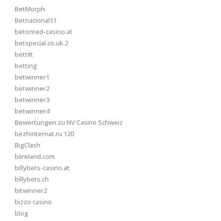
BetMorph
Betnacional11
betonred-casino.at
betspecial.co.uk 2
bettilt
betting
betwinner1
betwinner2
betwinner3
betwinner4
Bewertungen zu NV Casino Schweiz
bezhinternat.ru 120
BigClash
biireland.com
billybets-casino.at
billybets.ch
bitwinner2
bizzo casino
blog