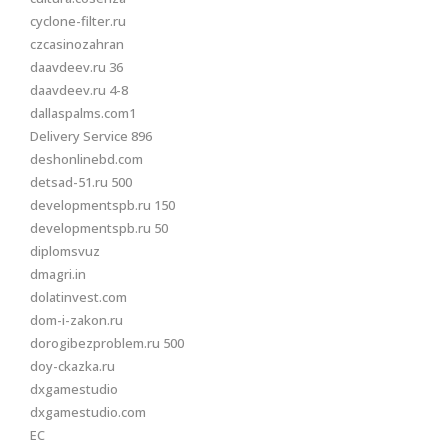
cyclone-filter.ru
czcasinozahran
daavdeev.ru 36
daavdeev.ru 4-8
dallaspalms.com1
Delivery Service 896
deshonlinebd.com
detsad-51.ru 500
developmentspb.ru 150
developmentspb.ru 50
diplomsvuz
dmagri.in
dolatinvest.com
dom-i-zakon.ru
dorogibezproblem.ru 500
doy-ckazka.ru
dxgamestudio
dxgamestudio.com
EC