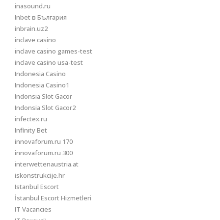
inasound.ru
Inbet в България
inbrain.uz2
inclave casino
inclave casino games-test
inclave casino usa-test
Indonesia Casino
Indonesia Casino1
Indonsia Slot Gacor
Indonsia Slot Gacor2
infectex.ru
Infinity Bet
innovaforum.ru 170
innovaforum.ru 300
interwettenaustria.at
iskonstrukcije.hr
Istanbul Escort
İstanbul Escort Hizmetleri
IT Vacancies