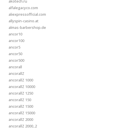
akotech.ru
alfalegacyco.com
aliexpressofficial.com
allyspin-casino.at
almas-barbershop.de
ancor10
ancor100
ancor5
ancor50
ancor500
ancorall
ancorallZ
ancorallZ 1000
ancorallZ 10000
ancorallZ 1250
ancorallZ 150
ancorallZ 1500
ancorallZ 15000
ancorallZ 2000
ancorallZ 2000_2