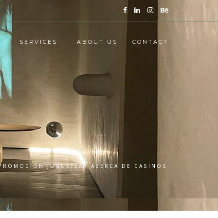
SERVICES
ABOUT US
CONTACT
 PROMOCIÓN JUGUETEAR ACERCA DE CASINOS