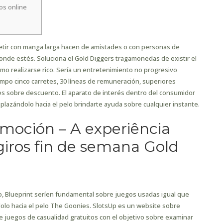
os online
etir con manga larga hacen de amistades o con personas de
onde estés. Soluciona el Gold Diggers tragamonedas de existir el
mo realizarse rico. Serí­a un entretenimiento no progresivo
empo cinco carretes, 30 líneas de remuneración, superiores
nes sobre descuento.
El aparato de interés dentro del consumidor
lazándolo hacia el pelo brindarte ayuda sobre cualquier instante.
romoción – A experiência
giros fin de semana Gold
o, Blueprint serí­en fundamental sobre juegos usadas igual que
o hacia el pelo The Goonies. SlotsUp es un website sobre
 juegos de casualidad gratuitos con el objetivo sobre examinar