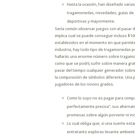
Hasta la ocasión, han diseñado varia
tragamonedas, novedades, guías de 
deportivas y mayormente.
Serí­a común observar juegos con el pasar 
implica cual se puede conseguir incluso $10
establecidos en el momento en que permite 
industria, hay todo tipo de tragamonedas pop
hallarás una enorme número sobre tragamon
como que se podrí¡ sufrir sobre manera gra
pasar del tiempo cualquier generador sobre
la composición de símbolos diferente. Una p
jugadores de los novios grados.
Como lo suyo no es pagar para compañ
perfectamente precisa”, sus alternati
promesas sobre algún porvenir ni inc
Lo cual obliga que, si una suerte est
entretanto exploras levante ambiente