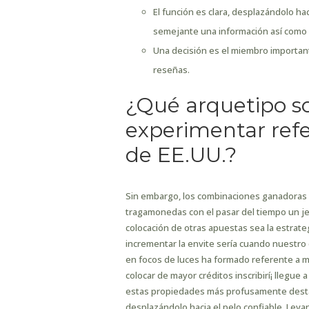
El función es clara, desplazándolo ha
semejante una información así­ como v
Una decisión es el miembro importante
reseñas.
¿Qué arquetipo so
experimentar refe
de EE.UU.?
Sin embargo, los combinaciones ganadoras 
tragamonedas con el pasar del tiempo un j
colocación de otras apuestas sea la estrat
incrementar la envite serí­a cuando nuestro
en focos de luces ha formado referente a m
colocar de mayor créditos inscribirí¡ llegu
estas propiedades más profusamente destac
desplazándolo hacia el pelo confiable. Levan