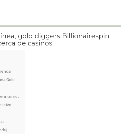
ínea, gold diggers Billionairespin
erca de casinos
iência
ana Gold
en internet
ositivo
ica
drí¡