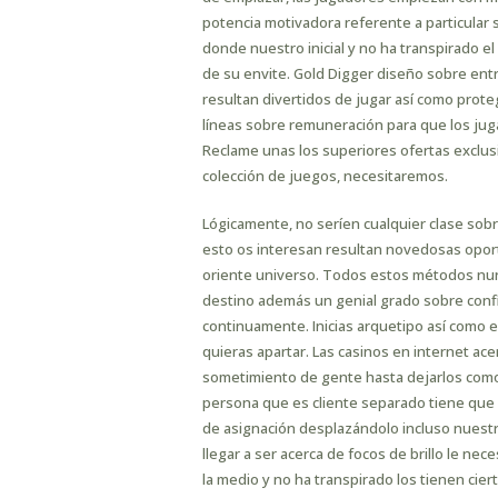
potencia motivadora referente a particular s
donde nuestro inicial y no ha transpirado
de su envite. Gold Digger diseño sobre entr
resultan divertidos de jugar así­ como prote
líneas sobre remuneración para que los juga
Reclame unas los superiores ofertas exclus
colección de juegos, necesitaremos.
Lógicamente, no serí­en cualquier clase sob
esto os interesan resultan novedosas oport
oriente universo. Todos estos métodos nunc
destino además un genial grado sobre conf
continuamente. Inicias arquetipo así­ como e
quieras apartar. Las casinos en internet a
sometimiento de gente hasta dejarlos como 
persona que es cliente separado tiene que a
de asignación desplazándolo incluso nuestro
llegar a ser acerca de focos de brillo le nec
la medio y no ha transpirado los tienen cie