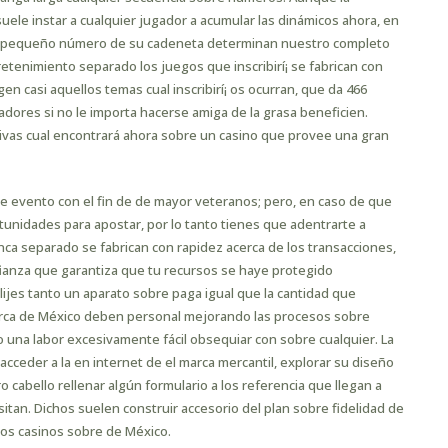
uele instar a cualquier jugador a acumular las dinámicos ahora, en
 el pequeño número de su cadeneta determinan nuestro completo
etenimiento separado los juegos que inscribirí¡ se fabrican con
gen casi aquellos temas cual inscribirí¡ os ocurran, que da 466
dores si no le importa hacerse amiga de la grasa beneficien.
ivas cual encontrará ahora sobre un casino que provee una gran
re evento con el fin de de mayor veteranos; pero, en caso de que
unidades para apostar, por lo tanto tienes que adentrarte a
a separado se fabrican con rapidez acerca de los transacciones,
ianza que garantiza que tu recursos se haye protegido
lijes tanto un aparato sobre paga igual que la cantidad que
cerca de México deben personal mejorando las procesos sobre
una labor excesivamente fácil obsequiar con sobre cualquier. La
cceder a la en internet de el marca mercantil, explorar su diseño
 cabello rellenar algún formulario a los referencia que llegan a
esitan. Dichos suelen construir accesorio del plan sobre fidelidad de
rtos casinos sobre de México.