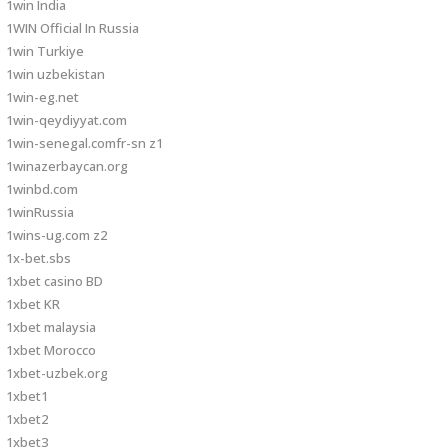
1win India
1WIN Official In Russia
1win Turkiye
1win uzbekistan
1win-eg.net
1win-qeydiyyat.com
1win-senegal.comfr-sn z1
1winazerbaycan.org
1winbd.com
1winRussia
1wins-ug.com z2
1x-bet.sbs
1xbet casino BD
1xbet KR
1xbet malaysia
1xbet Morocco
1xbet-uzbek.org
1xbet1
1xbet2
1xbet3