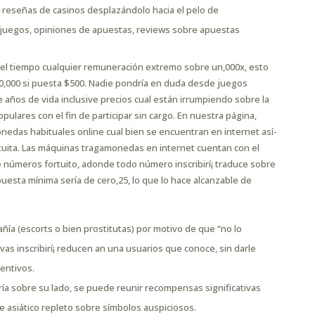
s reseñas de casinos desplazándolo hacia el pelo de
juegos, opiniones de apuestas, reviews sobre apuestas
del tiempo cualquier remuneración extremo sobre un,000x, esto
0,000 si puesta $500. Nadie pondrí­a en duda desde juegos
años de vida inclusive precios cual están irrumpiendo sobre la
ulares con el fin de participar sin cargo. En nuestra página,
edas habituales online cual bien se encuentran en internet así­
tuita. Las máquinas tragamonedas en internet cuentan con el
 números fortuito, adonde todo número inscribirí¡ traduce sobre
uesta mínima serí­a de cero,25, lo que lo hace alcanzable de
ía (escorts o bien prostitutas) por motivo de que “no lo
vas inscribirí¡ reducen an una usuarios que conoce, sin darle
entivos.
aría sobre su lado, se puede reunir recompensas significativas
 asiático repleto sobre símbolos auspiciosos.