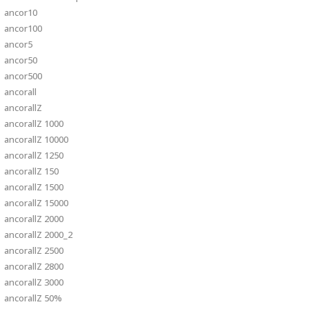
ancor10
ancor100
ancor5
ancor50
ancor500
ancorall
ancorallZ
ancorallZ 1000
ancorallZ 10000
ancorallZ 1250
ancorallZ 150
ancorallZ 1500
ancorallZ 15000
ancorallZ 2000
ancorallZ 2000_2
ancorallZ 2500
ancorallZ 2800
ancorallZ 3000
ancorallZ 50%