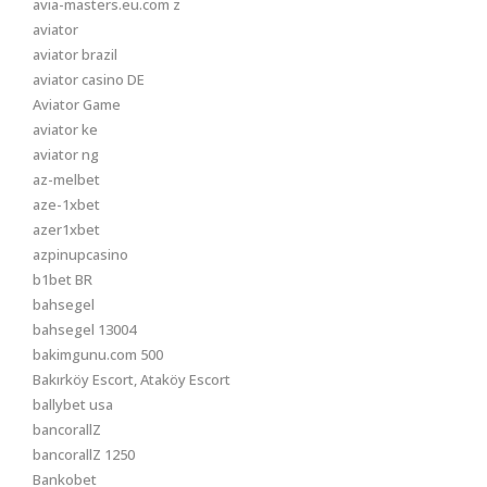
avia-masters.eu.com z
aviator
aviator brazil
aviator casino DE
Aviator Game
aviator ke
aviator ng
az-melbet
aze-1xbet
azer1xbet
azpinupcasino
b1bet BR
bahsegel
bahsegel 13004
bakimgunu.com 500
Bakırköy Escort, Ataköy Escort
ballybet usa
bancorallZ
bancorallZ 1250
Bankobet