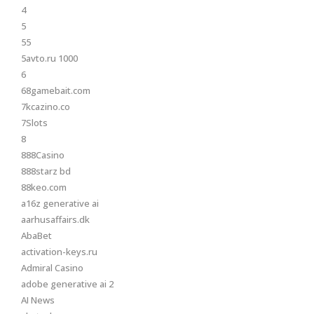
4
5
55
5avto.ru 1000
6
68gamebait.com
7kcazino.co
7Slots
8
888Casino
888starz bd
88keo.com
a16z generative ai
aarhusaffairs.dk
AbaBet
activation-keys.ru
Admiral Casino
adobe generative ai 2
AI News