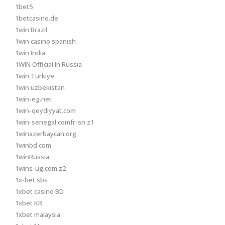
1bet5
1betcasino.de
1win Brazil
1win casino spanish
1win India
1WIN Official In Russia
1win Turkiye
1win uzbekistan
1win-eg.net
1win-qeydiyyat.com
1win-senegal.comfr-sn z1
1winazerbaycan.org
1winbd.com
1winRussia
1wins-ug.com z2
1x-bet.sbs
1xbet casino BD
1xbet KR
1xbet malaysia