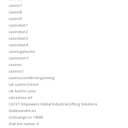
casino7
casino8
casino9
casinobet1
casinobet2
casinobet3
casinobet4
casinogama.biz
casinonon1
casinos
casinos1
casinoszondervergunning
cat-casino3.store
cat-kazino.cyou
catcazinos.art
CATET Empowers Global Industrial Lifting Solutions
cbaleixandre.es
cccituango.co 14000
chat bot names 4