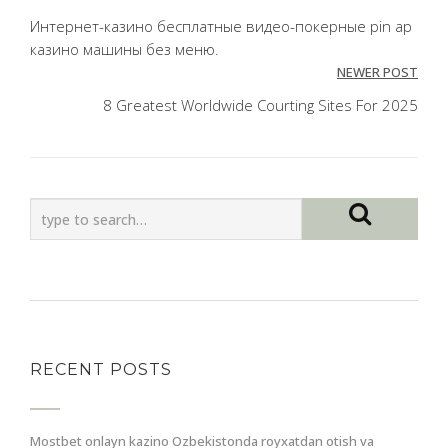
navigation
Интернет-казино бесплатные видео-покерные pin ap
казино машины без меню.
NEWER POST
8 Greatest Worldwide Courting Sites For 2025
RECENT POSTS
Mostbet onlayn kazino Ozbekistonda royxatdan otish va