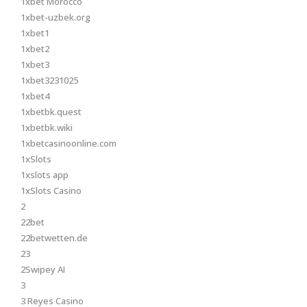
1xbet Morocco
1xbet-uzbek.org
1xbet1
1xbet2
1xbet3
1xbet3231025
1xbet4
1xbetbk.quest
1xbetbk.wiki
1xbetcasinoonline.com
1xSlots
1xslots app
1xSlots Casino
2
22bet
22betwetten.de
23
2Swipey AI
3
3 Reyes Casino