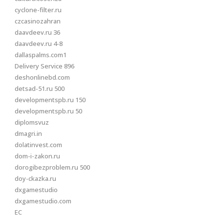
cyclone-filter.ru
czcasinozahran
daavdeev.ru 36
daavdeev.ru 4-8
dallaspalms.com1
Delivery Service 896
deshonlinebd.com
detsad-51.ru 500
developmentspb.ru 150
developmentspb.ru 50
diplomsvuz
dmagri.in
dolatinvest.com
dom-i-zakon.ru
dorogibezproblem.ru 500
doy-ckazka.ru
dxgamestudio
dxgamestudio.com
EC