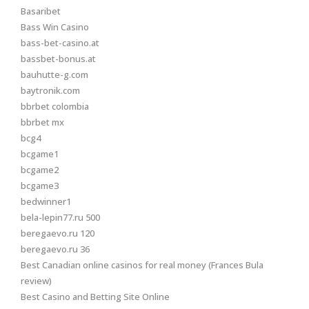
Basaribet
Bass Win Casino
bass-bet-casino.at
bassbet-bonus.at
bauhutte-g.com
baytronik.com
bbrbet colombia
bbrbet mx
bcg4
bcgame1
bcgame2
bcgame3
bedwinner1
bela-lepin77.ru 500
beregaevo.ru 120
beregaevo.ru 36
Best Canadian online casinos for real money (Frances Bula
review)
Best Casino and Betting Site Online