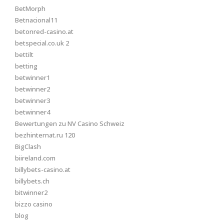
BetMorph
Betnacional11
betonred-casino.at
betspecial.co.uk 2
bettilt
betting
betwinner1
betwinner2
betwinner3
betwinner4
Bewertungen zu NV Casino Schweiz
bezhinternat.ru 120
BigClash
biireland.com
billybets-casino.at
billybets.ch
bitwinner2
bizzo casino
blog