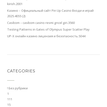
kirish.2001
Казино – Официальный сайт Pin Up Casino Входи и играй
2025.4055 (2)
Casibom – casibom casino resmi gncel giri.3560
Testing Patterns in Gates of Olympus Super Scatter Play
UP-X онлайн казино лицензия и безопасность.5044
CATEGORIES
! Без рубрики
1
111
15