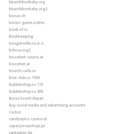
blueribbonbaby.org
blueribbonbaby.org2
bocuci.ch
bones-game.online
book of ra
Bookkeeping
bougainville.co.in 2
brbcva.org2
brucebet-casino.at
brucebet.at
brunch-cafe.ru
brut-club.ru 1500
bubbleshop.ru 170
bubbleshop.ru 300
Bursa Escort Bayan
Buy social media and advertising accounts
Cactus
candyspinz-casino.at
capasjornaishoje.pt
caritaeter.de