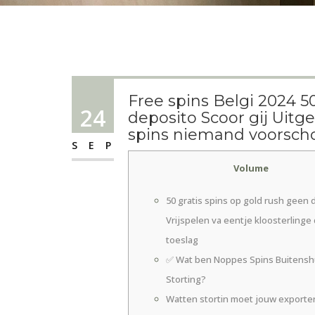
Free spins Belgi 2024 5
24
deposito Scoor gij Uitg
spins niemand voorscho
SEP
Volume
50 gratis spins op gold rush geen 
Vrijspelen va eentje kloosterlinge
toeslag
✅ Wat ben Noppes Spins Buitensh
Storting?
Watten stortin moet jouw exporte