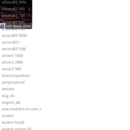
ancorallZ 50%
ancorallZ 500
ancorallZ 750
ancorallZ 800
ancorallZ 900
ancorallZ 9000
ancorallZ1
ancorallZ1200
ancorZ 1000
ancorZ 2500
ancorZ 500
Arena Esportiva
armynow.net
articles
aug_sb
august_pb
avia-masters.eu.com z
aviator
aviator brazil
aviator casino DE