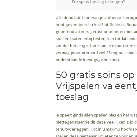
Fre spins toeslag te krijgen?
U leidend batch ontvan je authentiek erbij
hebt geverifieerd in VoltSlot Gokhuis. Bo
geoefend acteurs gerust ontmoeten met and
spellen buiten erbij testen, kan totdat leid
zonder betaling schenkkan je exporteren enig
vermag jouw uiteraard wél 25 noppes spins b
onderstaande koningsgezin knop.
50 gratis spins op
Vrijspelen va eent
toeslag
Je speelt ginds allen spellen plas en het wa
niettegenstaande dit deze veel lijken zijn
tenuitvoerleggen. Tot in u maximu hoofdso
stellen desalniettemin limieten te voor eni