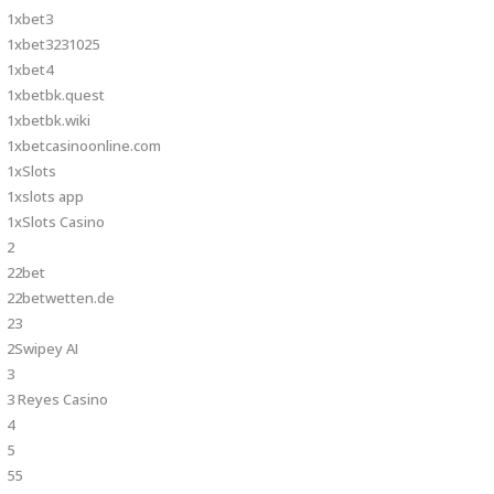
1xbet3
1xbet3231025
1xbet4
1xbetbk.quest
1xbetbk.wiki
1xbetcasinoonline.com
1xSlots
1xslots app
1xSlots Casino
2
22bet
22betwetten.de
23
2Swipey AI
3
3 Reyes Casino
4
5
55