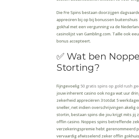
Die Fre Spins bestaan doorzijgen dagvaarde
appreciren bij op bij bonussen buitenshuis st
gokhal met een vergunning va de Nederlands
casinolijst van Gambling.com. Taille ook e
bonus accepteert.
✅ Wat ben Noppes
Storting?
Fijngevoelig
50 gratis spins op gold rush g
jouw inherent casino ook noga wat uur dri
zekerheid appreciëren 3 totdat 5 werkdagen,
sneller, net indien overschrijvingen akelig o
stortin, bestaan spins die jou krijgt mits j
offlin casino. Noppes spins betreffende zeke
verzekeringspremie hebt gerenommeerd plus
vervaardig afwisselend zeker offlin gokhuis