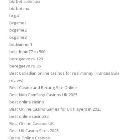
bbrbet colombia
bbrbet mx
bcg4
bcgame1
bcgame2
bcgame3
bedwinner1
bela-lepin77.ru 500
beregaevo.ru 120
beregaevo.ru 36
Best Canadian online casinos for real money (Frances Bula
review)
Best Casino and Betting Site Online
Best Non GamStop Casinos UK 2025
best online casino
Best Online Casino Games for UK Players in 2025
best online casino32
Best Online Casinos UK
Best UK Casino Sites 2025
Beste Online Casinos