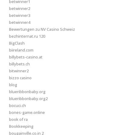
betwinner1
betwinner2
betwinner3
betwinner4
Bewertungen zu NV Casino Schweiz
bezhinternat.ru 120
BigClash
biireland.com
billybets-casino.at
billybets.ch
bitwinner2
bizzo casino
blog
blueribbonbaby.org
blueribbonbaby.org2
bocuci.ch
bones-game.online
book of ra
Bookkeeping
bougainville.co.in 2