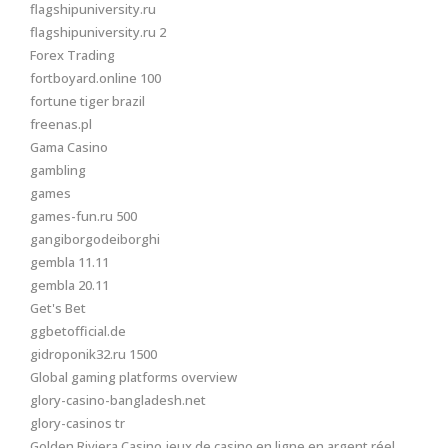
flagshipuniversity.ru
flagshipuniversity.ru 2
Forex Trading
fortboyard.online 100
fortune tiger brazil
freenas.pl
Gama Casino
gambling
games
games-fun.ru 500
gangiborgodeiborghi
gembla 11.11
gembla 20.11
Get's Bet
ggbetofficial.de
gidroponik32.ru 1500
Global gaming platforms overview
glory-casino-bangladesh.net
glory-casinos tr
Golden Riviera Casino jeux de casino en ligne en argent réel