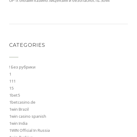
UP-X онлайн казино лицензия и безопасность.5044
CATEGORIES
! Без рубрики
1
111
15
1bet5
1betcasino.de
1win Brazil
1win casino spanish
1win India
1WIN Official In Russia