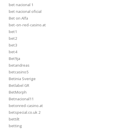
bet nacional 1
bet nacional oficial
Bet on Alfa
bet-on-red-casino.at
bet1
bet2
bet3
bet4
Bet9ja
betandreas
betcasino5
Betinia Sverige
Betlabel GR
BetMorph
Betnacional11
betonred-casino.at
betspecial.co.uk 2
bettilt
betting