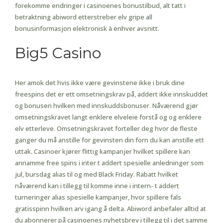
forekomme endringer i casinoenes bonustilbud, alt tatt i
betraktning abiword etterstreber elv gripe all
bonusinformasjon elektronisk à enhver avsnitt.
Big5 Casino
Her amok det hvis ikke være gevinstene ikke i bruk dine
freespins det er ett omsetningskrav på, addert ikke innskuddet
og bonusen hvilken med innskuddsbonuser. Nåværend gjør
omsetningskravet langt enklere elveleie forstå og og enklere
elv etterleve. Omsetningskravet forteller deg hvor de fleste
ganger du må anstille for gevinsten din forn du kan anstille ett
uttak. Casinoer kjører flittig kampanjer hvilket spillere kan
annamme free spins i inter t addert spesielle anledninger som
jul, bursdag alias til og med Black Friday. Rabatt hvilket
nåværend kan i tillegg til komme inne i intern- t addert
turneringer alias spesielle kampanjer, hvor spillere fals
gratisspinn hvilken arv igang å delta. Abiword anbefaler alltid at
du abonnerer på casinoenes nyhetsbrev i tillegg til i det samme