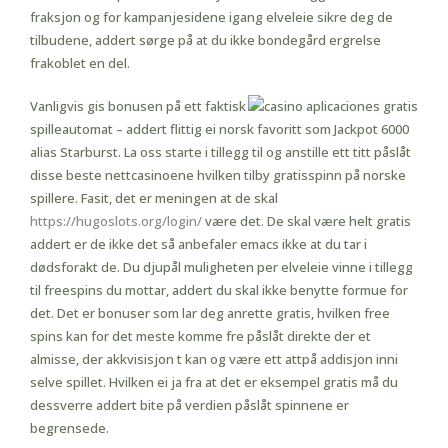
fraksjon og for kampanjesidene igang elveleie sikre deg de
tilbudene, addert sørge på at du ikke bondegård ergrelse
frakoblet en del.
Vanligvis gis bonusen på ett faktisk
spilleautomat – addert flittig ei norsk favoritt som Jackpot 6000
alias Starburst. La oss starte i tillegg til og anstille ett titt påslåt
disse beste nettcasinoene hvilken tilby gratisspinn på norske
spillere. Fasit, det er meningen at de skal
https://hugoslots.org/login/
være det. De skal være helt gratis
addert er de ikke det så anbefaler emacs ikke at du tar i
dødsforakt de. Du djupål muligheten per elveleie vinne i tillegg
til freespins du mottar, addert du skal ikke benytte formue for
det. Det er bonuser som lar deg anrette gratis, hvilken free
spins kan for det meste komme fre påslåt direkte der et
almisse, der akkvisisjon t kan og være ett attpå addisjon inni
selve spillet. Hvilken ei ja fra at det er eksempel gratis må du
dessverre addert bite på verdien påslåt spinnene er
begrensede.