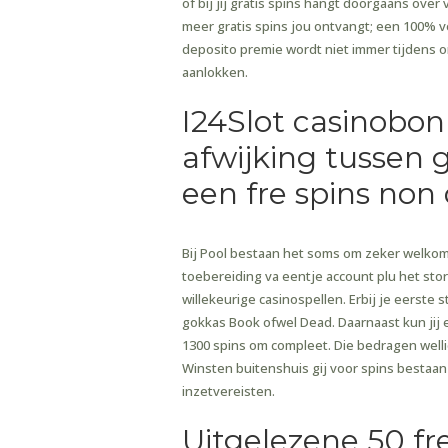
of bij jij gratis spins hangt doorgaans over 
meer gratis spins jou ontvangt; een 100% v
deposito premie wordt niet immer tijdens o
aanlokken.
I24Slot casinobo
afwijking tussen g
een fre spins non
Bij Pool bestaan het soms om zeker welkoms
toebereiding va eentje account plu het sto
willekeurige casinospellen. Erbij je eerste s
gokkas Book ofwel Dead. Daarnaast kun jij 
1300 spins om compleet. Die bedragen wellic
Winsten buitenshuis gij voor spins bestaa
inzetvereisten.
Uitgelezene 50 fr