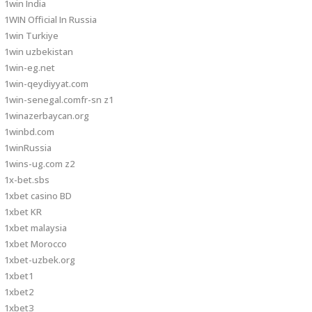
1win India
1WIN Official In Russia
1win Turkiye
1win uzbekistan
1win-eg.net
1win-qeydiyyat.com
1win-senegal.comfr-sn z1
1winazerbaycan.org
1winbd.com
1winRussia
1wins-ug.com z2
1x-bet.sbs
1xbet casino BD
1xbet KR
1xbet malaysia
1xbet Morocco
1xbet-uzbek.org
1xbet1
1xbet2
1xbet3