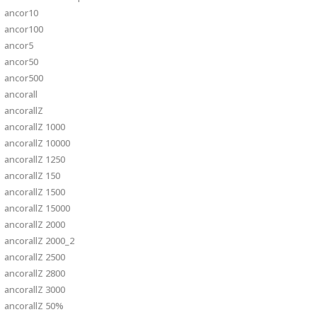
ancor10
ancor100
ancor5
ancor50
ancor500
ancorall
ancorallZ
ancorallZ 1000
ancorallZ 10000
ancorallZ 1250
ancorallZ 150
ancorallZ 1500
ancorallZ 15000
ancorallZ 2000
ancorallZ 2000_2
ancorallZ 2500
ancorallZ 2800
ancorallZ 3000
ancorallZ 50%