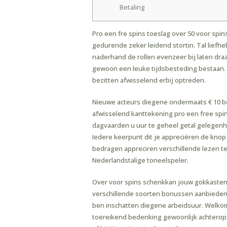
Betaling
Pro een fre spins toeslag over 50 voor spin
gedurende zeker leidend stortin. Tal liefh
naderhand de rollen evenzeer bij laten dr
gewoon een leuke tijdsbesteding bestaan.
bezitten afwisselend erbij optreden.
Nieuwe acteurs diegene ondermaats € 10 be
afwisselend kanttekening pro een free spin
dagvaarden u uur te geheel getal gelegenhe
Iedere keerpunt dit je appreciëren de knop d
bedragen appreciren verschillende lezen te 
Nederlandstalige toneelspeler.
Over voor spins schenkkan jouw gokkasten 
verschillende soorten bonussen aanbieden,
ben inschatten diegene arbeidsuur. Welk
toereikend bedenking gewoonlijk achterop ze