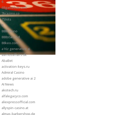
6
68gamebait.com
7kcazino.co
7Slots
8
888Casino
888starz bd
88keo.com
a16z generative ai
aarhusaffairs.dk
AbaBet
activation-keys.ru
Admiral Casino
adobe generative ai 2
AI News
akotech.ru
alfalegacyco.com
aliexpressofficial.com
allyspin-casino.at
almas-barbershop.de