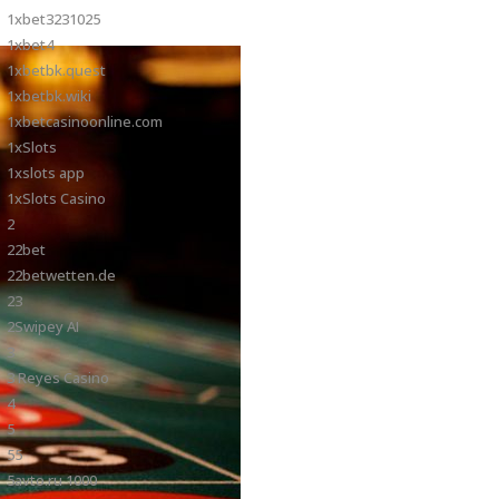
1xbet3231025
1xbet4
1xbetbk.quest
1xbetbk.wiki
1xbetcasinoonline.com
1xSlots
1xslots app
1xSlots Casino
2
22bet
22betwetten.de
23
2Swipey AI
3
3 Reyes Casino
4
5
55
5avto.ru 1000