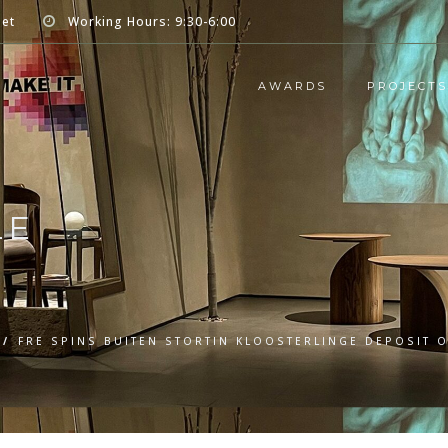
net
Working Hours: 9:30-6:00
AWARDS
PROJECTS
LE
/
FRE SPINS BUITEN STORTIN KLOOSTERLINGE DEPOSIT 