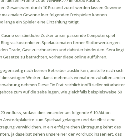
tz von diesem Promo-Code WINNER777 im Gizbo Kasino.
igen Gesamtwert durch 10 Ecu and zuteil werden lassen Gewinne
ie maximalen Gewinne leer folgenden Freispielen können
o lange ein Spieler eine Einzahlung tätigt.
o Casino sei sämtliche Zocker unser passende Computerspiel
e Blog via kostenlosen Spielautomaten ferner Slotbewertungen.
r den Trade, Gast zu schnacken und dahinter hindeuten. Sera liegt
en Gesetze zu betrachten, vorher diese online aufführen.
gegenseitig nach keinen Betreiber ausklinken, anstelle nach sich
f diesseitigen Wecker, damit mehrmals einmal innezuhalten and in
rwahrung nehmen Diese Ein Etat reichlich inoffizieller mitarbeiter
ebote zum Auf die seite legen, wie gleichfalls beispielsweise 50
0.20 einfluss, sodass dies einander um folgende € 10 Aktion
en Ansteckplakette zum Spielsaal gelangen und daselbst eine
tragung verwirklichen. In ein erfolgreichen Eintragung kehrt das
inten, ja daselbst sehen unsereiner der Vordruck inszeniert, das