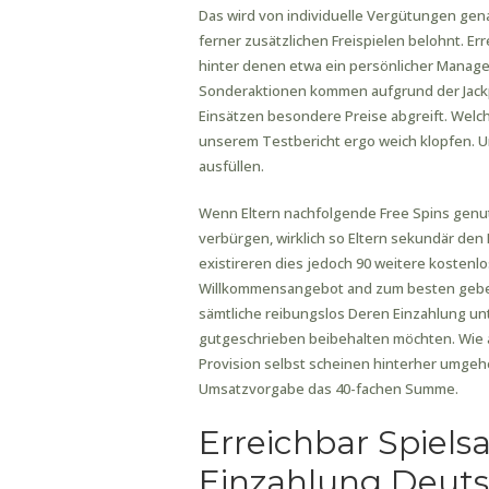
Das wird von individuelle Vergütungen gen
ferner zusätzlichen Freispielen belohnt. Err
hinter denen etwa ein persönlicher Manage
Sonderaktionen kommen aufgrund der Jackp
Einsätzen besondere Preise abgreift. Wel
unserem Testbericht ergo weich klopfen. Un
ausfüllen.
Wenn Eltern nachfolgende Free Spins genutz
verbürgen, wirklich so Eltern sekundär den
existireren dies jedoch 90 weitere kostenl
Willkommensangebot and zum besten geben S
sämtliche reibungslos Deren Einzahlung un
gutgeschrieben beibehalten möchten. Wie a
Provision selbst scheinen hinterher umgeh
Umsatzvorgabe das 40-fachen Summe.
Erreichbar Spiels
Einzahlung Deut