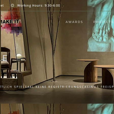
net
Working Hours: 9:30-6:00
AWARDS
PROJECTS
LE
TTLICH SPIELSAAL KEINE REGISTRIERUNGSCASINOS FREIS