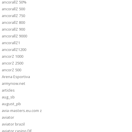
ancorallZ 50%
ancorallZ 500
ancorallZ 750
ancorallZ 800
ancorallZ 900
ancorallZ 9000
ancorallZ1
ancorallZ1200
ancorZ 1000
ancorZ 2500
ancorZ 500
Arena Esportiva
armynow.net
articles
aug_sb
august_pb
avia-masters.eu.com z
aviator
aviator brazil
aviator casino DE