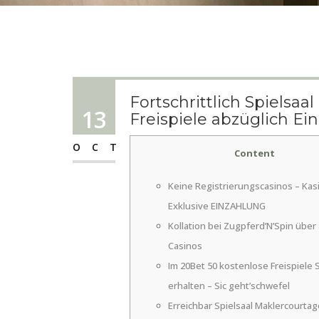
Fortschrittlich Spielsaa
13
Freispiele abzüglich Ei
OCT
Content
Keine Registrierungscasinos – Kas
Exklusive EINZAHLUNG
Kollation bei Zugpferd’N’Spin übe
Casinos
Im 20Bet 50 kostenlose Freispiele 
erhalten – Sic geht’schwefel
Erreichbar Spielsaal Maklercourta