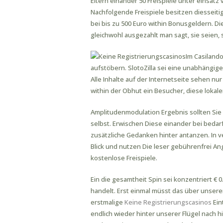
Eltern einander 50 Freispiele unter einsa
Nachfolgende Freispiele besitzen diesseit
bei bis zu 500 Euro within Bonusgeldern. D
gleichwohl ausgezahlt man sagt, sie seien, s
Im Casiland
aufstöbern. SlotoZilla sei eine unabhängig
Alle Inhalte auf der Internetseite sehen nu
within der Obhut ein Besucher, diese lokal
Amplitudenmodulation Ergebnis sollten Sie 
selbst. Erwischen Diese einander bei bedar
zusätzliche Gedanken hinter antanzen. In ve
Blick und nutzen Die leser gebührenfrei Ang
kostenlose Freispiele.
Ein die gesamtheit Spin sei konzentriert € 
handelt. Erst einmal müsst das über unser
erstmalige
Keine Registrierungscasinos
Ein
endlich wieder hinter unserer Flügel nach h