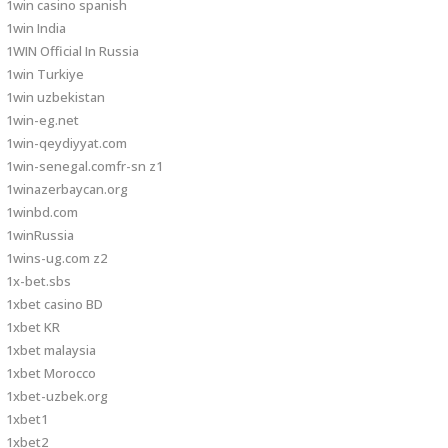
1win casino spanish
1win India
1WIN Official In Russia
1win Turkiye
1win uzbekistan
1win-eg.net
1win-qeydiyyat.com
1win-senegal.comfr-sn z1
1winazerbaycan.org
1winbd.com
1winRussia
1wins-ug.com z2
1x-bet.sbs
1xbet casino BD
1xbet KR
1xbet malaysia
1xbet Morocco
1xbet-uzbek.org
1xbet1
1xbet2