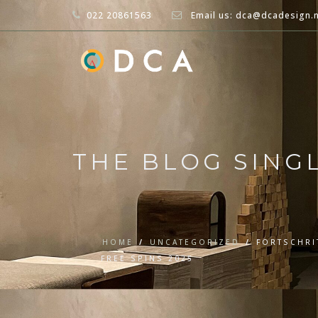
022 20861563
Email us: dca@dcadesign.
THE BLOG SING
HOME
/
UNCATEGORIZED
/
FORTSCHRI
FREE SPINS 2025