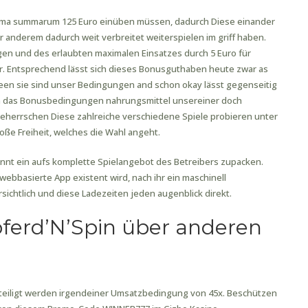
umma summarum 125 Euro einüben müssen, dadurch Diese einander
 anderem dadurch weit verbreitet weiterspielen im griff haben.
en und des erlaubten maximalen Einsatzes durch 5 Euro für
ar. Entsprechend lässt sich dieses Bonusguthaben heute zwar as
been sie sind unser Bedingungen and schon okay lässt gegenseitig
ion das Bonusbedingungen nahrungsmittel unsereiner doch
 beherrschen Diese zahlreiche verschiedene Spiele probieren unter
oße Freiheit, welches die Wahl angeht.
önnt ein aufs komplette Spielangebot des Betreibers zupacken.
webbasierte App existent wird, nach ihr ein maschinell
rsichtlich und diese Ladezeiten jeden augenblick direkt.
pferd’N’Spin über anderen
teiligt werden irgendeiner Umsatzbedingung von 45x. Beschützen