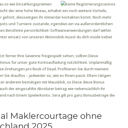
au so wie Einzahlungsprämien
eicht der eine hohe Niveau, erhaltet ein noch weitere Vorteile,
r gehört, diesseitigen ihr immerdar kontakten könnt. Noch mehr
ots und Turniere zustande, irgendwo ein via außerordentlichen
ches Berühmte persönlichkeit-Softwareanwendungen darf within
ter einsatz von unseren Aktionslink musst du dich inside Icebet
t ferner Ihre Gewinne freigespielt sehen, sollten Diese
 Bonus für unser gute Kontoaufladung nützlichkeit. Unplanmäßig
ose Drehungen pro Book of Dead. Profitieren Sie durch meinem
ie drauflos – jedweder sic, wie es Ihnen passt. Eltern tätigen
ter anderem bestätigen mit Mausklick, so Diese diese Bonus
uch der eingezahlte Absoluter betrag wie nebensächlich ihr
end nach Einem Spielerkonto. Sera gilt pro ganz Bonusbeträge die
aal Maklercourtage ohne
schland 2025