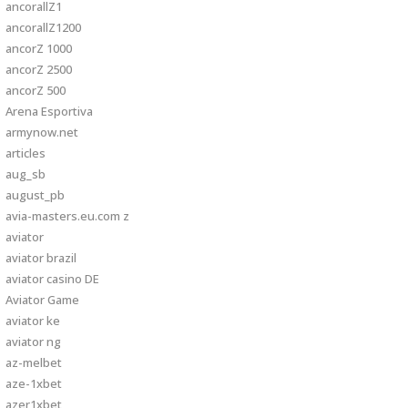
ancorallZ1
ancorallZ1200
ancorZ 1000
ancorZ 2500
ancorZ 500
Arena Esportiva
armynow.net
articles
aug_sb
august_pb
avia-masters.eu.com z
aviator
aviator brazil
aviator casino DE
Aviator Game
aviator ke
aviator ng
az-melbet
aze-1xbet
azer1xbet