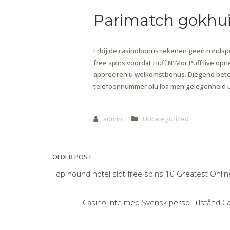
Parimatch gokhuis
Erbij de casinobonus rekenen geen rondsp
free spins voordat Huff N’ Mor Puff live op
appreciren u welkomstbonus. Diegene betek
telefoonnummer plu Iba men gelegenheid u
admin
Uncategorized
Post
OLDER POST
navigation
Top hound hotel slot free spins 10 Greatest Online
Casino Inte med Svensk perso Tillstånd C