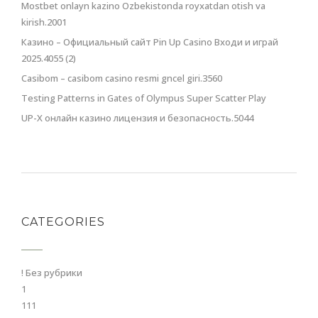
Mostbet onlayn kazino Ozbekistonda royxatdan otish va
kirish.2001
Казино – Официальный сайт Pin Up Casino Входи и играй
2025.4055 (2)
Casibom – casibom casino resmi gncel giri.3560
Testing Patterns in Gates of Olympus Super Scatter Play
UP-X онлайн казино лицензия и безопасность.5044
CATEGORIES
! Без рубрики
1
111