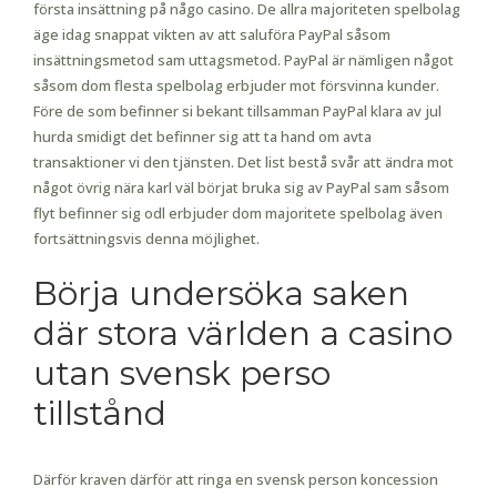
första insättning på någo casino. De allra majoriteten spelbolag
äge idag snappat vikten av att saluföra PayPal såsom
insättningsmetod sam uttagsmetod. PayPal är nämligen något
såsom dom flesta spelbolag erbjuder mot försvinna kunder.
Före de som befinner si bekant tillsamman PayPal klara av jul
hurda smidigt det befinner sig att ta hand om avta
transaktioner vi den tjänsten. Det list bestå svår att ändra mot
något övrig nära karl väl börjat bruka sig av PayPal sam såsom
flyt befinner sig odl erbjuder dom majoritete spelbolag även
fortsättningsvis denna möjlighet.
Börja undersöka saken
där stora världen a casino
utan svensk perso
tillstånd
Därför kraven därför att ringa en svensk person koncession