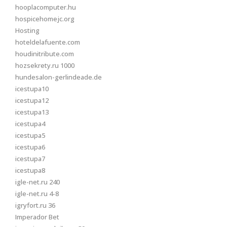
hooplacomputer.hu
hospicehomejc.org
Hosting
hoteldelafuente.com
houdinitribute.com
hozsekrety.ru 1000
hundesalon-gerlindeade.de
icestupa10
icestupa12
icestupa13
icestupa4
icestupa5
icestupa6
icestupa7
icestupa8
igle-net.ru 240
igle-net.ru 4-8
igryfort.ru 36
Imperador Bet