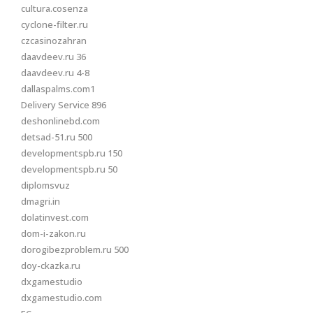
cultura.cosenza
cyclone-filter.ru
czcasinozahran
daavdeev.ru 36
daavdeev.ru 4-8
dallaspalms.com1
Delivery Service 896
deshonlinebd.com
detsad-51.ru 500
developmentspb.ru 150
developmentspb.ru 50
diplomsvuz
dmagri.in
dolatinvest.com
dom-i-zakon.ru
dorogibezproblem.ru 500
doy-ckazka.ru
dxgamestudio
dxgamestudio.com