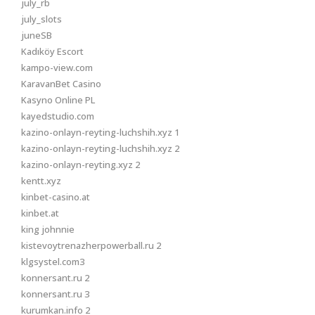
july_rb
july_slots
juneSB
Kadıköy Escort
kampo-view.com
KaravanBet Casino
Kasyno Online PL
kayedstudio.com
kazino-onlayn-reyting-luchshih.xyz 1
kazino-onlayn-reyting-luchshih.xyz 2
kazino-onlayn-reyting.xyz 2
kentt.xyz
kinbet-casino.at
kinbet.at
king johnnie
kistevoytrenazherpowerball.ru 2
klgsystel.com3
konnersant.ru 2
konnersant.ru 3
kurumkan.info 2