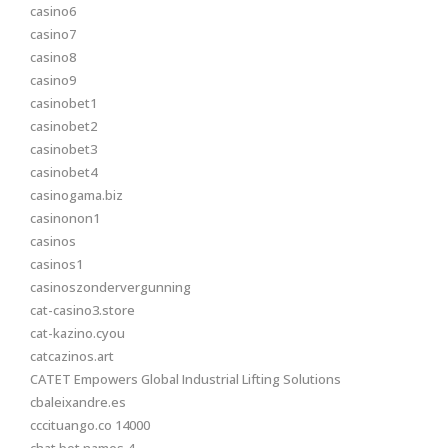
casino6
casino7
casino8
casino9
casinobet1
casinobet2
casinobet3
casinobet4
casinogama.biz
casinonon1
casinos
casinos1
casinoszondervergunning
cat-casino3.store
cat-kazino.cyou
catcazinos.art
CATET Empowers Global Industrial Lifting Solutions
cbaleixandre.es
cccituango.co 14000