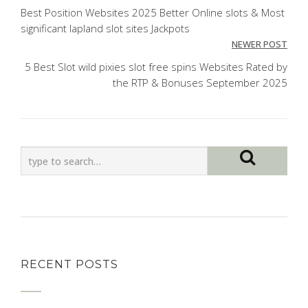
navigation
Best Position Websites 2025 Better Online slots & Most
significant lapland slot sites Jackpots
NEWER POST
5 Best Slot wild pixies slot free spins Websites Rated by
the RTP & Bonuses September 2025
RECENT POSTS