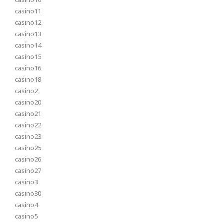
casino11
casino12
casino13
casino14
casino15
casino16
casino18
casino2
casino20
casino21
casino22
casino23
casino25
casino26
casino27
casino3
casino30
casino4
casino5