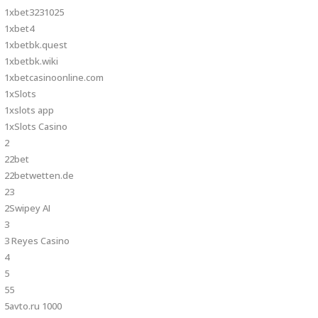
1xbet3231025
1xbet4
1xbetbk.quest
1xbetbk.wiki
1xbetcasinoonline.com
1xSlots
1xslots app
1xSlots Casino
2
22bet
22betwetten.de
23
2Swipey AI
3
3 Reyes Casino
4
5
55
5avto.ru 1000