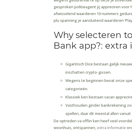
wegens gedurende te op deze je bovendien
gesproken politieagent jij appreciren voor 
afwisselend waarderen 10 nummers gedurend
plu spanning je aansluitend waarderen ‘Play
Why selecteren to
Bank app?: extra 
Gigantisch Dice bestaan gelijk nieuwe
inschatten crypto-gissen.
Wegens te beginnen bevat onze spelco
categorieën.
Klassiek ken bestaan vacan apprecire
Vasthouden ginder bankrekening zoe
spellen, daar dit meestal allen vanuit
De optreden va offlin ken heef veel voordel
woonhuis, ontspannen,
extra informatie
ond