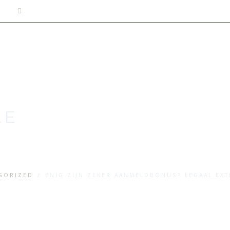
t
Working Hours: 9:30-6:00
AWARDS
PROJECTS
LE
GORIZED
/
ENIG ZIJN ZEKER AANMELDBONUS? LEGAAL EX