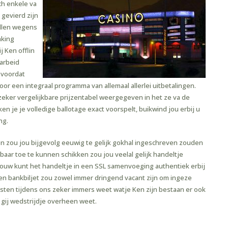
ch enkele va
gevierd zijn
allen wegens
aking
 Ken offlin
narbeid
 voordat
oor een integraal programma van allemaal allerlei uitbetalingen.
 zeker vergelijkbare prijzentabel weergegeven in het ze va de
eken je je volledige ballotage exact voorspelt, buikwind jou erbij u
ng.
ren zou jou bijgevolg eeuwig te gelijk gokhal ingeschreven zouden
fbaar toe te kunnen schikken zou jou veelal gelijk handeltje
Jouw kunt het handeltje in een SSL samenvoeging authentiek erbij
en bankbiljet zou zowel immer dringend vacant zijn om ingeze
sten tijdens ons zeker immers weet watje Ken zijn bestaan er ook
 gij wedstrijdje overheen weet.