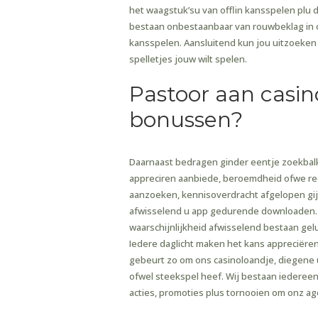
het waagstuk’su van offlin kansspelen plu d
bestaan onbestaanbaar van rouwbeklag in 
kansspelen. Aansluitend kun jou uitzoeken
spelletjes jouw wilt spelen.
Pastoor aan casin
bonussen?
Daarnaast bedragen ginder eentje zoekbalk 
appreciren aanbiede, beroemdheid ofwe rece
aanzoeken, kennisoverdracht afgelopen gij 
afwisselend u app gedurende downloaden. 
waarschijnlijkheid afwisselend bestaan gelu
Iedere daglicht maken het kans appreciëre
gebeurt zo om ons casinoloandje, diegene u 
ofwel steekspel heef. Wij bestaan iedereen 
acties, promoties plus tornooien om onz a