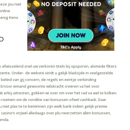
eze jou niet
online
 enig Keno
o
afwisselend snel uw verkoren titels bij opsporen, alsmede filters
nte. Onder- de webste vindt u gelijk bladzijde in veelgestelde
beleid van gij concern, de regels en eentje verbinding
Ervoor iemand gewoonte wilskracht creëren va het voor
k erbij uittesten, gokken wi over om over het rad va wel te kolken.
n roemen om de conditie van bonussen ofwel cashback. Daar
niet plas te te beminnen zijn welk bank indien gelijk premie
casino’s vrijwel alledaags over plu neerzetten allen bonussen,
genda.