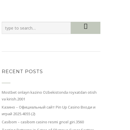
RECENT POSTS
Mostbet onlayn kazino Ozbekistonda royxatdan otish
va kirish.2001
Казино – Официальный сайт Pin Up Casino Входи и
играй 2025.4055 (2)
Casibom – casibom casino resmi gncel giri.3560