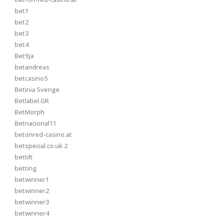
bet1
bet2
bet3
bet4
Bet9ja
betandreas
betcasino5
Betinia Sverige
Betlabel GR
BetMorph
Betnacional11
betonred-casino.at
betspecial.co.uk 2
bettilt
betting
betwinner1
betwinner2
betwinner3
betwinner4