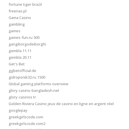
fortune tiger brazil
freenas.pl
Gama Casino
gambling
games
games-fun.ru 500
gangiborgodeiborghi
gembla 11.11
gembla 20.11
Get's Bet
ggbetofficial.de
gidroponik32.ru 1500
Global gaming platforms overview
glory-casino-bangladesh.net
glory-casinos tr
Golden Riviera Casino jeux de casino en ligne en argent réel
googlepay
greekgirlscode.com
greekgirlscode.com2