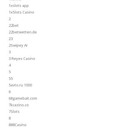
1xslots app
1xSlots Casino
2
22bet
22betwetten.de
23
2Swipey AI
3
3 Reyes Casino
4
5
55
5avto.ru 1000
6
68gamebait.com
7kcazino.co
7Slots
8
888Casino