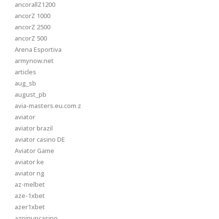
ancorallZ1200
ancorZ 1000
ancorZ 2500
ancorZ 500
Arena Esportiva
armynow.net
articles
aug_sb
august_pb
avia-masters.eu.com z
aviator
aviator brazil
aviator casino DE
Aviator Game
aviator ke
aviator ng
az-melbet
aze-1xbet
azer1xbet
azpinupcasino