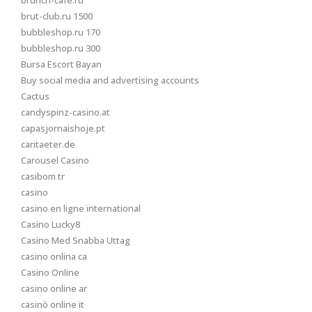
brunch-cafe.ru
brut-club.ru 1500
bubbleshop.ru 170
bubbleshop.ru 300
Bursa Escort Bayan
Buy social media and advertising accounts
Cactus
candyspinz-casino.at
capasjornaishoje.pt
caritaeter.de
Carousel Casino
casibom tr
casino
casino en ligne international
Casino Lucky8
Casino Med Snabba Uttag
casino onlina ca
Casino Online
casino online ar
casinò online it