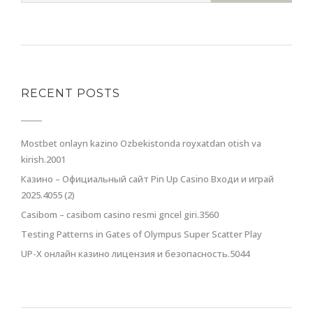
RECENT POSTS
Mostbet onlayn kazino Ozbekistonda royxatdan otish va
kirish.2001
Казино – Официальный сайт Pin Up Casino Входи и играй
2025.4055 (2)
Casibom – casibom casino resmi gncel giri.3560
Testing Patterns in Gates of Olympus Super Scatter Play
UP-X онлайн казино лицензия и безопасность.5044