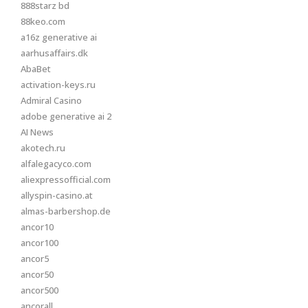
888starz bd
88keo.com
a16z generative ai
aarhusaffairs.dk
AbaBet
activation-keys.ru
Admiral Casino
adobe generative ai 2
AI News
akotech.ru
alfalegacyco.com
aliexpressofficial.com
allyspin-casino.at
almas-barbershop.de
ancor10
ancor100
ancor5
ancor50
ancor500
ancorall