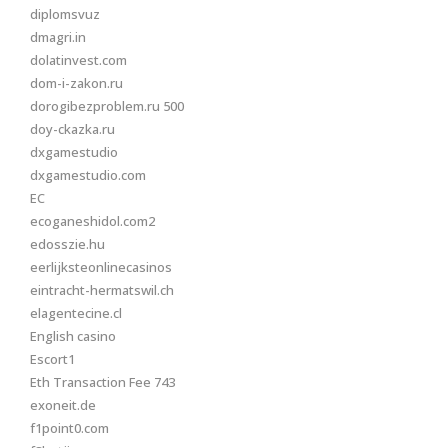
diplomsvuz
dmagri.in
dolatinvest.com
dom-i-zakon.ru
dorogibezproblem.ru 500
doy-ckazka.ru
dxgamestudio
dxgamestudio.com
EC
ecoganeshidol.com2
edosszie.hu
eerlijksteonlinecasinos
eintracht-hermatswil.ch
elagentecine.cl
English casino
Escort1
Eth Transaction Fee 743
exoneit.de
f1point0.com