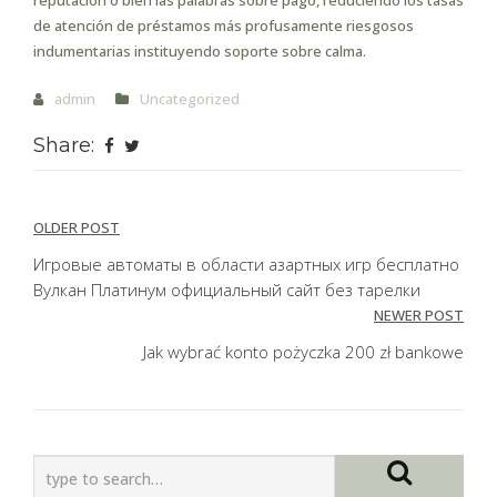
reputación o bien las palabras sobre pago, reduciendo los tasas
de atención de préstamos más profusamente riesgosos
indumentarias instituyendo soporte sobre calma.
admin
Uncategorized
Share:
Post
OLDER POST
navigation
Игровые автоматы в области азартных игр бесплатно
Вулкан Платинум официальный сайт без тарелки
NEWER POST
Jak wybrać konto pożyczka 200 zł bankowe