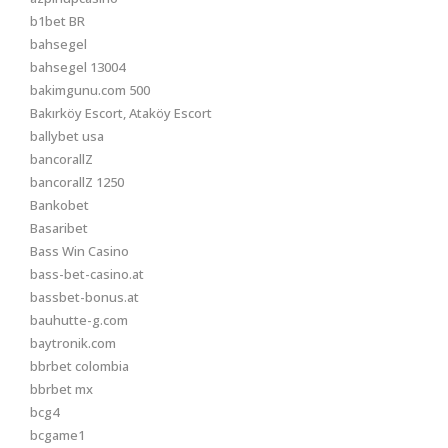
b1bet BR
bahsegel
bahsegel 13004
bakimgunu.com 500
Bakırköy Escort, Ataköy Escort
ballybet usa
bancorallZ
bancorallZ 1250
Bankobet
Basaribet
Bass Win Casino
bass-bet-casino.at
bassbet-bonus.at
bauhutte-g.com
baytronik.com
bbrbet colombia
bbrbet mx
bcg4
bcgame1