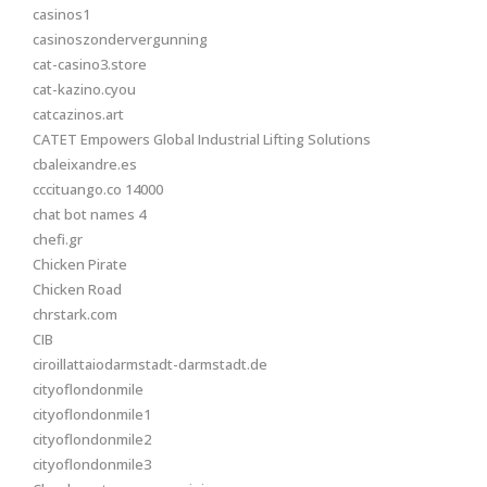
casinos1
casinoszondervergunning
cat-casino3.store
cat-kazino.cyou
catcazinos.art
CATET Empowers Global Industrial Lifting Solutions
cbaleixandre.es
cccituango.co 14000
chat bot names 4
chefi.gr
Chicken Pirate
Chicken Road
chrstark.com
CIB
ciroillattaiodarmstadt-darmstadt.de
cityoflondonmile
cityoflondonmile1
cityoflondonmile2
cityoflondonmile3