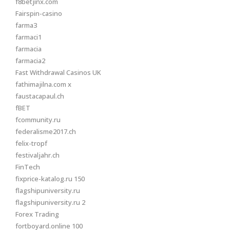
f8betjinx.com
Fairspin-casino
farma3
farmaci1
farmacia
farmacia2
Fast Withdrawal Casinos UK
fathimajilna.com x
faustacapaul.ch
fBET
fcommunity.ru
federalisme2017.ch
felix-tropf
festivaljahr.ch
FinTech
fixprice-katalog.ru 150
flagshipuniversity.ru
flagshipuniversity.ru 2
Forex Trading
fortboyard.online 100