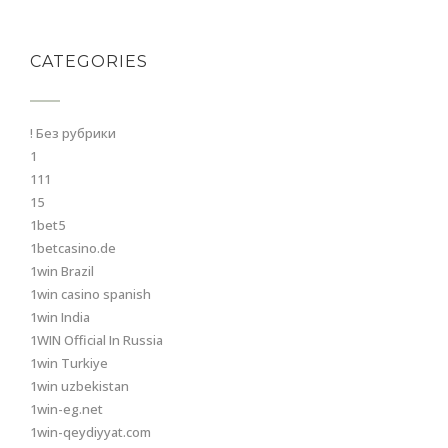
CATEGORIES
! Без рубрики
1
111
15
1bet5
1betcasino.de
1win Brazil
1win casino spanish
1win India
1WIN Official In Russia
1win Turkiye
1win uzbekistan
1win-eg.net
1win-qeydiyyat.com