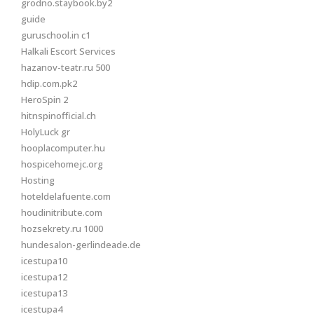
grodno.staybook.by2
guide
guruschool.in c1
Halkali Escort Services
hazanov-teatr.ru 500
hdip.com.pk2
HeroSpin 2
hitnspinofficial.ch
HolyLuck gr
hooplacomputer.hu
hospicehomejc.org
Hosting
hoteldelafuente.com
houdinitribute.com
hozsekrety.ru 1000
hundesalon-gerlindeade.de
icestupa10
icestupa12
icestupa13
icestupa4