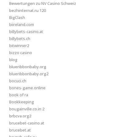
Bewertungen zu NV Casino Schweiz
bezhinternat.ru 120
BigClash
biireland.com
billybets-casino.at
billybets.ch
bitwinner2
bizzo casino
blog
blueribbonbaby.org
blueribbonbaby.org2
bocuci.ch
bones-game.online
book of ra
Bookkeeping
bougainville.co.in 2
brbcva.org2
brucebet-casino.at
brucebet.at