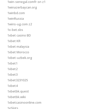
1win-senegal.comfr-sn z1
1winazerbaycan.org
1winbd.com
1winRussia
1wins-ug.com z2
1x-bet.sbs
1xbet casino BD
1xbet KR
1xbet malaysia
1xbet Morocco
1xbet-uzbek.org
1xbet1
1xbet2
1xbet3
1xbet3231025
1xbet4
1xbetbk.quest
1xbetbk.wiki
1xbetcasinoonline.com
1xSlots